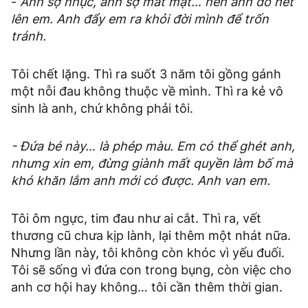
-
Anh sợ nhục, anh sợ mất mặt… nên anh đổ hết
lên em. Anh đẩy em ra khỏi đời mình để trốn
tránh.
Tôi chết lặng. Thì ra suốt 3 năm tôi gồng gánh
một nỗi đau không thuộc về mình. Thì ra kẻ vô
sinh là anh, chứ không phải tôi.
- Đứa bé này… là phép màu. Em có thể ghét anh,
nhưng xin em, đừng giành mất quyền làm bố mà
khó khăn lắm anh mới có được. Anh van em.
Tôi ôm ngực, tim đau như ai cắt. Thì ra, vết
thương cũ chưa kịp lành, lại thêm một nhát nữa.
Nhưng lần này, tôi không còn khóc vì yếu đuối.
Tôi sẽ sống vì đứa con trong bụng, còn việc cho
anh cơ hội hay không… tôi cần thêm thời gian.