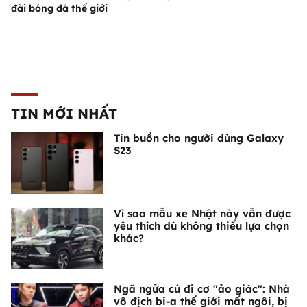
đài bóng đá thế giới
TIN MỚI NHẤT
Tin buồn cho người dùng Galaxy
S23
Vì sao mẫu xe Nhật này vẫn được
yêu thích dù không thiếu lựa chọn
khác?
Ngã ngửa cú đi cơ "ảo giác": Nhà
vô địch bi-a thế giới mất ngôi, bị