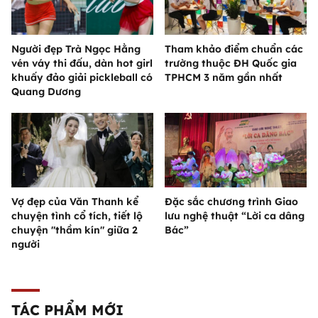
Người đẹp Trà Ngọc Hằng
Tham khảo điểm chuẩn các
vén váy thi đấu, dàn hot girl
trường thuộc ĐH Quốc gia
khuấy đảo giải pickleball có
TPHCM 3 năm gần nhất
Quang Dương
Vợ đẹp của Văn Thanh kể
Đặc sắc chương trình Giao
chuyện tình cổ tích, tiết lộ
lưu nghệ thuật “Lời ca dâng
chuyện "thầm kín" giữa 2
Bác”
người
TÁC PHẨM MỚI