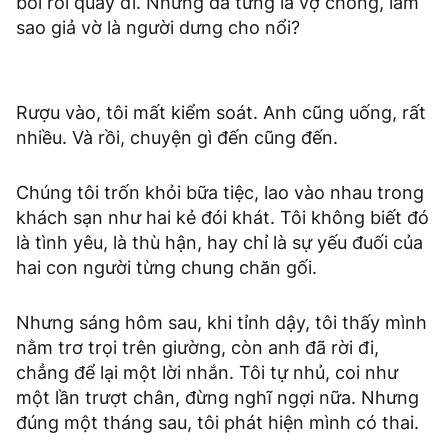
bối rối quay đi. Nhưng đã từng là vợ chồng, làm
sao giả vờ là người dưng cho nổi?
Rượu vào, tôi mất kiểm soát. Anh cũng uống, rất
nhiều. Và rồi, chuyện gì đến cũng đến.
Chúng tôi trốn khỏi bữa tiệc, lao vào nhau trong
khách sạn như hai kẻ đói khát. Tôi không biết đó
là tình yêu, là thù hận, hay chỉ là sự yếu đuối của
hai con người từng chung chăn gối.
Nhưng sáng hôm sau, khi tỉnh dậy, tôi thấy mình
nằm trơ trọi trên giường, còn anh đã rời đi,
chẳng để lại một lời nhắn. Tôi tự nhủ, coi như
một lần trượt chân, đừng nghĩ ngợi nữa. Nhưng
đúng một tháng sau, tôi phát hiện mình có thai.