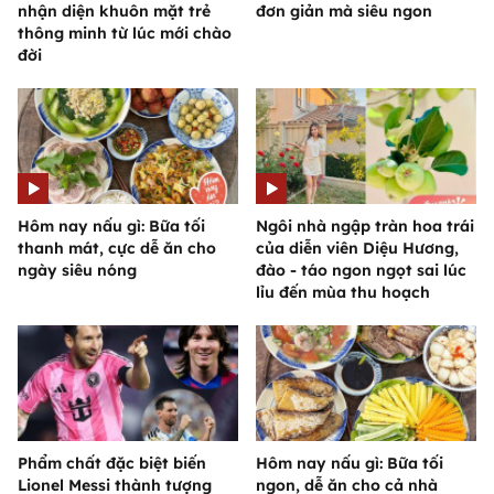
nhận diện khuôn mặt trẻ
đơn giản mà siêu ngon
thông minh từ lúc mới chào
đời
Hôm nay nấu gì: Bữa tối
Ngôi nhà ngập tràn hoa trái
thanh mát, cực dễ ăn cho
của diễn viên Diệu Hương,
ngày siêu nóng
đào - táo ngon ngọt sai lúc
lỉu đến mùa thu hoạch
Phẩm chất đặc biệt biến
Hôm nay nấu gì: Bữa tối
Lionel Messi thành tượng
ngon, dễ ăn cho cả nhà