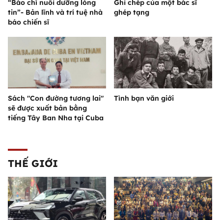
“Báo chí nuôi dưỡng lòng
Ghi chép của một bác sĩ
tin”- Bản lĩnh và trí tuệ nhà
ghép tạng
báo chiến sĩ
Sách "Con đường tương lai"
Tình bạn văn giới
sẽ được xuất bản bằng
tiếng Tây Ban Nha tại Cuba
THẾ GIỚI