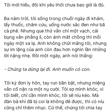
Tôi mới hiểu, đôi khi yêu thôi chưa bao giờ là đủ.
Ba năm trời, tôi sống trong chuỗi ngày đi khám,
lấy thuốc, châm cứu, uống nước sắc đen như bã
cà phê. Nhưng que thử vẫn chỉ một vạch, cái
bụng vẫn phẳng lì, còn ánh mắt chồng thì mỗi
ngày một xa lạ. Anh không chửi mắng tôi, nhưng
sự im lặng của anh còn đau hơn nghìn lần những
lời nặng nhẹ. Rồi một ngày, anh nói thẳng:
- Chúng ta dừng lại đi. Anh muốn có con.
Tôi ký đơn ly hôn, tay run bần bật, nhưng miệng
vẫn cố nặn ra một nụ cười. Tôi sợ mình khóc, vì
tôi biết, chỉ cần mình khóc, tôi sẽ níu kéo. Mà
đàn bà khi đã bị coi là không đẻ được, thì có níu
cũng chỉ thêm nhục. Cứ thế, chúng tôi chia tay