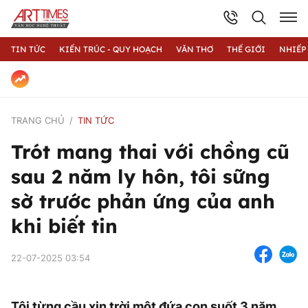
TIN TỨC
KIẾN TRÚC - QUY HOẠCH
VĂN THƠ
THẾ GIỚI
NHIẾP
TRANG CHỦ
TIN TỨC
Trót mang thai với chồng cũ
sau 2 năm ly hôn, tôi sững
sờ trước phản ứng của anh
khi biết tin
22-07-2025 03:54
Tôi từng cầu xin trời một đứa con suốt 3 năm