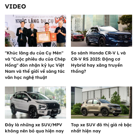
VIDEO
"Khúc lãng du của Cụ Mén"
So sánh Honda CR-V L và
và "Cuộc phiêu du của Chép
CR-V RS 2025: Động cơ
Hồng" đón nhận kỷ lục Việt
Hybrid hay xăng truyền
Nam và thế giới về sáng tác
thống?
văn học nghệ thuật
Đây là những xe SUV/MPV
Top xe SUV đô thị giá rẻ bậc
không nên bỏ qua hiện nay
nhất hiện nay