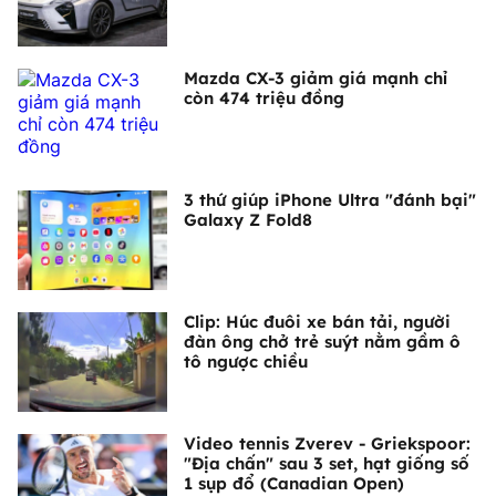
Mazda CX-3 giảm giá mạnh chỉ
còn 474 triệu đồng
3 thứ giúp iPhone Ultra "đánh bại"
Galaxy Z Fold8
Clip: Húc đuôi xe bán tải, người
đàn ông chở trẻ suýt nằm gầm ô
tô ngược chiều
Video tennis Zverev - Griekspoor:
"Địa chấn" sau 3 set, hạt giống số
1 sụp đổ (Canadian Open)