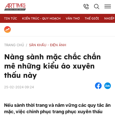
TIN TỨC
KIẾN TRÚC - QUY HOẠCH
VĂN THƠ
THẾ GIỚI
NHIẾP
TRANG CHỦ
SÂN KHẤU - ĐIỆN ẢNH
Nàng sành mặc chắc chắn
mê những kiểu áo xuyên
thấu này
25-02-2024 09:24
Nếu sành thời trang và nắm vững các quy tắc ăn
mặc, việc chinh phục trang phục xuyên thấu