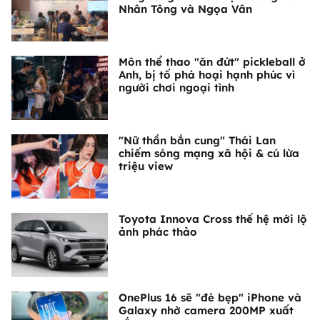
Nhân Tông và Ngọa Vân
Môn thể thao "ăn đứt" pickleball ở
Anh, bị tố phá hoại hạnh phúc vì
người chơi ngoại tình
"Nữ thần bắn cung" Thái Lan
chiếm sóng mạng xã hội & cú lừa
triệu view
Toyota Innova Cross thế hệ mới lộ
ảnh phác thảo
OnePlus 16 sẽ "đè bẹp" iPhone và
Galaxy nhờ camera 200MP xuất