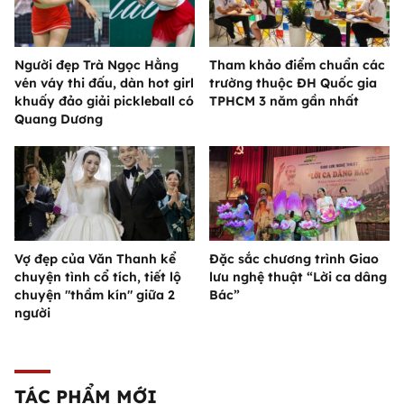
Người đẹp Trà Ngọc Hằng
Tham khảo điểm chuẩn các
vén váy thi đấu, dàn hot girl
trường thuộc ĐH Quốc gia
khuấy đảo giải pickleball có
TPHCM 3 năm gần nhất
Quang Dương
Vợ đẹp của Văn Thanh kể
Đặc sắc chương trình Giao
chuyện tình cổ tích, tiết lộ
lưu nghệ thuật “Lời ca dâng
chuyện "thầm kín" giữa 2
Bác”
người
TÁC PHẨM MỚI