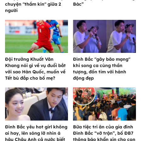
chuyện "thầm kín" giữa 2
Bác”
người
Đội trưởng Khuất Văn
Đình Bắc "gây bão mạng"
Khang nói gì về vụ đuổi bắt
khi song ca cùng thần
với sao Hàn Quốc, muốn về
tượng, đốn tim với hành
Tết bù đắp cho bố mẹ?
động đẹp
Đình Bắc yêu hot girl không
Bữa tiệc tri ân của gia đình
ai hay, lên sóng lỡ nhìn á
Đình Bắc “vỡ trận”, bố ĐB7
hậu Châu Anh cả nước biết
thông báo khẩn xin cho con