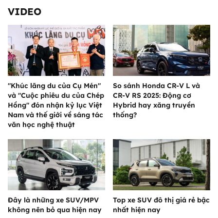
VIDEO
"Khúc lãng du của Cụ Mén"
So sánh Honda CR-V L và
và "Cuộc phiêu du của Chép
CR-V RS 2025: Động cơ
Hồng" đón nhận kỷ lục Việt
Hybrid hay xăng truyền
Nam và thế giới về sáng tác
thống?
văn học nghệ thuật
Đây là những xe SUV/MPV
Top xe SUV đô thị giá rẻ bậc
không nên bỏ qua hiện nay
nhất hiện nay