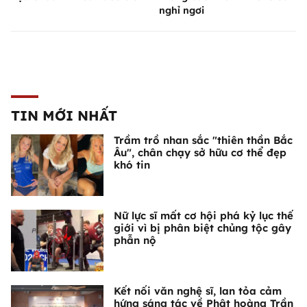
nghỉ ngơi
TIN MỚI NHẤT
Trầm trồ nhan sắc "thiên thần Bắc
Âu", chân chạy sở hữu cơ thể đẹp
khó tin
Nữ lực sĩ mất cơ hội phá kỷ lục thế
giới vì bị phân biệt chủng tộc gây
phẫn nộ
Kết nối văn nghệ sĩ, lan tỏa cảm
hứng sáng tác về Phật hoàng Trần