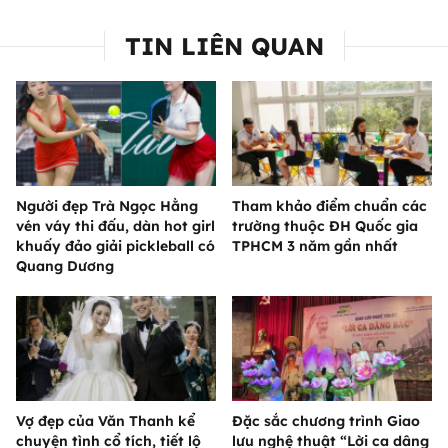
TIN LIÊN QUAN
Người đẹp Trà Ngọc Hằng
Tham khảo điểm chuẩn các
vén váy thi đấu, dàn hot girl
trường thuộc ĐH Quốc gia
khuấy đảo giải pickleball có
TPHCM 3 năm gần nhất
Quang Dương
Vợ đẹp của Văn Thanh kể
Đặc sắc chương trình Giao
chuyện tình cổ tích, tiết lộ
lưu nghệ thuật “Lời ca dâng