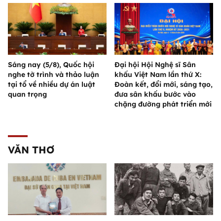
Sáng nay (5/8), Quốc hội
Đại hội Hội Nghệ sĩ Sân
nghe tờ trình và thảo luận
khấu Việt Nam lần thứ X:
tại tổ về nhiều dự án luật
Đoàn kết, đổi mới, sáng tạo,
quan trọng
đưa sân khấu bước vào
chặng đường phát triển mới
VĂN THƠ