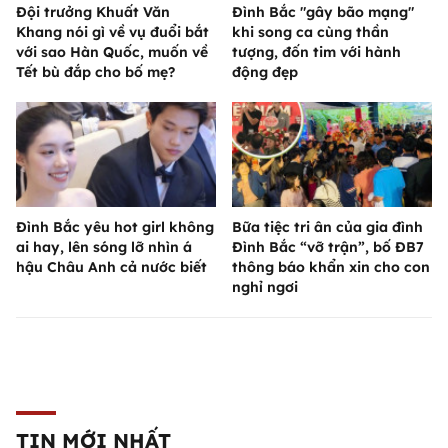
Đội trưởng Khuất Văn
Đình Bắc "gây bão mạng"
Khang nói gì về vụ đuổi bắt
khi song ca cùng thần
với sao Hàn Quốc, muốn về
tượng, đốn tim với hành
Tết bù đắp cho bố mẹ?
động đẹp
Đình Bắc yêu hot girl không
Bữa tiệc tri ân của gia đình
ai hay, lên sóng lỡ nhìn á
Đình Bắc “vỡ trận”, bố ĐB7
hậu Châu Anh cả nước biết
thông báo khẩn xin cho con
nghỉ ngơi
TIN MỚI NHẤT