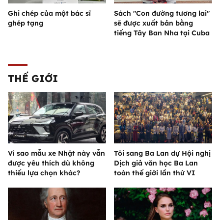
Ghi chép của một bác sĩ
Sách "Con đường tương lai"
ghép tạng
sẽ được xuất bản bằng
tiếng Tây Ban Nha tại Cuba
THẾ GIỚI
Vì sao mẫu xe Nhật này vẫn
Tôi sang Ba Lan dự Hội nghị
được yêu thích dù không
Dịch giả văn học Ba Lan
thiếu lựa chọn khác?
toàn thế giới lần thứ VI