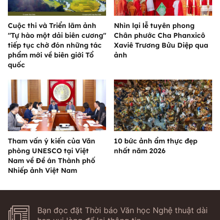
Cuộc thi và Triển lãm ảnh
Nhìn lại lễ tuyên phong
"Tự hào một dải biên cương"
Chân phước Cha Phanxicô
tiếp tục chờ đón những tác
Xaviê Trương Bửu Diệp qua
phẩm mới về biên giới Tổ
ảnh
quốc
Tham vấn ý kiến của Văn
10 bức ảnh ẩm thực đẹp
phòng UNESCO tại Việt
nhất năm 2026
Nam về Đề án Thành phố
Nhiếp ảnh Việt Nam
Bạn đọc đặt Thời báo Văn học Nghệ thuật dài