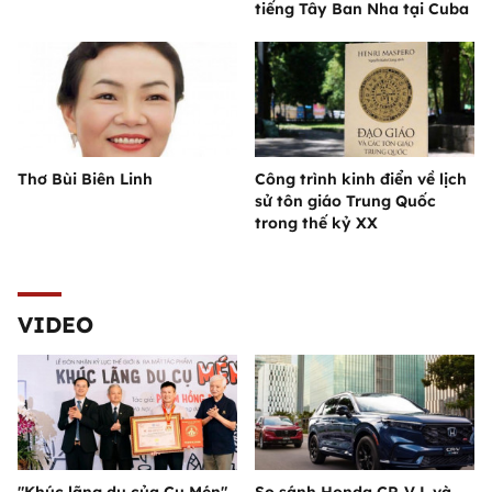
tiếng Tây Ban Nha tại Cuba
Thơ Bùi Biên Linh
Công trình kinh điển về lịch
sử tôn giáo Trung Quốc
trong thế kỷ XX
VIDEO
"Khúc lãng du của Cụ Mén"
So sánh Honda CR-V L và