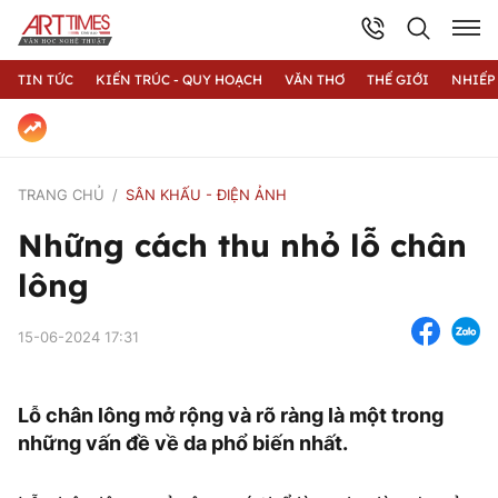
TIN TỨC
KIẾN TRÚC - QUY HOẠCH
VĂN THƠ
THẾ GIỚI
NHIẾP
TRANG CHỦ
SÂN KHẤU - ĐIỆN ẢNH
Những cách thu nhỏ lỗ chân
lông
15-06-2024 17:31
Lỗ chân lông mở rộng và rõ ràng là một trong
những vấn đề về da phổ biến nhất.