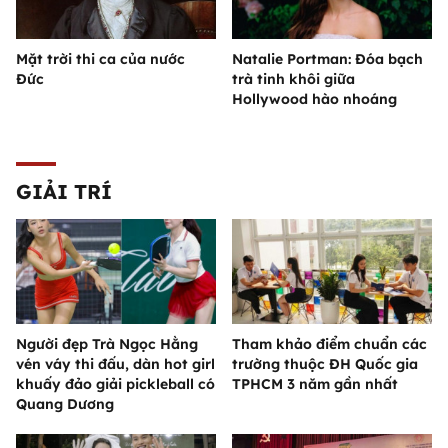
Mặt trời thi ca của nước
Natalie Portman: Đóa bạch
Đức
trà tinh khôi giữa
Hollywood hào nhoáng
GIẢI TRÍ
Người đẹp Trà Ngọc Hằng
Tham khảo điểm chuẩn các
vén váy thi đấu, dàn hot girl
trường thuộc ĐH Quốc gia
khuấy đảo giải pickleball có
TPHCM 3 năm gần nhất
Quang Dương