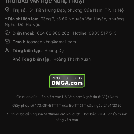
THỜI BÁO VĂN HỌC NGHỆ THUẬT
Trụ sở:
51 Trần Hưng Đạo, phường Cửa Nam, TP.Hà Nội
* Địa chỉ liên lạc:
Tầng 7, số 66 Nguyễn Văn Huyên, phường
Nghĩa Đô, Hà Nội.
Điện thoại:
024 62 900 262 | Hotline: 0903 517 513
Email:
toasoan.vhnt@gmail.com
Tổng biên tập:
Hoàng Dự
Phó Tổng biên tập:
Hoàng Thanh Xuân
Cơ quan của Liên hiệp các Hội Văn học Nghệ thuật Việt Nam
Giấy phép số 173/GP-BTTTT của Bộ TT&TT cấp ngày 24/4/2020
* Chỉ được dẫn nguồn "Arttimes.vn" khi được Thời báo VHNT chấp thuận
bằng văn bản.