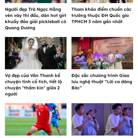
Người đẹp Trà Ngọc Hằng
Tham khảo điểm chuẩn các
vén váy thi đấu, dàn hot girl
trường thuộc ĐH Quốc gia
khuấy đảo giải pickleball có
TPHCM 3 năm gần nhất
Quang Dương
Vợ đẹp của Văn Thanh kể
Đặc sắc chương trình Giao
chuyện tình cổ tích, tiết lộ
lưu nghệ thuật “Lời ca dâng
chuyện "thầm kín" giữa 2
Bác”
người