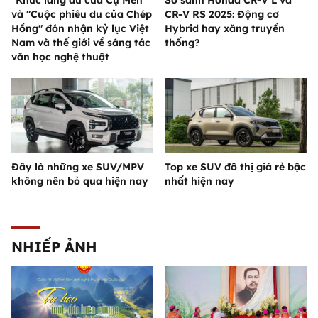
và "Cuộc phiêu du của Chép
CR-V RS 2025: Động cơ
Hồng" đón nhận kỷ lục Việt
Hybrid hay xăng truyền
Nam và thế giới về sáng tác
thống?
văn học nghệ thuật
Đây là những xe SUV/MPV
Top xe SUV đô thị giá rẻ bậc
không nên bỏ qua hiện nay
nhất hiện nay
NHIẾP ẢNH