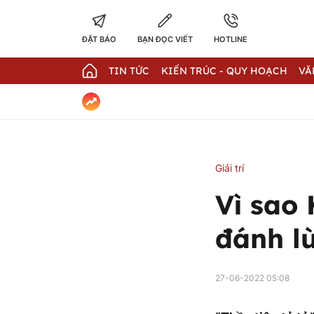
ĐẶT BÁO
BẠN ĐỌC VIẾT
HOTLINE
TIN TỨC
KIẾN TRÚC - QUY HOẠCH
VĂ
Giải trí
Vì sao
đánh lừ
27-06-2022 05:08