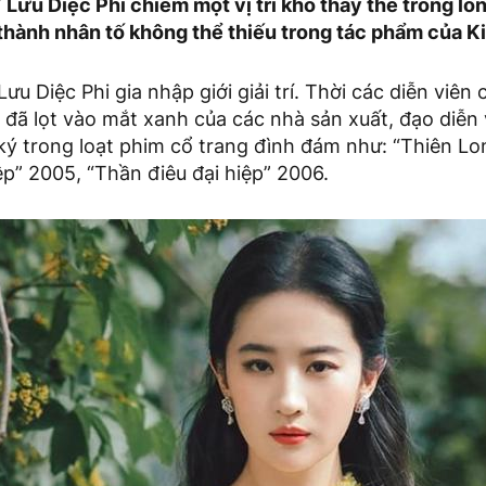
” Lưu Diệc Phi chiếm một vị trí khó thay thế trong lò
 thành nhân tố không thể thiếu trong tác phẩm của K
ưu Diệc Phi gia nhập giới giải trí. Thời các diễn viên
ô đã lọt vào mắt xanh của các nhà sản xuất, đạo diễ
ký trong loạt phim cổ trang đình đám như: “Thiên Lo
ệp” 2005, “Thần điêu đại hiệp” 2006.