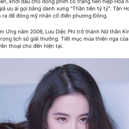
ển, khởi đầu cho dòng phim cổ trang tiên hiệp Hoa 
iả ưu ái gọi bằng danh xưng "Thần tiên tỷ tỷ". Tân H
nh ra để đóng mỹ nhân cổ điển phương Đông.
 Kim Ưng năm 2006, Lưu Diệc Phi trở thành Nữ thần K
 trong lịch sử giải thưởng. Tiết mục múa thiên nga của
ền thoại cho đến hiện tại.