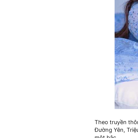
Theo truyền thô
Đường Yên, Triệ
một bậc.