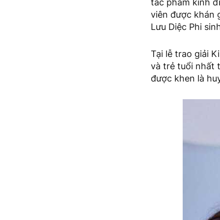
tác phẩm kinh đi
viên được khán g
Lưu Diệc Phi si
Tại lễ trao giải
và trẻ tuổi nhất
được khen là huy