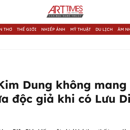
N THƠ
THẾ GIỚI
NHIẾP ẢNH
MỸ THUẬT
DU LỊCH
ÂM N
 Kim Dung không mang 
a độc giả khi có Lưu D