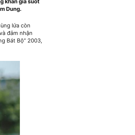
ng khán giả suốt
im Dung.
 cùng lứa còn
n và đảm nhận
ng Bát Bộ” 2003,