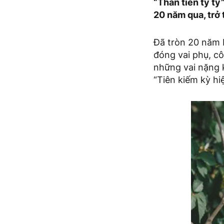
“Thần tiên tỷ tỷ
20 năm qua, trở
Đã tròn 20 năm L
đóng vai phụ, c
những vai nặng 
“Tiên kiếm kỳ hi