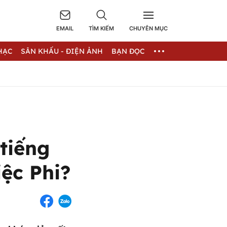
EMAIL
TÌM KIẾM
CHUYÊN MỤC
HẠC
SÂN KHẤU - ĐIỆN ẢNH
BẠN ĐỌC
tiếng
iệc Phi?