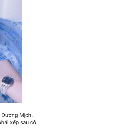
ư Dương Mịch,
phải xếp sau cô