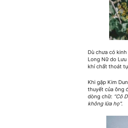
Dù chưa có kinh 
Long Nữ do Lưu D
khí chất thoát t
Khi gặp Kim Dun
thuyết của ông đ
dòng chữ:
“Cô D
không lừa họ".