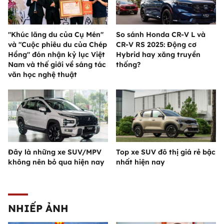
"Khúc lãng du của Cụ Mén"
So sánh Honda CR-V L và
và "Cuộc phiêu du của Chép
CR-V RS 2025: Động cơ
Hồng" đón nhận kỷ lục Việt
Hybrid hay xăng truyền
Nam và thế giới về sáng tác
thống?
văn học nghệ thuật
Đây là những xe SUV/MPV
Top xe SUV đô thị giá rẻ bậc
không nên bỏ qua hiện nay
nhất hiện nay
NHIẾP ẢNH