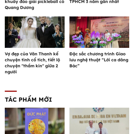
khuấy đảo giải pickleball có
TPHCM 3 năm gần nhất
Quang Dương
Vợ đẹp của Văn Thanh kể
Đặc sắc chương trình Giao
chuyện tình cổ tích, tiết lộ
lưu nghệ thuật “Lời ca dâng
chuyện "thầm kín" giữa 2
Bác”
người
TÁC PHẨM MỚI