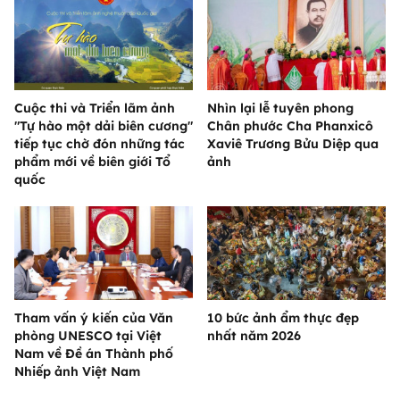
Cuộc thi và Triển lãm ảnh
Nhìn lại lễ tuyên phong
"Tự hào một dải biên cương"
Chân phước Cha Phanxicô
tiếp tục chờ đón những tác
Xaviê Trương Bửu Diệp qua
phẩm mới về biên giới Tổ
ảnh
quốc
Tham vấn ý kiến của Văn
10 bức ảnh ẩm thực đẹp
phòng UNESCO tại Việt
nhất năm 2026
Nam về Đề án Thành phố
Nhiếp ảnh Việt Nam