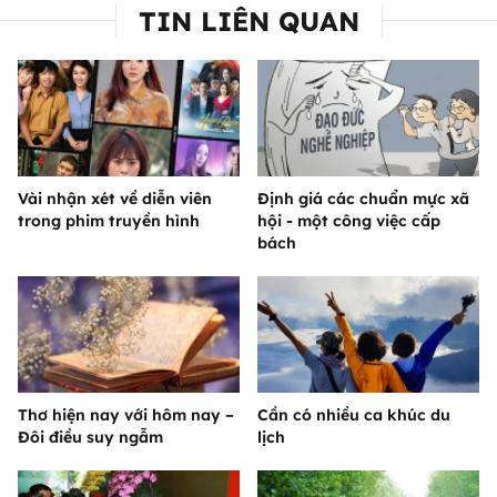
TIN LIÊN QUAN
Vài nhận xét về diễn viên
Định giá các chuẩn mực xã
trong phim truyền hình
hội - một công việc cấp
bách
Thơ hiện nay với hôm nay –
Cần có nhiều ca khúc du
Đôi điều suy ngẫm
lịch