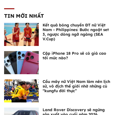
TIN MỚI NHẤT
Kết quả bóng chuyền ĐT nữ Việt
Nam - Philippines: Bước ngoặt set
3, ngược dòng ngỡ ngàng (SEA
V.Cup)
Cặp iPhone 18 Pro sẽ có giá cao
tới mức nào?
Cầu mây nữ Việt Nam làm nên lịch
sử, vô địch thế giới nhờ những cú
“kungfu đời thực”
Land Rover Discovery sẽ ngừng
sản xuất vào cuối năm 2026