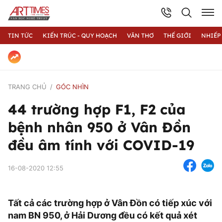
TIN TỨC
KIẾN TRÚC - QUY HOẠCH
VĂN THƠ
THẾ GIỚI
NHIẾP
TRANG CHỦ
GÓC NHÌN
44 trường hợp F1, F2 của
bệnh nhân 950 ở Vân Đồn
đều âm tính với COVID-19
16-08-2020 12:55
Tất cả các trường hợp ở Vân Đồn có tiếp xúc với
nam BN 950, ở Hải Dương đều có kết quả xét