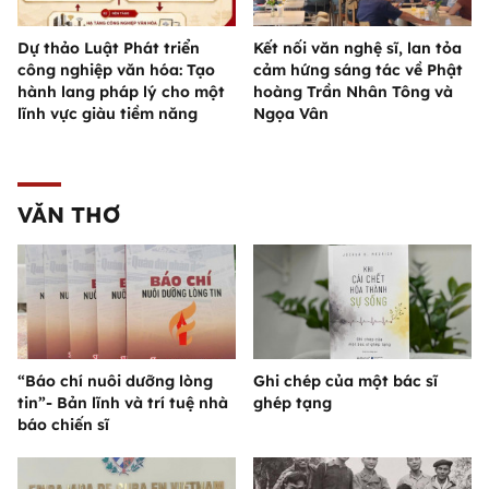
Dự thảo Luật Phát triển
Kết nối văn nghệ sĩ, lan tỏa
công nghiệp văn hóa: Tạo
cảm hứng sáng tác về Phật
hành lang pháp lý cho một
hoàng Trần Nhân Tông và
lĩnh vực giàu tiềm năng
Ngọa Vân
VĂN THƠ
“Báo chí nuôi dưỡng lòng
Ghi chép của một bác sĩ
tin”- Bản lĩnh và trí tuệ nhà
ghép tạng
báo chiến sĩ