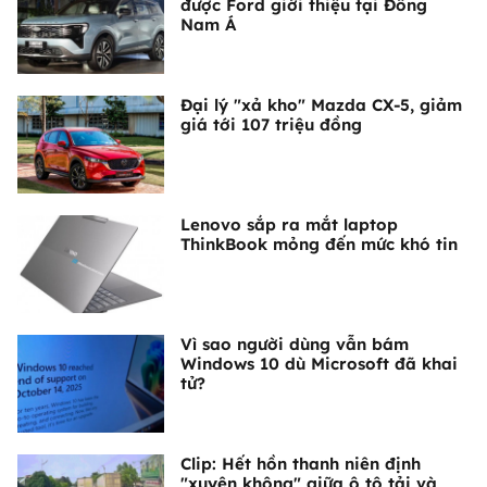
được Ford giới thiệu tại Đông
Nam Á
Đại lý "xả kho" Mazda CX-5, giảm
giá tới 107 triệu đồng
Lenovo sắp ra mắt laptop
ThinkBook mỏng đến mức khó tin
Vì sao người dùng vẫn bám
Windows 10 dù Microsoft đã khai
tử?
Clip: Hết hồn thanh niên định
"xuyên không" giữa ô tô tải và