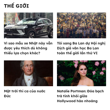
THẾ GIỚI
Vì sao mẫu xe Nhật này vẫn
Tôi sang Ba Lan dự Hội nghị
được yêu thích dù không
Dịch giả văn học Ba Lan
thiếu lựa chọn khác?
toàn thế giới lần thứ VI
Mặt trời thi ca của nước
Natalie Portman: Đóa bạch
Đức
trà tinh khôi giữa
Hollywood hào nhoáng