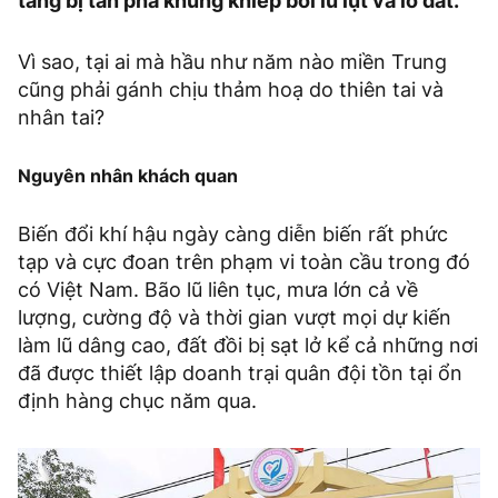
tầng bị tàn phá khủng khiếp bởi lũ lụt và lở đất.
Vì sao, tại ai mà hầu như năm nào miền Trung
cũng phải gánh chịu thảm hoạ do thiên tai và
nhân tai?
Nguyên nhân khách quan
Biến đổi khí hậu ngày càng diễn biến rất phức
tạp và cực đoan trên phạm vi toàn cầu trong đó
có Việt Nam. Bão lũ liên tục, mưa lớn cả về
lượng, cường độ và thời gian vượt mọi dự kiến
làm lũ dâng cao, đất đồi bị sạt lở kể cả những nơi
đã được thiết lập doanh trại quân đội tồn tại ổn
định hàng chục năm qua.