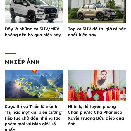
Đây là những xe SUV/MPV
Top xe SUV đô thị giá rẻ bậc
không nên bỏ qua hiện nay
nhất hiện nay
NHIẾP ẢNH
Cuộc thi và Triển lãm ảnh
Nhìn lại lễ tuyên phong
"Tự hào một dải biên cương"
Chân phước Cha Phanxicô
tiếp tục chờ đón những tác
Xaviê Trương Bửu Diệp qua
phẩm mới về biên giới Tổ
ảnh
quốc