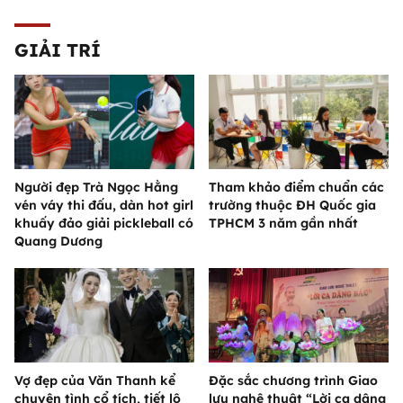
GIẢI TRÍ
Người đẹp Trà Ngọc Hằng
Tham khảo điểm chuẩn các
vén váy thi đấu, dàn hot girl
trường thuộc ĐH Quốc gia
khuấy đảo giải pickleball có
TPHCM 3 năm gần nhất
Quang Dương
Vợ đẹp của Văn Thanh kể
Đặc sắc chương trình Giao
chuyện tình cổ tích, tiết lộ
lưu nghệ thuật “Lời ca dâng