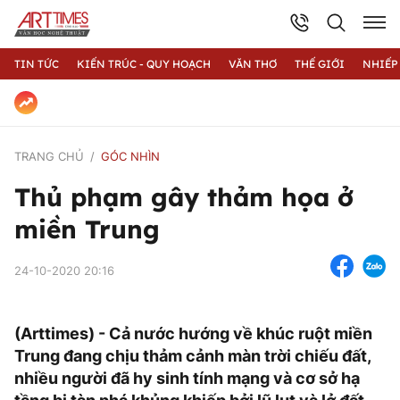
TIN TỨC
KIẾN TRÚC - QUY HOẠCH
VĂN THƠ
THẾ GIỚI
NHIẾP
TRANG CHỦ
GÓC NHÌN
Thủ phạm gây thảm họa ở
miền Trung
24-10-2020 20:16
(Arttimes) - Cả nước hướng về khúc ruột miền
Trung đang chịu thảm cảnh màn trời chiếu đất,
nhiều người đã hy sinh tính mạng và cơ sở hạ