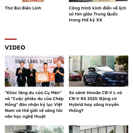
Thơ Bùi Biên Linh
Công trình kinh điển về lịch
sử tôn giáo Trung Quốc
trong thế kỷ XX
VIDEO
"Khúc lãng du của Cụ Mén"
So sánh Honda CR-V L và
và "Cuộc phiêu du của Chép
CR-V RS 2025: Động cơ
Hồng" đón nhận kỷ lục Việt
Hybrid hay xăng truyền
Nam và thế giới về sáng tác
thống?
văn học nghệ thuật