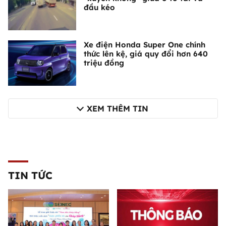
đầu kéo
Xe điện Honda Super One chính
thức lên kệ, giá quy đổi hơn 640
triệu đồng
XEM THÊM TIN
TIN TỨC