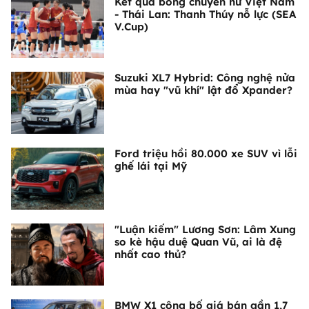
Kết quả bóng chuyền nữ Việt Nam
- Thái Lan: Thanh Thúy nỗ lực (SEA
V.Cup)
Suzuki XL7 Hybrid: Công nghệ nửa
mùa hay "vũ khí" lật đổ Xpander?
Ford triệu hồi 80.000 xe SUV vì lỗi
ghế lái tại Mỹ
"Luận kiếm" Lương Sơn: Lâm Xung
so kè hậu duệ Quan Vũ, ai là đệ
nhất cao thủ?
BMW X1 công bố giá bán gần 1,7