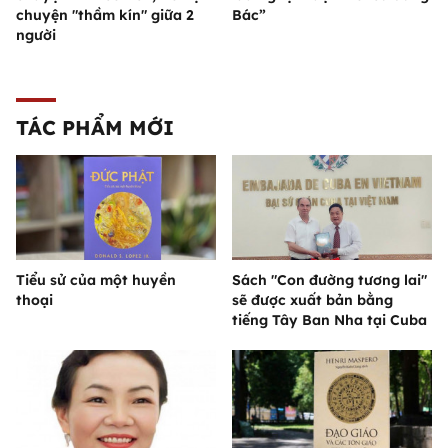
chuyện "thầm kín" giữa 2
Bác”
người
TÁC PHẨM MỚI
Tiểu sử của một huyền
Sách "Con đường tương lai"
thoại
sẽ được xuất bản bằng
tiếng Tây Ban Nha tại Cuba