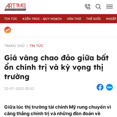
TIN TỨC
KIẾN TRÚC - QUY HOẠCH
VĂN THƠ
THẾ GIỚI
NHIẾP
TRANG CHỦ
TIN TỨC
Giá vàng chao đảo giữa bất
ổn chính trị và kỳ vọng thị
trường
20-07-2025 05:52
Giữa lúc thị trường tài chính Mỹ rung chuyển vì
căng thẳng chính trị và những đồn đoán về