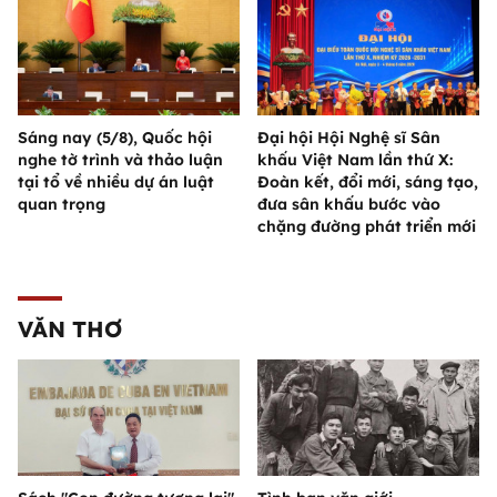
Sáng nay (5/8), Quốc hội
Đại hội Hội Nghệ sĩ Sân
nghe tờ trình và thảo luận
khấu Việt Nam lần thứ X:
tại tổ về nhiều dự án luật
Đoàn kết, đổi mới, sáng tạo,
quan trọng
đưa sân khấu bước vào
chặng đường phát triển mới
VĂN THƠ