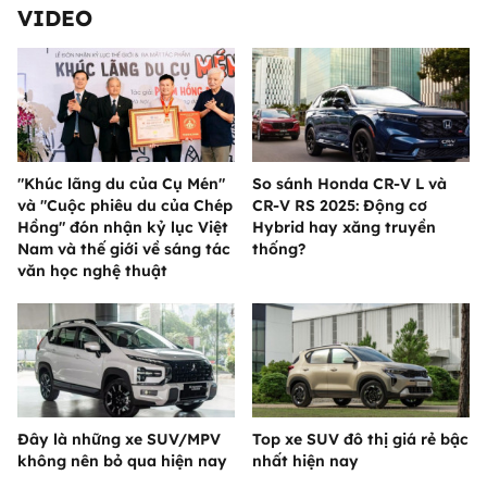
VIDEO
"Khúc lãng du của Cụ Mén"
So sánh Honda CR-V L và
và "Cuộc phiêu du của Chép
CR-V RS 2025: Động cơ
Hồng" đón nhận kỷ lục Việt
Hybrid hay xăng truyền
Nam và thế giới về sáng tác
thống?
văn học nghệ thuật
Đây là những xe SUV/MPV
Top xe SUV đô thị giá rẻ bậc
không nên bỏ qua hiện nay
nhất hiện nay