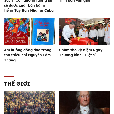
Sách "Con đường tương lai"
Tình bạn văn giới
sẽ được xuất bản bằng
tiếng Tây Ban Nha tại Cuba
Âm hưởng đồng dao trong
Chùm thơ kỷ niệm Ngày
thơ thiếu nhi Nguyễn Lãm
Thương binh - Liệt sĩ
Thắng
THẾ GIỚI