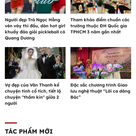
Người đẹp Trà Ngọc Hằng
Tham khảo điểm chuẩn các
vén váy thi đấu, dàn hot girl
trường thuộc ĐH Quốc gia
khuấy đảo giải pickleball có
TPHCM 3 năm gần nhất
Quang Dương
Vợ đẹp của Văn Thanh kể
Đặc sắc chương trình Giao
chuyện tình cổ tích, tiết lộ
lưu nghệ thuật “Lời ca dâng
chuyện "thầm kín" giữa 2
Bác”
người
TÁC PHẨM MỚI