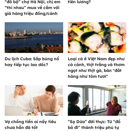
“đổ bộ” chợ Hà Nội, chị em
tiền lương?
“thi nhau” mua về cắm với
giá hàng triệu đồng/cành
Du lịch Cuba: Sắp bùng nổ
Loại cá ở Việt Nam đẹp như
hay tiếp tục lao dốc?
cá cảnh, thịt trắng và thơm
ngọt như thịt gà, bán "đắt
hàng như tôm tươi"
Vợ chồng tiền ai nấy tiêu
“Sọ Dừa” đời thực: Từ “đồ
chưa hẳn đã tốt
bỏ đi” thành triệu phú tự