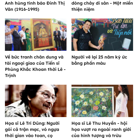
Anh hùng tình báo Đinh Thị
dòng chảy di sản - Một miền
Vân (1916-1995)
thiện niệm
Về bức tranh chân dung và
Người vẽ lại 25 năm ký ức
tài ngoại giao của Tiến sĩ
bằng phấn màu
Phùng Khắc Khoan thời Lê -
Trịnh
Họa sĩ Lê Trí Dũng: Người
Họa sĩ Lê Thu Huyền - hội
gói cả trận mạc, vó ngựa
họa vượt ra ngoài ranh giới
thời gian vào toan, cọ
của hình tượng và trừu