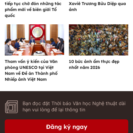
tiếp tục chờ đón những tác
Xaviê Trương Bửu Diệp qua
phẩm mới về biên giới Tổ
ảnh
quốc
Tham vấn ý kiến của Văn
10 bức ảnh ẩm thực đẹp
phòng UNESCO tại Việt
nhất năm 2026
Nam về Đề án Thành phố
Nhiếp ảnh Việt Nam
Bạn đọc đặt Thời báo Văn học Nghệ thuật dài
hạn vui lòng để lại thông tin
Đăng ký ngay