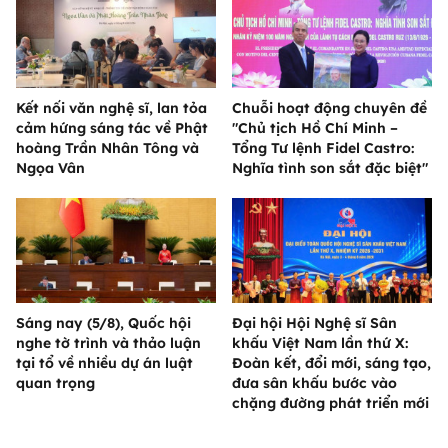
Kết nối văn nghệ sĩ, lan tỏa
Chuỗi hoạt động chuyên đề
cảm hứng sáng tác về Phật
"Chủ tịch Hồ Chí Minh –
hoàng Trần Nhân Tông và
Tổng Tư lệnh Fidel Castro:
Ngọa Vân
Nghĩa tình son sắt đặc biệt"
Sáng nay (5/8), Quốc hội
Đại hội Hội Nghệ sĩ Sân
nghe tờ trình và thảo luận
khấu Việt Nam lần thứ X:
tại tổ về nhiều dự án luật
Đoàn kết, đổi mới, sáng tạo,
quan trọng
đưa sân khấu bước vào
chặng đường phát triển mới