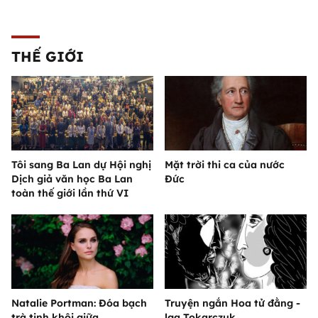
THẾ GIỚI
Tôi sang Ba Lan dự Hội nghị
Mặt trời thi ca của nước
Dịch giả văn học Ba Lan
Đức
toàn thế giới lần thứ VI
Natalie Portman: Đóa bạch
Truyện ngắn Hoa tử đằng -
trà tinh khôi giữa
lga Tokarczuk