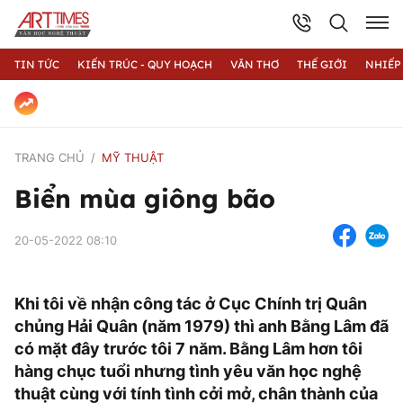
TIN TỨC
KIẾN TRÚC - QUY HOẠCH
VĂN THƠ
THẾ GIỚI
NHIẾP
TRANG CHỦ
MỸ THUẬT
Biển mùa giông bão
20-05-2022 08:10
Khi tôi về nhận công tác ở Cục Chính trị Quân
chủng Hải Quân (năm 1979) thì anh Bằng Lâm đã
có mặt đây trước tôi 7 năm. Bằng Lâm hơn tôi
hàng chục tuổi nhưng tình yêu văn học nghệ
thuật cùng với tính tình cởi mở, chân thành của