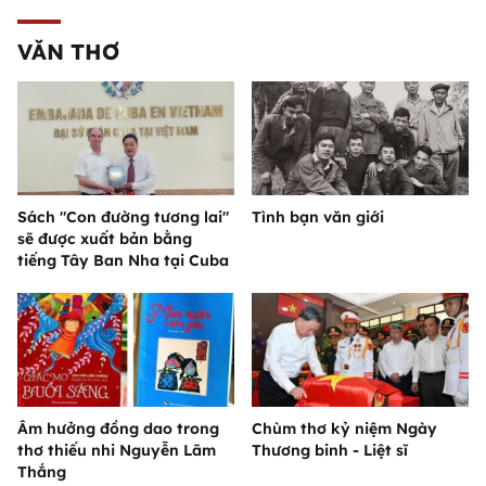
VĂN THƠ
Sách "Con đường tương lai"
Tình bạn văn giới
sẽ được xuất bản bằng
tiếng Tây Ban Nha tại Cuba
Âm hưởng đồng dao trong
Chùm thơ kỷ niệm Ngày
thơ thiếu nhi Nguyễn Lãm
Thương binh - Liệt sĩ
Thắng