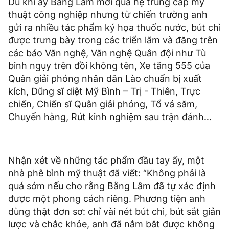
Dù khi ấy Bằng Lâm mới qua hệ trung cấp mỹ
thuật công nghiệp nhưng từ chiến trường anh
gửi ra nhiều tác phẩm ký họa thuốc nước, bút chì
được trưng bày trong các triển lãm và đăng trên
các báo Văn nghệ, Văn nghệ Quân đội như Tù
binh ngụy trên đồi không tên, Xe tăng 555 của
Quân giải phóng nhân dân Lào chuẩn bị xuất
kích, Dũng sĩ diệt Mỹ Bình – Trị - Thiên, Trực
chiến, Chiến sĩ Quân giải phóng, Tổ vá săm,
Chuyển hàng, Rút kinh nghiệm sau trận đánh…
Nhận xét về những tác phẩm đầu tay ấy, một
nhà phê bình mỹ thuật đã viết: “Không phải là
quá sớm nếu cho rằng Bằng Lâm đã tự xác định
được một phong cách riêng. Phương tiện anh
dùng thật đơn sơ: chỉ vài nét bút chì, bút sắt giản
lược và chắc khỏe, anh đã nắm bắt được không