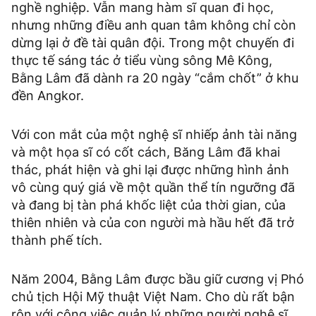
nghề nghiệp. Vẫn mang hàm sĩ quan đi học,
nhưng những điều anh quan tâm không chỉ còn
dừng lại ở đề tài quân đội. Trong một chuyến đi
thực tế sáng tác ở tiểu vùng sông Mê Kông,
Bằng Lâm đã dành ra 20 ngày “cắm chốt” ở khu
đền Angkor.
Với con mắt của một nghệ sĩ nhiếp ảnh tài năng
và một họa sĩ có cốt cách, Băng Lâm đã khai
thác, phát hiện và ghi lại được những hình ảnh
vô cùng quý giá về một quần thể tín ngưỡng đã
và đang bị tàn phá khốc liệt của thời gian, của
thiên nhiên và của con người mà hầu hết đã trở
thành phế tích.
Năm 2004, Bằng Lâm được bầu giữ cương vị Phó
chủ tịch Hội Mỹ thuật Việt Nam. Cho dù rất bận
rộn với công việc quản lý những người nghệ sĩ