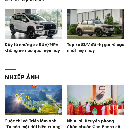
Đây là những xe SUV/MPV
Top xe SUV đô thị giá rẻ bậc
không nên bỏ qua hiện nay
nhất hiện nay
NHIẾP ẢNH
Cuộc thi và Triển lãm ảnh
Nhìn lại lễ tuyên phong
"Tự hào một dải biên cương"
Chân phước Cha Phanxicô