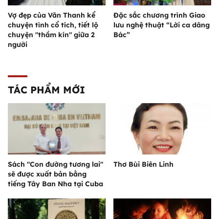
Vợ đẹp của Văn Thanh kể
Đặc sắc chương trình Giao
chuyện tình cổ tích, tiết lộ
lưu nghệ thuật “Lời ca dâng
chuyện "thầm kín" giữa 2
Bác”
người
TÁC PHẨM MỚI
Sách "Con đường tương lai"
Thơ Bùi Biên Linh
sẽ được xuất bản bằng
tiếng Tây Ban Nha tại Cuba