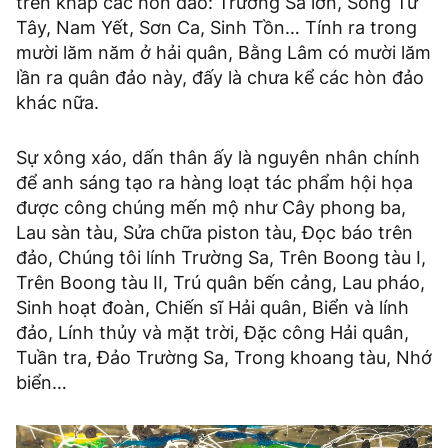
trên khắp các hòn đảo: Trường Sa lớn, Song Tử
Tây, Nam Yết, Sơn Ca, Sinh Tồn… Tính ra trong
mười lăm năm ở hải quân, Bằng Lâm có mười lăm
lần ra quân đảo này, đấy là chưa kể các hòn đảo
khác nữa.
Sự xông xáo, dấn thân ấy là nguyên nhân chính
để anh sáng tạo ra hàng loạt tác phẩm hội họa
được công chúng mến mộ như Cây phong ba,
Lau sàn tàu, Sửa chữa piston tàu, Đọc báo trên
đảo, Chúng tôi lính Trường Sa, Trên Boong tàu I,
Trên Boong tàu II, Trú quân bến cảng, Lau pháo,
Sinh hoạt đoàn, Chiến sĩ Hải quân, Biển và lính
đảo, Lính thủy và mặt trời, Đặc công Hải quân,
Tuần tra, Đảo Trường Sa, Trong khoang tàu, Nhớ
biển…