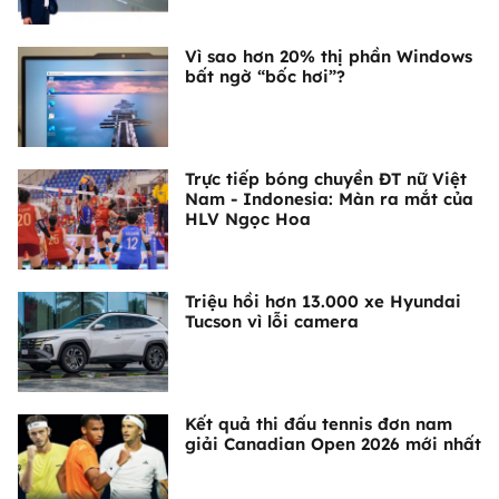
Vì sao hơn 20% thị phần Windows
bất ngờ “bốc hơi”?
Trực tiếp bóng chuyền ĐT nữ Việt
Nam - Indonesia: Màn ra mắt của
HLV Ngọc Hoa
Triệu hồi hơn 13.000 xe Hyundai
Tucson vì lỗi camera
Kết quả thi đấu tennis đơn nam
giải Canadian Open 2026 mới nhất