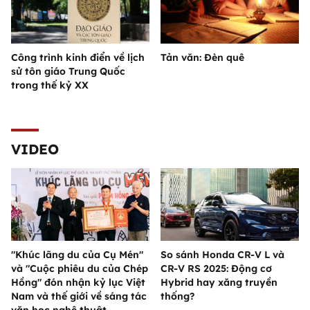
Công trình kinh điển về lịch
Tản văn: Đèn quê
sử tôn giáo Trung Quốc
trong thế kỷ XX
VIDEO
"Khúc lãng du của Cụ Mén"
So sánh Honda CR-V L và
và "Cuộc phiêu du của Chép
CR-V RS 2025: Động cơ
Hồng" đón nhận kỷ lục Việt
Hybrid hay xăng truyền
Nam và thế giới về sáng tác
thống?
văn học nghệ thuật