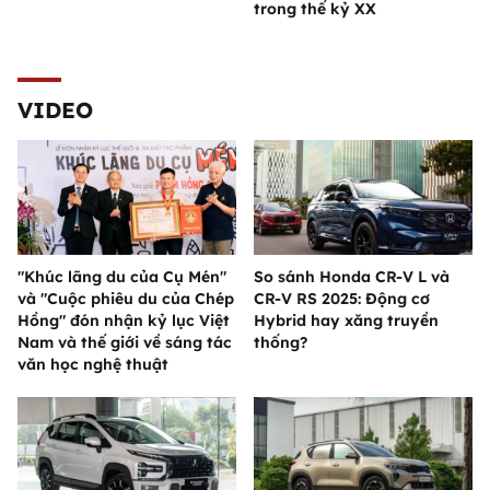
trong thế kỷ XX
VIDEO
"Khúc lãng du của Cụ Mén"
So sánh Honda CR-V L và
và "Cuộc phiêu du của Chép
CR-V RS 2025: Động cơ
Hồng" đón nhận kỷ lục Việt
Hybrid hay xăng truyền
Nam và thế giới về sáng tác
thống?
văn học nghệ thuật