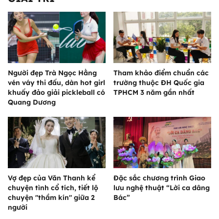
Người đẹp Trà Ngọc Hằng
Tham khảo điểm chuẩn các
vén váy thi đấu, dàn hot girl
trường thuộc ĐH Quốc gia
khuấy đảo giải pickleball có
TPHCM 3 năm gần nhất
Quang Dương
Vợ đẹp của Văn Thanh kể
Đặc sắc chương trình Giao
chuyện tình cổ tích, tiết lộ
lưu nghệ thuật “Lời ca dâng
chuyện "thầm kín" giữa 2
Bác”
người