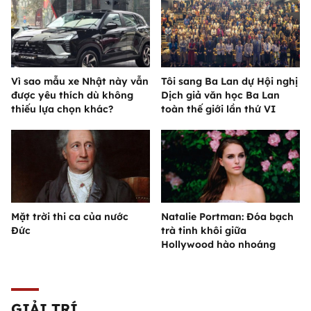
Vì sao mẫu xe Nhật này vẫn
Tôi sang Ba Lan dự Hội nghị
được yêu thích dù không
Dịch giả văn học Ba Lan
thiếu lựa chọn khác?
toàn thế giới lần thứ VI
Mặt trời thi ca của nước
Natalie Portman: Đóa bạch
Đức
trà tinh khôi giữa
Hollywood hào nhoáng
GIẢI TRÍ