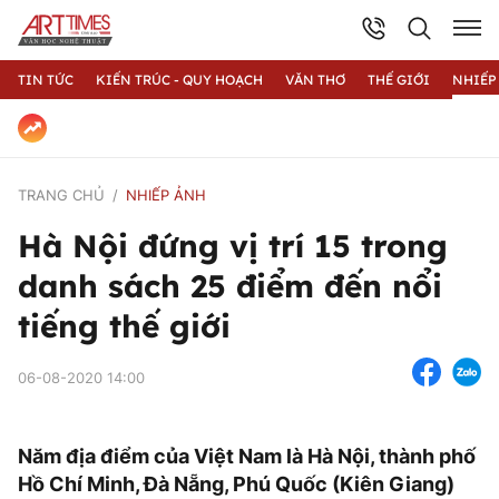
TIN TỨC
KIẾN TRÚC - QUY HOẠCH
VĂN THƠ
THẾ GIỚI
NHIẾP
TRANG CHỦ
NHIẾP ẢNH
Hà Nội đứng vị trí 15 trong
danh sách 25 điểm đến nổi
tiếng thế giới
06-08-2020 14:00
Năm địa điểm của Việt Nam là Hà Nội, thành phố
Hồ Chí Minh, Đà Nẵng, Phú Quốc (Kiên Giang)