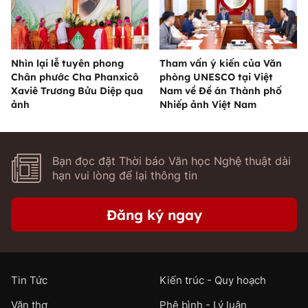
Nhìn lại lễ tuyên phong
Tham vấn ý kiến của Văn
Chân phước Cha Phanxicô
phòng UNESCO tại Việt
Xaviê Trương Bửu Diệp qua
Nam về Đề án Thành phố
ảnh
Nhiếp ảnh Việt Nam
Bạn đọc đặt Thời báo Văn học Nghệ thuật dài
hạn vui lòng để lại thông tin
Đăng ký ngay
Tin Tức
Kiến trúc - Quy hoạch
Văn thơ
Phê bình - Lý luận