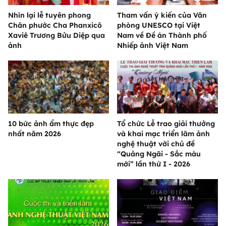
Nhìn lại lễ tuyên phong
Tham vấn ý kiến của Văn
Chân phước Cha Phanxicô
phòng UNESCO tại Việt
Xaviê Trương Bửu Diệp qua
Nam về Đề án Thành phố
ảnh
Nhiếp ảnh Việt Nam
10 bức ảnh ẩm thực đẹp
Tổ chức Lễ trao giải thưởng
nhất năm 2026
và khai mạc triển lãm ảnh
nghệ thuật với chủ đề
“Quảng Ngãi - Sắc màu
mới” lần thứ I - 2026