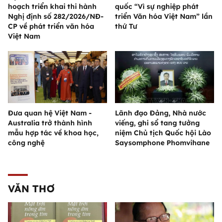
hoạch triển khai thi hành
quốc “Vì sự nghiệp phát
Nghị định số 282/2026/NĐ-
triển Văn hóa Việt Nam” lần
CP về phát triển văn hóa
thứ Tư
Việt Nam
Đưa quan hệ Việt Nam -
Lãnh đạo Đảng, Nhà nước
Australia trở thành hình
viếng, ghi sổ tang tưởng
mẫu hợp tác về khoa học,
niệm Chủ tịch Quốc hội Lào
công nghệ
Saysomphone Phomvihane
VĂN THƠ