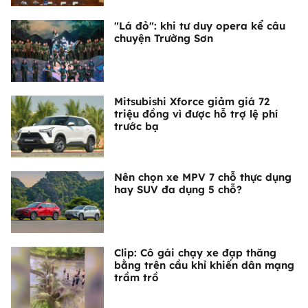
"Lá đỏ": khi tư duy opera kể câu
chuyện Trường Sơn
Mitsubishi Xforce giảm giá 72
triệu đồng vì được hỗ trợ lệ phí
trước bạ
Nên chọn xe MPV 7 chỗ thực dụng
hay SUV đa dụng 5 chỗ?
Clip: Cô gái chạy xe đạp thăng
bằng trên cầu khỉ khiến dân mạng
trầm trồ