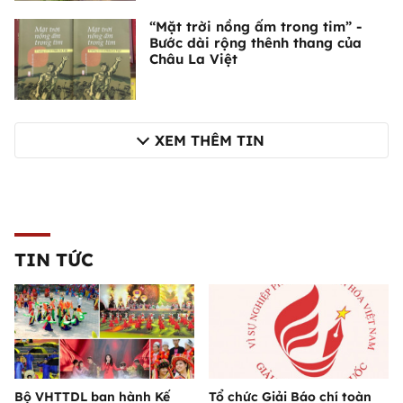
“Mặt trời nồng ấm trong tim” -
Bước dài rộng thênh thang của
Châu La Việt
XEM THÊM TIN
TIN TỨC
Bộ VHTTDL ban hành Kế
Tổ chức Giải Báo chí toàn