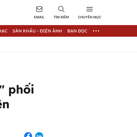
EMAIL
TÌM KIẾM
CHUYÊN MỤC
HẠC
SÂN KHẤU - ĐIỆN ẢNH
BẠN ĐỌC
" phối
ên