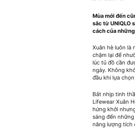
Mùa mới đến cũn
sắc từ UNIQLO s
cách của những t
Xuân hè luôn là
chậm lại để như
lúc tủ đồ cần 
ngày. Không khó
đầu khi lựa chọ
Bắt nhịp tinh th
Lifewear Xuân H
hứng khởi nhưng 
sáng đến những 
năng lượng tích 