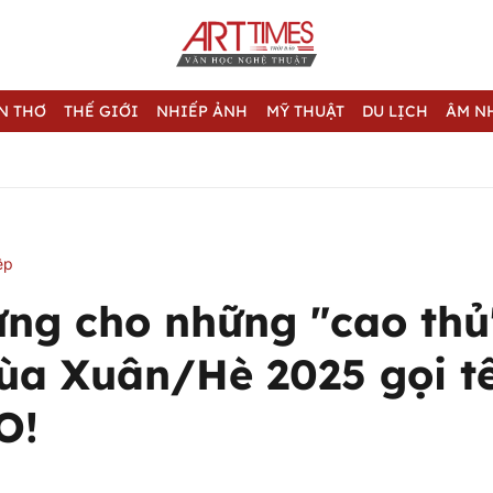
N THƠ
THẾ GIỚI
NHIẾP ẢNH
MỸ THUẬT
DU LỊCH
ÂM N
ệp
ng cho những "cao thủ
a Xuân/Hè 2025 gọi t
O!