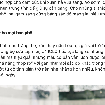
cực hợp cho cảm xúc khi xuân hè vừa sang. Áo sơ mi 
hun trung tính để giữ sự cân bằng. Cho những ai thí
hối hai gam sáng cùng bảng sắc độ mang lại hiệu ứn
 cho mọi bản phối
ính như trắng, be, xám hay nâu tiếp tục giữ vai trò
Trong bộ sưu tập mới, UNIQLO tiếp tục lăng xê nhữn
iản mà hiệu quả, những màu cơ bản vẫn luôn được lòn
hả năng “hợp rơ” với gần như mọi sắc độ khác trong t
ột tủ đồ tinh giản trở nên nhẹ nhàng hơn nhiều, khô
ỗi ngày.