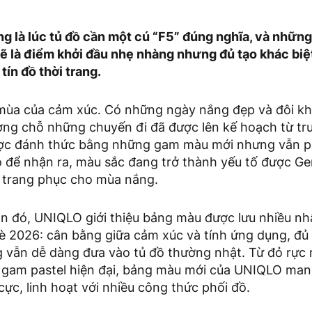
g là lúc tủ đồ cần một cú “F5” đúng nghĩa, và nhữn
ẽ là điểm khởi đầu nhẹ nhàng nhưng đủ tạo khác bi
ín đồ thời trang.
 mùa của cảm xúc. Có những ngày nắng đẹp và đôi kh
ờng chỗ những chuyến đi đã được lên kế hoạch từ trư
được đánh thức bằng những gam màu mới nhưng vẫn 
 để nhận ra, màu sắc đang trở thành yếu tố được Ge
n trang phục cho mùa nắng.
ần đó, UNIQLO giới thiệu bảng màu được lưu nhiều nh
è 2026: cân bằng giữa cảm xúc và tính ứng dụng, đủ 
vẫn dễ dàng đưa vào tủ đồ thường nhật. Từ đỏ rực rỡ
gam pastel hiện đại, bảng màu mới của UNIQLO ma
cực, linh hoạt với nhiều công thức phối đồ.