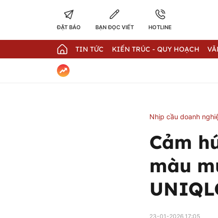
ĐẶT BÁO
BẠN ĐỌC VIẾT
HOTLINE
TIN TỨC
KIẾN TRÚC - QUY HOẠCH
VĂ
Nhịp cầu doanh nghi
Cảm hứ
màu mù
UNIQL
23-01-2026 17:05