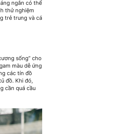
dáng ngắn có thể
ch thử nghiệm
g trẻ trung và cá
 “xương sống” cho
g gam màu dễ ứng
g các tín đồ
ủ đồ. Khi đó,
ng cần quá cầu