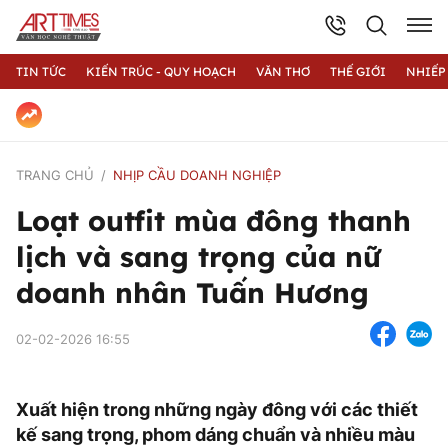
TIN TỨC
KIẾN TRÚC - QUY HOẠCH
VĂN THƠ
THẾ GIỚI
NHIẾP
TRANG CHỦ
NHỊP CẦU DOANH NGHIỆP
Loạt outfit mùa đông thanh
lịch và sang trọng của nữ
doanh nhân Tuấn Hương
02-02-2026 16:55
Xuất hiện trong những ngày đông với các thiết
kế sang trọng, phom dáng chuẩn và nhiều màu