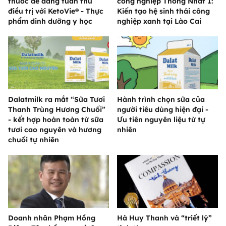
thuốc dễ dàng tuân thủ
công nghiệp Thống Nhất 1:
điều trị với KetoVie® - Thực
Kiến tạo hệ sinh thái công
phẩm dinh dưỡng y học
nghiệp xanh tại Lào Cai
Dalatmilk ra mắt “Sữa Tươi
Hành trình chọn sữa của
Thanh Trùng Hương Chuối”
người tiêu dùng hiện đại -
- kết hợp hoàn toàn từ sữa
Ưu tiên nguyên liệu từ tự
tươi cao nguyên và hương
nhiên
chuối tự nhiên
Doanh nhân Phạm Hồng
Hà Huy Thanh và “triết lý”