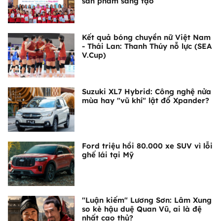
sản phẩm sáng tạo
Kết quả bóng chuyền nữ Việt Nam
- Thái Lan: Thanh Thúy nỗ lực (SEA
V.Cup)
Suzuki XL7 Hybrid: Công nghệ nửa
mùa hay "vũ khí" lật đổ Xpander?
Ford triệu hồi 80.000 xe SUV vì lỗi
ghế lái tại Mỹ
"Luận kiếm" Lương Sơn: Lâm Xung
so kè hậu duệ Quan Vũ, ai là đệ
nhất cao thủ?