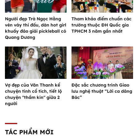
Người đẹp Trà Ngọc Hằng
Tham khảo điểm chuẩn các
vén váy thi đấu, dàn hot girl
trường thuộc ĐH Quốc gia
khuấy đảo giải pickleball có
TPHCM 3 năm gần nhất
Quang Dương
Vợ đẹp của Văn Thanh kể
Đặc sắc chương trình Giao
chuyện tình cổ tích, tiết lộ
lưu nghệ thuật “Lời ca dâng
chuyện "thầm kín" giữa 2
Bác”
người
TÁC PHẨM MỚI