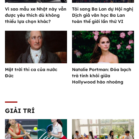
Vì sao mẫu xe Nhật này vẫn
Tôi sang Ba Lan dự Hội nghị
được yêu thích dù không
Dịch giả văn học Ba Lan
thiếu lựa chọn khác?
toàn thế giới lần thứ VI
Mặt trời thi ca của nước
Natalie Portman: Đóa bạch
Đức
trà tinh khôi giữa
Hollywood hào nhoáng
GIẢI TRÍ