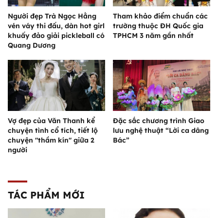
Người đẹp Trà Ngọc Hằng
Tham khảo điểm chuẩn các
vén váy thi đấu, dàn hot girl
trường thuộc ĐH Quốc gia
khuấy đảo giải pickleball có
TPHCM 3 năm gần nhất
Quang Dương
Vợ đẹp của Văn Thanh kể
Đặc sắc chương trình Giao
chuyện tình cổ tích, tiết lộ
lưu nghệ thuật “Lời ca dâng
chuyện "thầm kín" giữa 2
Bác”
người
TÁC PHẨM MỚI