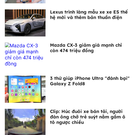
Lexus trình làng mẫu xe xe ES thế
hệ mới và thêm bản thuần điện
Mazda CX-3 giảm giá mạnh chỉ
còn 474 triệu đồng
3 thứ giúp iPhone Ultra "đánh bại"
Galaxy Z Fold8
Clip: Húc đuôi xe bán tải, người
đàn ông chở trẻ suýt nằm gầm ô
tô ngược chiều