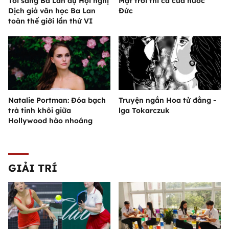
Tôi sang Ba Lan dự Hội nghị
Mặt trời thi ca của nước
Dịch giả văn học Ba Lan
Đức
toàn thế giới lần thứ VI
Natalie Portman: Đóa bạch
Truyện ngắn Hoa tử đằng -
trà tinh khôi giữa
lga Tokarczuk
Hollywood hào nhoáng
GIẢI TRÍ