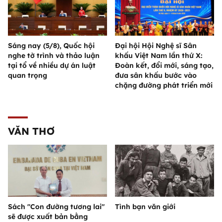
Sáng nay (5/8), Quốc hội
Đại hội Hội Nghệ sĩ Sân
nghe tờ trình và thảo luận
khấu Việt Nam lần thứ X:
tại tổ về nhiều dự án luật
Đoàn kết, đổi mới, sáng tạo,
quan trọng
đưa sân khấu bước vào
chặng đường phát triển mới
VĂN THƠ
Sách "Con đường tương lai"
Tình bạn văn giới
sẽ được xuất bản bằng