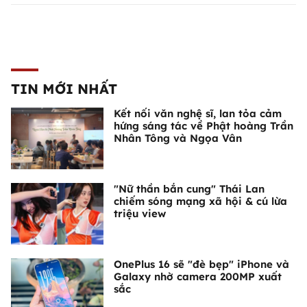
TIN MỚI NHẤT
Kết nối văn nghệ sĩ, lan tỏa cảm
hứng sáng tác về Phật hoàng Trần
Nhân Tông và Ngọa Vân
"Nữ thần bắn cung" Thái Lan
chiếm sóng mạng xã hội & cú lừa
triệu view
OnePlus 16 sẽ "đè bẹp" iPhone và
Galaxy nhờ camera 200MP xuất
sắc