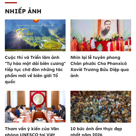
NHIẾP ẢNH
Cuộc thi và Triển lãm ảnh
Nhìn lại lễ tuyên phong
"Tự hào một dải biên cương"
Chân phước Cha Phanxicô
tiếp tục chờ đón những tác
Xaviê Trương Bửu Diệp qua
phẩm mới về biên giới Tổ
ảnh
quốc
Tham vấn ý kiến của Văn
10 bức ảnh ẩm thực đẹp
phòng UNESCO tại Việt
nhất năm 2026