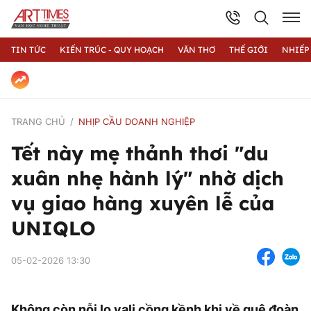
TIN TỨC
KIẾN TRÚC - QUY HOẠCH
VĂN THƠ
THẾ GIỚI
NHIẾP
TRANG CHỦ
NHỊP CẦU DOANH NGHIỆP
Tết này mẹ thảnh thơi "du
xuân nhẹ hành lý" nhờ dịch
vụ giao hàng xuyên lễ của
UNIQLO
05-02-2026 13:30
Không còn nỗi lo vali cồng kềnh khi về quê đoàn