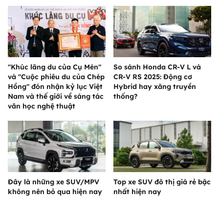
"Khúc lãng du của Cụ Mén"
So sánh Honda CR-V L và
và "Cuộc phiêu du của Chép
CR-V RS 2025: Động cơ
Hồng" đón nhận kỷ lục Việt
Hybrid hay xăng truyền
Nam và thế giới về sáng tác
thống?
văn học nghệ thuật
Đây là những xe SUV/MPV
Top xe SUV đô thị giá rẻ bậc
không nên bỏ qua hiện nay
nhất hiện nay