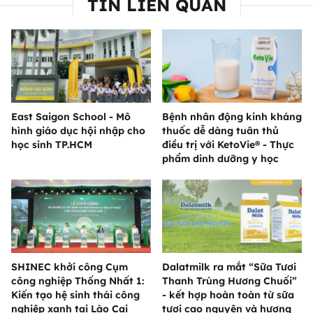
TIN LIÊN QUAN
East Saigon School - Mô
Bệnh nhân động kinh kháng
hình giáo dục hội nhập cho
thuốc dễ dàng tuân thủ
học sinh TP.HCM
điều trị với KetoVie® - Thực
phẩm dinh dưỡng y học
SHINEC khởi công Cụm
Dalatmilk ra mắt “Sữa Tươi
công nghiệp Thống Nhất 1:
Thanh Trùng Hương Chuối”
Kiến tạo hệ sinh thái công
- kết hợp hoàn toàn từ sữa
nghiệp xanh tại Lào Cai
tươi cao nguyên và hương