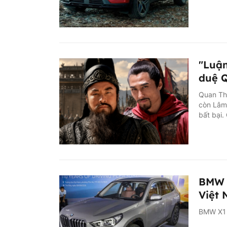
"Luận
duệ Q
Quan Th
còn Lâm 
bất bại.
BMW X
Việt
BMW X1 t