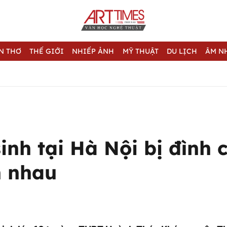
N THƠ
THẾ GIỚI
NHIẾP ẢNH
MỸ THUẬT
DU LỊCH
ÂM N
inh tại Hà Nội bị đình 
h nhau