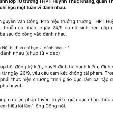
sinh lớp 10 trường THPT Huỳnh Thúc Kháng, quận Th
chỉ học một tuần vì đánh nhau.
 Nguyễn Văn Công, Phó hiệu trưởng trường THPT Hu
u thuẫn cá nhân, ngày 24/9 ba nữ sinh hẹn gặp g
ba sau đó xông vào đánh nhau.
 đánh nhau (chụp từ video)
ọp hội đồng kỷ luật, quyết định hạ hạnh kiểm, đình 
h từ ngày 26/9, yêu cầu cam kết không tái phạm. Tro
phải thực hiện chương trình giáo dục, làm bài tập 
 phụ huynh.
ụng cả biện pháp tuyên truyền, giáo dục nhận thức đ
em hiểu lỗi lầm", ông Công nói.