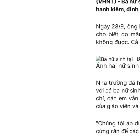
(VHNT) - Ba nữ 
hạnh kiểm, đình 
Ngày 28/9, ông
cho biết do mâ
không được. Cả 
Ảnh hai nữ sinh
Nhà trường đã h
với cả ba nữ sin
chỉ, các em vẫn 
của giáo viên và
"Chúng tôi áp d
cứng rắn để các 