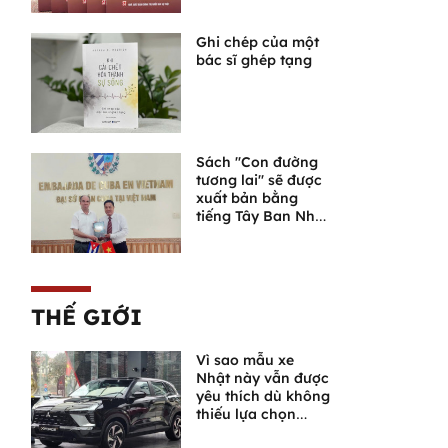
Ghi chép của một
bác sĩ ghép tạng
Sách "Con đường
tương lai" sẽ được
xuất bản bằng
tiếng Tây Ban Nha
tại Cuba
THẾ GIỚI
Vì sao mẫu xe
Nhật này vẫn được
yêu thích dù không
thiếu lựa chọn
khác?