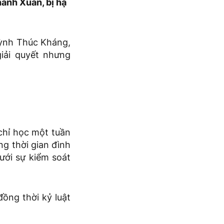
anh Xuân, bị hạ
ỳnh Thúc Kháng,
iải quyết nhưng
chỉ học một tuần
ng thời gian đình
dưới sự kiểm soát
ồng thời kỷ luật