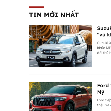
TIN MỚI NHẤT
Suzuk
"vũ k
Suzuki X
khúc MPV
đối thủ 
Ford 
Mỹ
Ford tiế
triệu xe