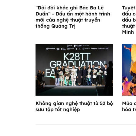
"Đời đời khắc ghi Bác Ba Lê
Tuyệt
Duẩn" - Dấu ấn một hành trình
đầu c
mới của nghệ thuật truyền
dấu b
thống Quảng Trị
thuật
Minh
Không gian nghệ thuật từ 52 bộ
Múa d
sưu tập tốt nghiệp
hóa t