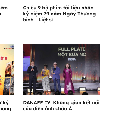
iệm
Chiếu 9 bộ phim tài liệu nhân
 -
kỷ niệm 79 năm Ngày Thương
binh - Liệt sĩ
ữ ký
DANAFF IV: Không gian kết nối
 mạng
của điện ảnh châu Á