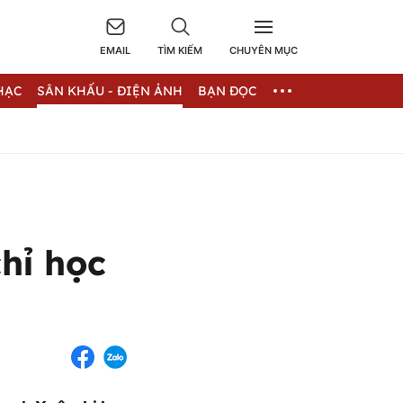
EMAIL
TÌM KIẾM
CHUYÊN MỤC
HẠC
SÂN KHẤU - ĐIỆN ẢNH
BẠN ĐỌC
chỉ học