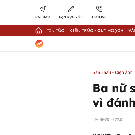
ĐẶT BÁO
BẠN ĐỌC VIẾT
HOTLINE
TIN TỨC
KIẾN TRÚC - QUY HOẠCH
VĂ
Sân khấu - Điện ảnh
Ba nữ s
vì đán
29-09-2020 22:09