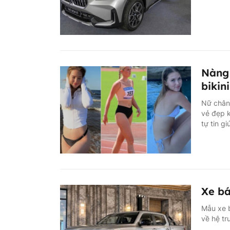
Nàng 
bikin
Nữ chân 
vẻ đẹp k
tự tin g
Xe bá
Mẫu xe b
về hệ tr