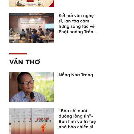
một lĩnh vực giàu
tiềm năng
Kết nối văn nghệ
sĩ, lan tỏa cảm
hứng sáng tác về
Phật hoàng Trần
Nhân Tông và
Ngọa Vân
VĂN THƠ
Nắng Nha Trang
“Báo chí nuôi
dưỡng lòng tin”-
Bản lĩnh và trí tuệ
nhà báo chiến sĩ