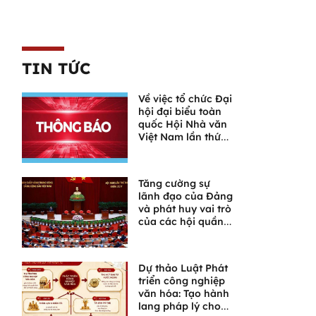
TIN TỨC
Về việc tổ chức Đại
hội đại biểu toàn
quốc Hội Nhà văn
Việt Nam lần thứ
XI
Tăng cường sự
lãnh đạo của Đảng
và phát huy vai trò
của các hội quần
chúng trong giai
đoạn phát triển
mới
Dự thảo Luật Phát
triển công nghiệp
văn hóa: Tạo hành
lang pháp lý cho