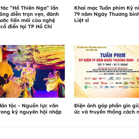
 tác “Hồ Thiên Nga” lần
Khai mạc Tuần phim Kỷ n
ông diễn trọn vẹn, đánh
79 năm Ngày Thương binh
ước tiến mới của nghệ
Liệt sĩ
 cổ điển tại TP Hồ Chí
ân tộc - Nguồn lực văn
Điện ảnh góp phần gìn gi
rong kỷ nguyên hội nhập
ức và truyền thống cách