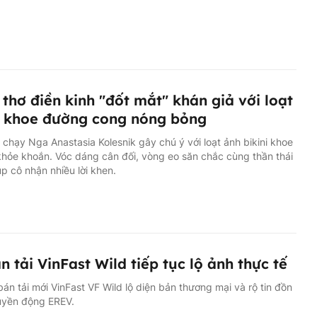
thơ điền kinh "đốt mắt" khán giả với loạt
i khoe đường cong nóng bỏng
chạy Nga Anastasia Kolesnik gây chú ý với loạt ảnh bikini khoe
hỏe khoắn. Vóc dáng cân đối, vòng eo săn chắc cùng thần thái
iúp cô nhận nhiều lời khen.
n tải VinFast Wild tiếp tục lộ ảnh thực tế
án tải mới VinFast VF Wild lộ diện bản thương mại và rộ tin đồn
uyền động EREV.