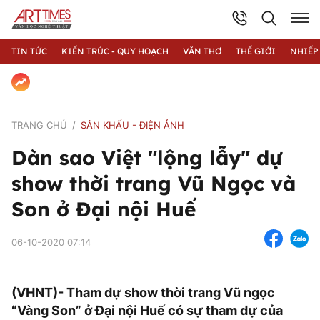
TIN TỨC
KIẾN TRÚC - QUY HOẠCH
VĂN THƠ
THẾ GIỚI
NHIẾP
TRANG CHỦ
SÂN KHẤU - ĐIỆN ẢNH
Dàn sao Việt "lộng lẫy" dự
show thời trang Vũ Ngọc và
Son ở Đại nội Huế
06-10-2020 07:14
(VHNT)- Tham dự show thời trang Vũ ngọc
“Vàng Son” ở Đại nội Huế có sự tham dự của