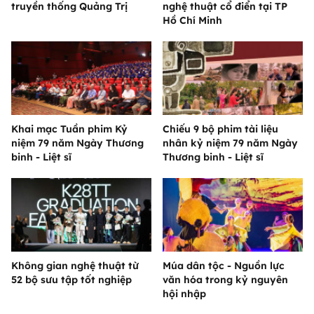
truyền thống Quảng Trị
nghệ thuật cổ điển tại TP
Hồ Chí Minh
Khai mạc Tuần phim Kỷ
Chiếu 9 bộ phim tài liệu
niệm 79 năm Ngày Thương
nhân kỷ niệm 79 năm Ngày
binh - Liệt sĩ
Thương binh - Liệt sĩ
Không gian nghệ thuật từ
Múa dân tộc - Nguồn lực
52 bộ sưu tập tốt nghiệp
văn hóa trong kỷ nguyên
hội nhập