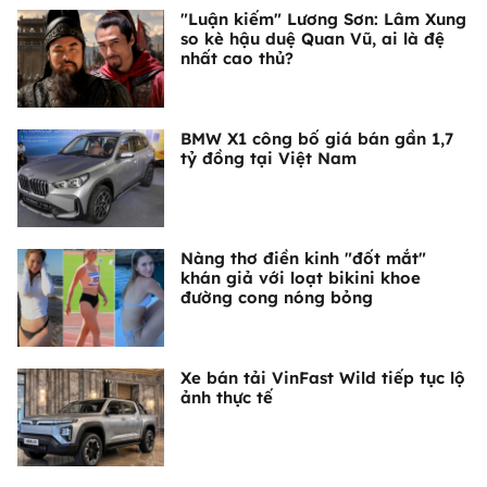
"Luận kiếm" Lương Sơn: Lâm Xung
so kè hậu duệ Quan Vũ, ai là đệ
nhất cao thủ?
BMW X1 công bố giá bán gần 1,7
tỷ đồng tại Việt Nam
Nàng thơ điền kinh "đốt mắt"
khán giả với loạt bikini khoe
đường cong nóng bỏng
Xe bán tải VinFast Wild tiếp tục lộ
ảnh thực tế