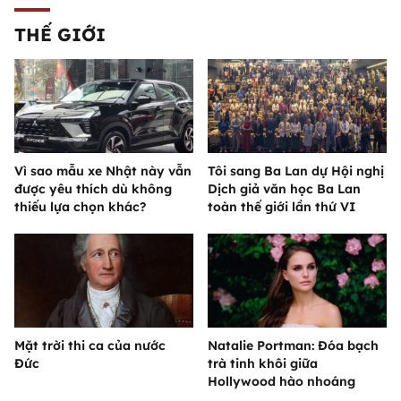
THẾ GIỚI
Vì sao mẫu xe Nhật này vẫn
Tôi sang Ba Lan dự Hội nghị
được yêu thích dù không
Dịch giả văn học Ba Lan
thiếu lựa chọn khác?
toàn thế giới lần thứ VI
Mặt trời thi ca của nước
Natalie Portman: Đóa bạch
Đức
trà tinh khôi giữa
Hollywood hào nhoáng