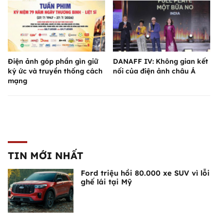
Điện ảnh góp phần gìn giữ
DANAFF IV: Không gian kết
ký ức và truyền thống cách
nối của điện ảnh châu Á
mạng
TIN MỚI NHẤT
Ford triệu hồi 80.000 xe SUV vì lỗi
ghế lái tại Mỹ