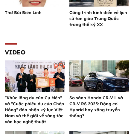
Thơ Bùi Biên Linh
Công trình kinh điển về lịch
sử tôn giáo Trung Quốc
trong thế kỷ XX
VIDEO
"Khúc lãng du của Cụ Mén"
So sánh Honda CR-V L và
và "Cuộc phiêu du của Chép
CR-V RS 2025: Động cơ
Hồng" đón nhận kỷ lục Việt
Hybrid hay xăng truyền
Nam và thế giới về sáng tác
thống?
văn học nghệ thuật