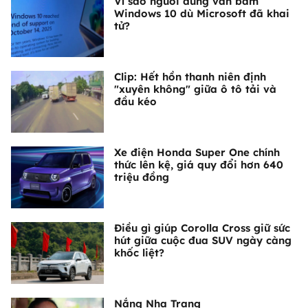
Vì sao người dùng vẫn bám
Windows 10 dù Microsoft đã khai
tử?
Clip: Hết hồn thanh niên định
"xuyên không" giữa ô tô tải và
đầu kéo
Xe điện Honda Super One chính
thức lên kệ, giá quy đổi hơn 640
triệu đồng
Điều gì giúp Corolla Cross giữ sức
hút giữa cuộc đua SUV ngày càng
khốc liệt?
Nắng Nha Trang