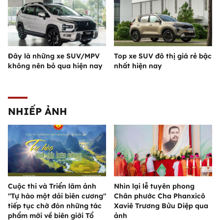
Đây là những xe SUV/MPV
Top xe SUV đô thị giá rẻ bậc
không nên bỏ qua hiện nay
nhất hiện nay
NHIẾP ẢNH
Cuộc thi và Triển lãm ảnh
Nhìn lại lễ tuyên phong
"Tự hào một dải biên cương"
Chân phước Cha Phanxicô
tiếp tục chờ đón những tác
Xaviê Trương Bửu Diệp qua
phẩm mới về biên giới Tổ
ảnh