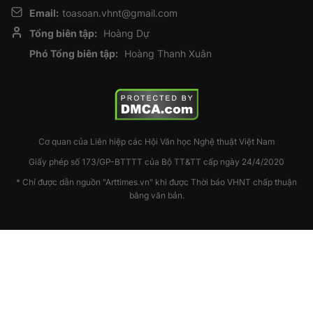
Email:
toasoan.vhnt@gmail.com
Tổng biên tập:
Hoàng Dự
Phó Tổng biên tập:
Hoàng Thanh Xuân
Cơ quan của Liên hiệp các Hội Văn học Nghệ thuật Việt Nam
Giấy phép số 173/GP-BTTTT của Bộ TT&TT cấp ngày 24/4/2020
* Chỉ được dẫn nguồn "Arttimes.vn" khi được Thời báo VHNT chấp thuận
bằng văn bản.