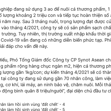
nghiệp đang sử dụng 3 ao để nuôi cá thương phẩm, 1 
ố lượng khoảng 2 triệu con và tiếp tục hoàn thiện số 
i năm nay. Sau 3 tháng nuôi, trọng lượng đạt được c
n vào tháng 4/2021, công ty sẽ có sản phẩm sạch chấ
 trường. Tuy nhiên, thị trường xuất nhập khẩu thời 
h Covid-19 vẫn đang có những diễn biến phức tạp. Ph
giải đáp cho vấn đề này.
iếu, Phó Tổng Giám đốc Công ty CP Synot Asean cho
ng phẩm rộng hàng chục ngàn m2, hiện cá thương p
g lượng gần 1kg/con; dự kiến tháng 4/2021 sẽ có th
n tại công ty đang sử dụng gần 70 nhân công, làm việc
, cơ khí, lái máy, an ninh bảo vệ, chăm nuôi. Mỗi thá
o động bình quân 8 triệu/người”, đại diện chủ đầu tư 