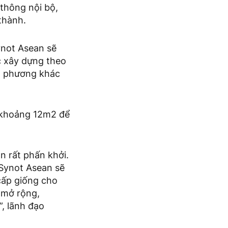
thông nội bộ,
thành.
ynot Asean sẽ
c xây dựng theo
a phương khác
g khoảng 12m2 để
n rất phấn khởi.
 Synot Asean sẽ
cấp giống cho
 mở rộng,
, lãnh đạo