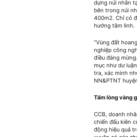
dựng núi nhân t
bên trong núi nh
400m2. Chỉ có đi
hướng tâm linh.
“Vùng đất hoang
nghiệp công nghệ
điều đáng mừng.
mục như dư luận
tra, xác minh n
NN&PTNT huyện
Tấm lòng vàng g
CCB, doanh nhân
chiến đấu kiên c
động hiệu quả t