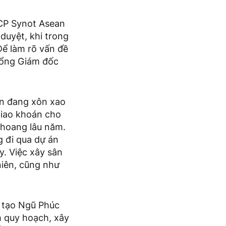
 CP Synot Asean
duyệt, khi trong
Để làm rõ vấn đề
Tổng Giám đốc
uận đang xôn xao
giao khoán cho
 hoang lâu năm.
g đi qua dự án
y. Việc xây sân
niên, cũng như
n tạo Ngũ Phúc
h quy hoạch, xây