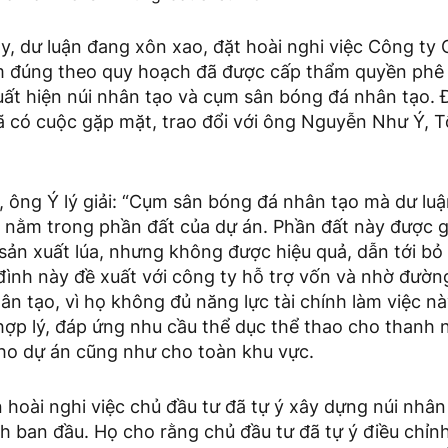
y, dư luận đang xôn xao, đặt hoài nghi việc Công ty
m đúng theo quy hoạch đã được cấp thẩm quyền phê 
uất hiện núi nhân tạo và cụm sân bóng đá nhân tạo. 
đã có cuộc gặp mặt, trao đổi với ông Nguyễn Như Ý, 
c, ông Ý lý giải: “Cụm sân bóng đá nhân tạo mà dư l
 nằm trong phần đất của dự án. Phần đất này được 
sản xuất lúa, nhưng không được hiệu quả, dẫn tới bỏ
đình này đề xuất với công ty hỗ trợ vốn và nhờ đườn
n tạo, vì họ không đủ năng lực tài chính làm việc nà
hợp lý, đáp ứng nhu cầu thể dục thể thao cho thanh 
ho dự án cũng như cho toàn khu vực.
n hoài nghi việc chủ đầu tư đã tự ý xây dựng núi nhâ
ch ban đầu. Họ cho rằng chủ đầu tư đã tự ý điều chỉn