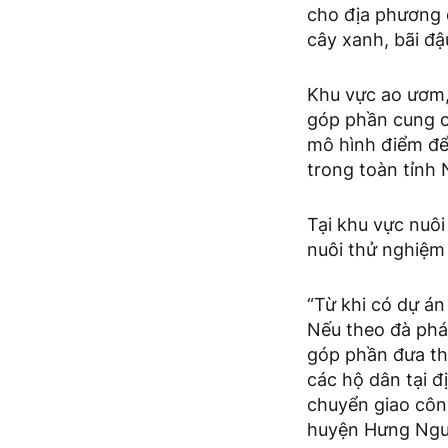
cho địa phương 
cây xanh, bãi đậ
Khu vực ao ươm,
góp phần cung c
mô hình điểm để
trong toàn tỉnh 
Tại khu vực nuô
nuôi thử nghiệm 
“Từ khi có dự á
Nếu theo đà phá
góp phần đưa th
các hộ dân tại 
chuyển giao côn
huyện Hưng Nguy