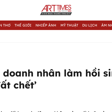
N THƠ
THẾ GIỚI
NHIẾP ẢNH
MỸ THUẬT
DU LỊCH
ÂM N
 doanh nhân làm hồi s
ất chết’