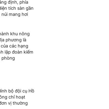
ng định, phía
iện tích sàn gần
p núi mang hơi
thành khu nông
địa phương là
 của các hạng
nh lập đoàn kiểm
g phòng
ính bộ đội cụ Hồ
ông chỉ hoạt
đơn vị thường