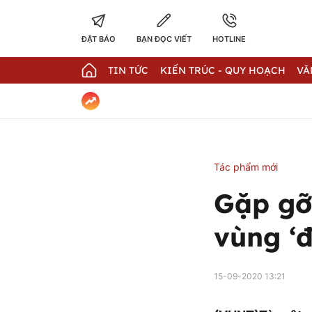
ĐẶT BÁO
BẠN ĐỌC VIẾT
HOTLINE
TIN TỨC
KIẾN TRÚC - QUY HOẠCH
VĂ
Tác phẩm mới
Gặp gỡ
vùng ‘đ
15-09-2020 13:21