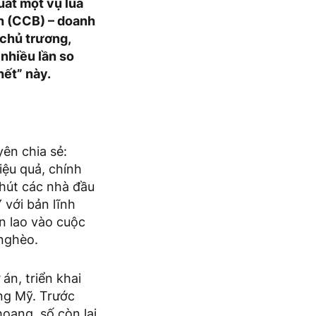
uất một vụ lúa
h (CCB) – doanh
chủ trương,
 nhiều lần so
hết” này.
n chia sẻ:
ệu quả, chính
 hút các nhà đầu
với bản lĩnh
n lao vào cuộc
 nghèo.
án, triển khai
ưng Mỹ. Trước
oang, số còn lại