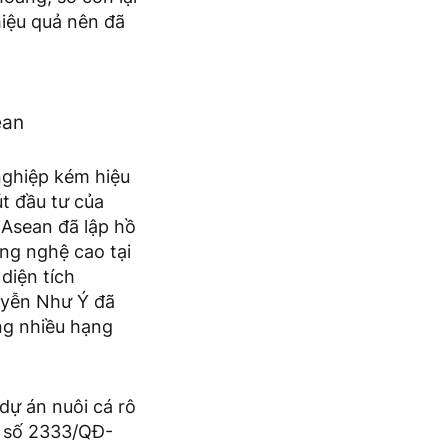
iệu quả nên đã
ean
nghiệp kém hiệu
t đầu tư của
Asean đã lập hồ
ông nghệ cao tại
diện tích
uyễn Như Ý đã
ng nhiều hạng
dự án nuôi cá rô
h số 2333/QĐ-