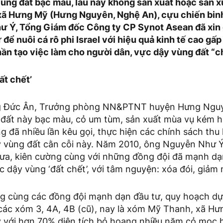
ng đất bạc màu, lâu nay không sản xuất hoặc sản x
xã Hưng Mỹ (Hưng Nguyên, Nghệ An), cựu chiến bin
 Ý, Tổng Giám đốc Công ty CP Synot Asean đã xin 
để nuôi cá rô phi Israel với hiệu quả kinh tế cao gấp
hần tạo việc làm cho người dân, vực dậy vùng đất “c
ất chết’
 Đức Ân, Trưởng phòng NN&PTNT huyện Hưng Nguyê
 đất này bạc màu, cỏ um tùm, sản xuất mùa vụ kém hi
 đã nhiều lần kêu gọi, thực hiện các chính sách thu
 vùng đất cằn cỗi này. Năm 2010, ông Nguyễn Như Ý 
xưa, kiên cường cùng với những đồng đội đã mạnh dạ
ực dậy vùng ‘đất chết’, với tâm nguyện: xóa đói, giảm
ng cùng các đồng đội mạnh dạn đầu tư, quy hoạch dự 
 các xóm 3, 4A, 4B (cũ), nay là xóm Mỹ Thanh, xã H
y với hơn 70% diện tích bỏ hoang nhiều năm cỏ mọc h