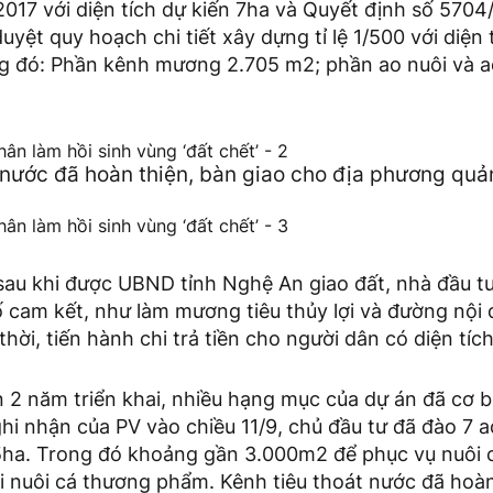
017 với diện tích dự kiến 7ha và Quyết định số 57
uyệt quy hoạch chi tiết xây dựng tỉ lệ 1/500 với diện
g đó: Phần kênh mương 2.705 m2; phần ao nuôi và ao 
 nước đã hoàn thiện, bàn giao cho địa phương quả
sau khi được UBND tỉnh Nghệ An giao đất, nhà đầu tư
 cam kết, như làm mương tiêu thủy lợi và đường nội 
ời, tiến hành chi trả tiền cho người dân có diện tích 
 2 năm triển khai, nhiều hạng mục của dự án đã cơ b
hi nhận của PV vào chiều 11/9, chủ đầu tư đã đào 7 ao
,5ha. Trong đó khoảng gần 3.000m2 để phục vụ nuôi c
i nuôi cá thương phẩm. Kênh tiêu thoát nước đã hoàn