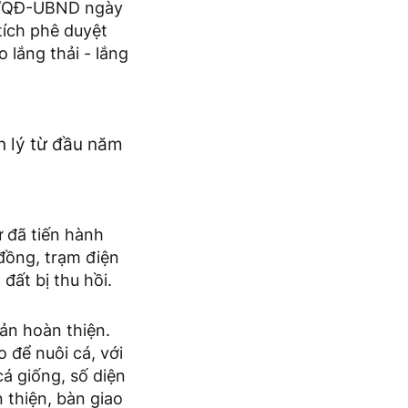
04/QĐ-UBND ngày
 tích phê duyệt
lắng thải - lắng
n lý từ đầu năm
 đã tiến hành
đồng, trạm điện
đất bị thu hồi.
ản hoàn thiện.
 để nuôi cá, với
á giống, số diện
 thiện, bàn giao