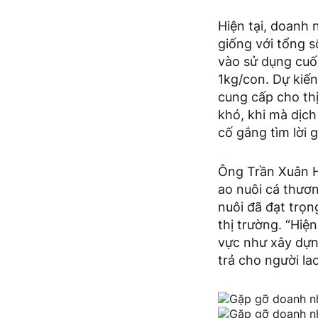
Hiện tại, doanh 
giống với tổng s
vào sử dụng cuố
1kg/con. Dự kiế
cung cấp cho thị
khó, khi mà dịc
cố gắng tìm lời 
Ông Trần Xuân H
ao nuôi cá thươ
nuôi đã đạt trọn
thị trường. “Hiệ
vực như xây dựng
trả cho người la