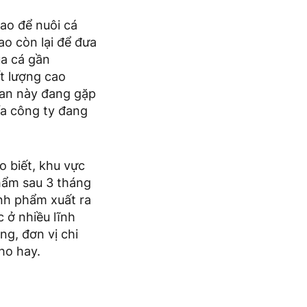
ao để nuôi cá
ao còn lại để đưa
ủa cá gần
t lượng cao
gian này đang gặp
ía công ty đang
 biết, khu vực
hẩm sau 3 tháng
ành phẩm xuất ra
 ở nhiều lĩnh
ng, đơn vị chi
cho hay.