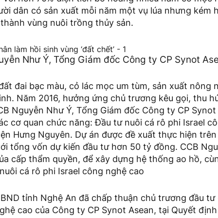
ười dân có sản xuất mỗi năm một vụ lúa nhưng kém h
thành vùng nuôi trồng thủy sản.
yễn Như Ý, Tổng Giám đốc Công ty CP Synot As
đất đai bạc màu, cỏ lác mọc um tùm, sản xuất nông 
inh. Năm 2016, hưởng ứng chủ trương kêu gọi, thu hú
CB Nguyễn Như Ý, Tổng Giám đốc Công ty CP Synot 
ác cơ quan chức năng: Đầu tư nuôi cá rô phi Israel c
ện Hưng Nguyên. Dự án được đề xuất thực hiện trên 
với tổng vốn dự kiến đầu tư hơn 50 tỷ đồng. CCB Ng
của cấp thẩm quyền, để xây dựng hệ thống ao hồ, cù
uôi cá rô phi Israel công nghệ cao
BND tỉnh Nghệ An đã chấp thuận chủ trương đầu tư 
 nghệ cao của Công ty CP Synot Asean, tại Quyết địn