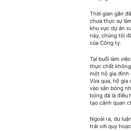
Thời gian gần đâ
chưa thực sự là
khu vực dự án x
này, chúng tôi 
của Công ty.
Tại buổi làm việ
thực chất không
một hộ gia đình 
Vừa qua, hộ gia 
vào sân bóng nhâ
bóng đá là điều 
tạo cảnh quan c
Ngoài ra, dư luậ
trái với quy hoạ