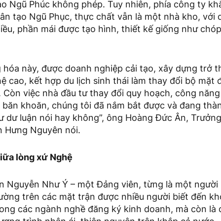
ạo Ngũ Phúc không phép. Tuy nhiên, phía công ty khẳ
ân tạo Ngũ Phục, thực chất vẫn là một nhà kho, với d
ều, phần mái được tạo hình, thiết kế giống như chó
 hóa này, được doanh nghiệp cải tạo, xây dựng trở 
 cao, kết hợp du lịch sinh thái làm thay đổi bộ mặt 
 Còn việc nhà đầu tư thay đổi quy hoạch, công năng
 băn khoăn, chúng tôi đã nắm bắt được và đang thà
hư dư luận nói hay không”, ông Hoàng Đức Ân, Trưởn
 Hưng Nguyên nói.
iữa lòng xứ Nghệ
 Nguyễn Như Ý – một Đảng viên, từng là một người l
ường trên các mặt trận được nhiều người biết đến kh
rong các ngành nghề đăng ký kinh doanh, mà còn là 