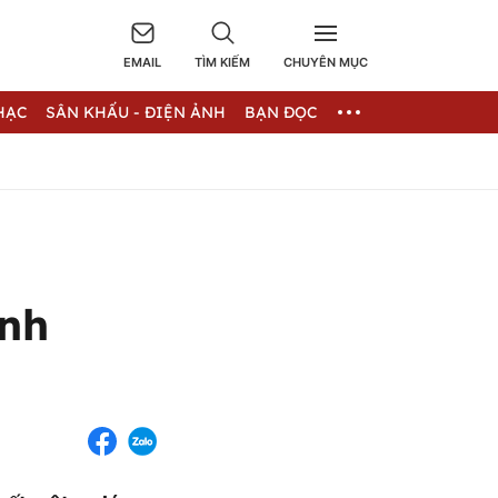
EMAIL
TÌM KIẾM
CHUYÊN MỤC
HẠC
SÂN KHẤU - ĐIỆN ẢNH
BẠN ĐỌC
inh