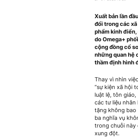
Xuất bản lần đầu
đổi trong các x
phẩm kinh điển,
do Omega+ phối 
cộng đồng cổ sơ,
những quan hệ c
thầm định hình 
Thay vì nhìn việ
“sự kiện xã hội t
luật lệ, tôn giá
các tư liệu nhân
tặng không bao g
ba nghĩa vụ khôn
trong chuỗi này 
xung đột.