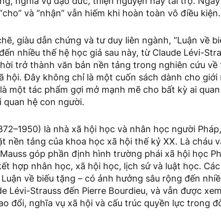
ng, nghĩa vụ đạo đức, thiện nguyện hay tài trợ. Ngay
, “cho” và “nhận” vẫn hiếm khi hoàn toàn vô điều kiện.
t chẽ, giàu dẫn chứng và tư duy liên ngành, “Luận về b
ến nhiều thế hệ học giả sau này, từ Claude Lévi-Stra
hời trở thành văn bản nền tảng trong nghiên cứu về 
xã hội. Đây không chỉ là một cuốn sách dành cho giớ
 là một tác phẩm gợi mở mạnh mẽ cho bất kỳ ai qua
i quan hệ con người.
872–1950) là nhà xã hội học và nhân học người Pháp
 nền tảng của khoa học xã hội thế kỷ XX. Là cháu v
 Mauss góp phần định hình trường phái xã hội học Ph
kết hợp nhân học, xã hội học, lịch sử và luật học. Các
à Luận về biếu tặng – có ảnh hưởng sâu rộng đến nhiề
de Lévi-Strauss đến Pierre Bourdieu, và vẫn được xem
ao đổi, nghĩa vụ xã hội và cấu trúc quyền lực trong đ