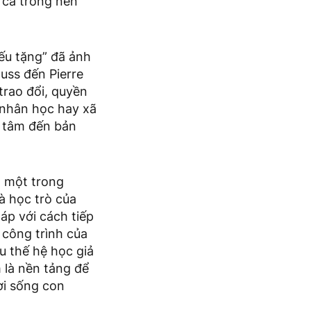
 cả trong nền
iếu tặng” đã ảnh
uss đến Pierre
trao đổi, quyền
i nhân học hay xã
n tâm đến bản
, một trong
à học trò của
áp với cách tiếp
 công trình của
u thế hệ học giả
 là nền tảng để
ời sống con