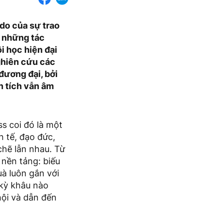
 do của sự trao
g những tác
i học hiện đại
ghiên cứu các
đương đại, bởi
n tích vẫn âm
s coi đó là một
nh tế, đạo đức,
chẽ lẫn nhau. Từ
 nền tảng: biếu
uà luôn gắn với
 kỳ khâu nào
hội và dẫn đến