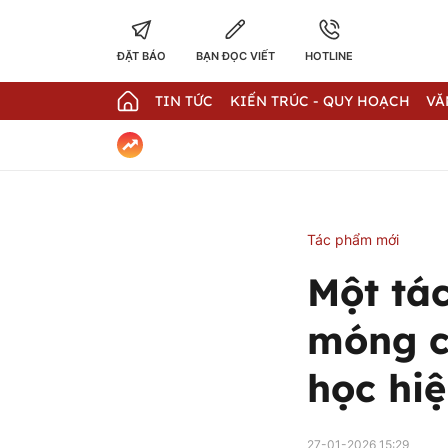
ĐẶT BÁO
BẠN ĐỌC VIẾT
HOTLINE
TIN TỨC
KIẾN TRÚC - QUY HOẠCH
VĂ
Tác phẩm mới
Một tá
móng c
học hiệ
27-01-2026 15:29