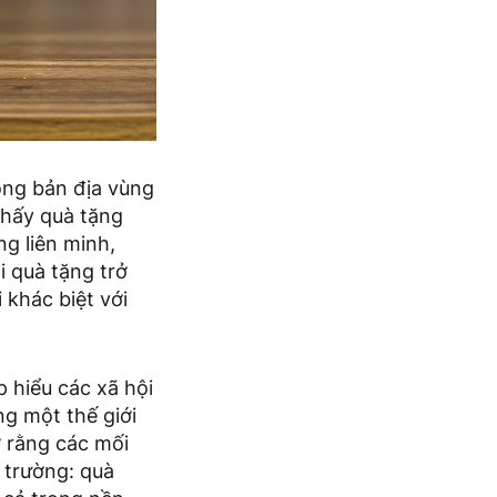
ồng bản địa vùng
thấy quà tặng
ng liên minh,
i quà tặng trở
 khác biệt với
p hiểu các xã hội
ng một thế giới
 rằng các mối
ị trường: quà