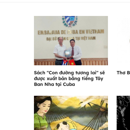
Sách "Con đường tương lai" sẽ
Thơ B
được xuất bản bằng tiếng Tây
Ban Nha tại Cuba