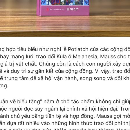
g hợp tiêu biểu như nghi lễ Potlatch của các cộng đ
hay mạng lưới trao đổi Kula ở Melanesia, Mauss cho 
iá trị vật chất. Chúng còn là cách con người xây dự
ế và duy trì sự gắn kết của cộng đồng. Vì vậy, trao đổ
 trung tâm để xã hội vận hành, song song và đôi khi
ờng.
“Luận về biếu tặng” nằm ở chỗ tác phẩm không chỉ giú
ộc người đọc suy ngẫm lại chính xã hội hiện đại. Tro
ành chủ yếu bằng tiền tệ và hợp đồng, Mauss gợi mở
ẫn dựa rất nhiều vào những hình thức trao đổi phi th