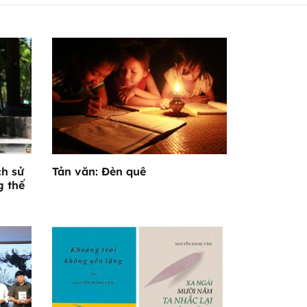
ch sử
Tản văn: Đèn quê
g thế