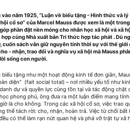
 vào năm 1925, “Luận về biếu tặng - Hình thức và lý
ã hội cổ sơ” của Marcel Mauss được xem là một tron
 góp phần đặt nền móng cho nhân học xã hội và xã hộ
hợp cùng Nhà xuất bản Tri thức hợp tác phát . Dù n
 cuốn sách vẫn giữ nguyên tính thời sự với thế giới 
ho - nhận, trao đổi và nghĩa vụ xã hội mà Mauss phâ
đời sống con người.
c biếu tặng như một hoạt động kinh tế đơn giản, Maus
oàn diện” (fait social total) – nơi nhiều yếu tố như ki
o, danh dự và quyền lực cùng tồn tại và tác động chặt 
 học phong phú, ông đưa ra một luận điểm mang tính
iờ là cho không. Trong các xã hội cổ sơ, việc trao q
g thể tách rời: cho, nhận, hoàn trả. Việc từ chối bất
đều có thể làm rạn nứt quan hệ và phá vỡ trật tự xã 