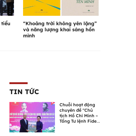
 tiểu
“Khoảng trời không yên lặng”
và năng lượng khai sáng hồn
mình
TIN TỨC
Chuỗi hoạt động
chuyên đề "Chủ
tịch Hồ Chí Minh –
Tổng Tư lệnh Fidel
Castro: Nghĩa tình
son sắt đặc biệt"