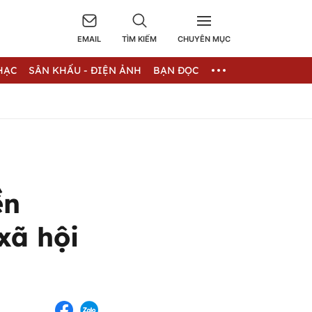
EMAIL
TÌM KIẾM
CHUYÊN MỤC
HẠC
SÂN KHẤU - ĐIỆN ẢNH
BẠN ĐỌC
ền
xã hội