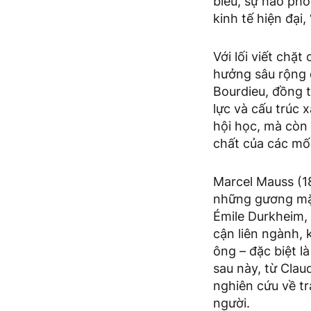
biếu, sự hào phó
kinh tế hiện đại
Với lối viết chặ
hưởng sâu rộng đ
Bourdieu, đồng t
lực và cấu trúc 
hội học, mà còn
chất của các mố
Marcel Mauss (1
những gương mặt
Émile Durkheim,
cận liên ngành, 
ông – đặc biệt l
sau này, từ Clau
nghiên cứu về tr
người.