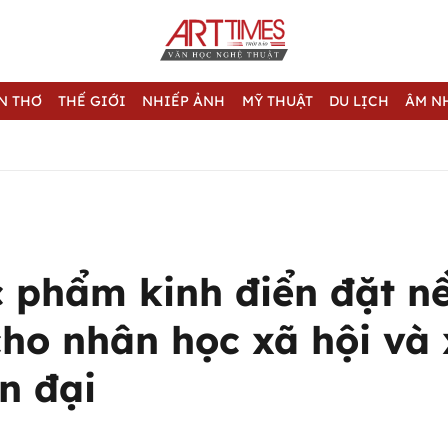
N THƠ
THẾ GIỚI
NHIẾP ẢNH
MỸ THUẬT
DU LỊCH
ÂM N
c phẩm kinh điển đặt n
ho nhân học xã hội và 
n đại