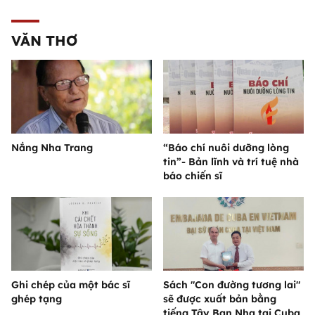
VĂN THƠ
Nắng Nha Trang
“Báo chí nuôi dưỡng lòng
tin”- Bản lĩnh và trí tuệ nhà
báo chiến sĩ
Ghi chép của một bác sĩ
Sách "Con đường tương lai"
ghép tạng
sẽ được xuất bản bằng
tiếng Tây Ban Nha tại Cuba