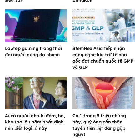
Laptop gaming trong thời
StemNex Asia tiếp nhận
đại người dùng đa nhiệm
công nghệ lưu trữ tế bào
gốc đạt chuẩn quốc tế GMP
và GLP
Ai có người nhà bị đàm, ho,
Có 1 trong 3 triệu chứng
khó thở lâu năm nhất định
này, quý ông cẩn thận
nên biết loại lá này
tuyến tiền liệt đang gặp
nguy!