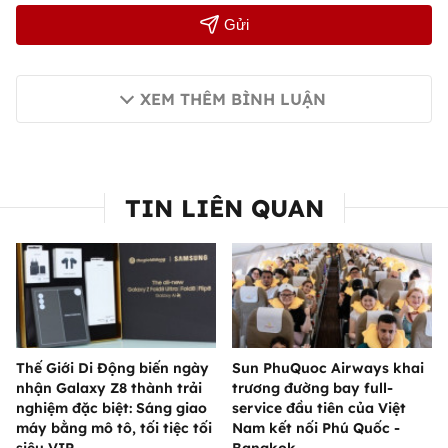
Gửi
XEM THÊM BÌNH LUẬN
TIN LIÊN QUAN
Thế Giới Di Động biến ngày
Sun PhuQuoc Airways khai
nhận Galaxy Z8 thành trải
trương đường bay full-
nghiệm đặc biệt: Sáng giao
service đầu tiên của Việt
máy bằng mô tô, tối tiệc tối
Nam kết nối Phú Quốc -
siêu VIP
Bangkok