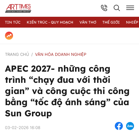
TIN TỨC
KIẾN TRÚC - QUY HOẠCH
VĂN THƠ
THẾ GIỚI
NHIẾP
TRANG CHỦ
VĂN HÓA DOANH NGHIỆP
APEC 2027- những công
trình “chạy đua với thời
gian” và công cuộc thi công
bằng “tốc độ ánh sáng” của
Sun Group
03-02-2026 16:08