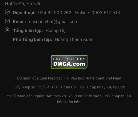
Nghĩa Đô, Hà Nội.
Điện thoại:
024 62 900 262 | Hotline: 0903 517 513
Email:
toasoan.vhnt@gmail.com
Tổng biên tập:
Hoàng Dự
Phó Tổng biên tập:
Hoàng Thanh Xuân
Cơ quan của Liên hiệp các Hội Văn học Nghệ thuật Việt Nam
Giấy phép số 173/GP-BTTTT của Bộ TT&TT cấp ngày 24/4/2020
* Chỉ được dẫn nguồn "Arttimes.vn" khi được Thời báo VHNT chấp thuận
bằng văn bản.