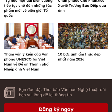
"Tự hào một dải biên cương"
Chân phước Cha Phanxicô
tiếp tục chờ đón những tác
Xaviê Trương Bửu Diệp qua
phẩm mới về biên giới Tổ
ảnh
quốc
Tham vấn ý kiến của Văn
10 bức ảnh ẩm thực đẹp
phòng UNESCO tại Việt
nhất năm 2026
Nam về Đề án Thành phố
Nhiếp ảnh Việt Nam
Bạn đọc đặt Thời báo Văn học Nghệ thuật dài
hạn vui lòng để lại thông tin
Đăng ký ngay