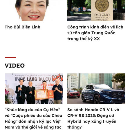
Thơ Bùi Biên Linh
Công trình kinh điển về lịch
sử tôn giáo Trung Quốc
trong thế kỷ XX
VIDEO
"Khúc lãng du của Cụ Mén"
So sánh Honda CR-V L và
và "Cuộc phiêu du của Chép
CR-V RS 2025: Động cơ
Hồng" đón nhận kỷ lục Việt
Hybrid hay xăng truyền
Nam và thế giới về sáng tác
thống?