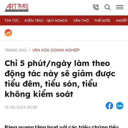
TIN TỨC
KIẾN TRÚC - QUY HOẠCH
VĂN THƠ
THẾ GIỚI
NHIẾP
TRANG CHỦ
VĂN HÓA DOANH NGHIỆP
Chỉ 5 phút/ngày làm theo
động tác này sẽ giảm được
tiểu đêm, tiểu són, tiểu
không kiểm soát
15-06-2024 00:00
Bàng quang tăng hoạt với các triệu chứng tiểu