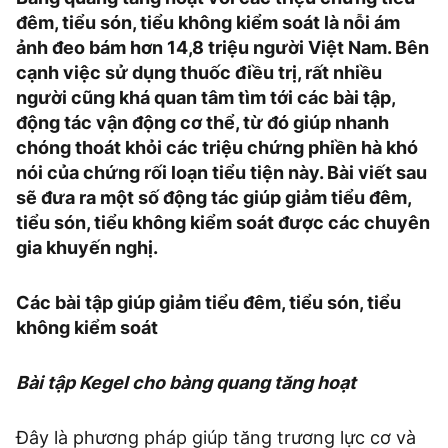
đêm, tiểu són, tiểu không kiểm soát là nỗi ám
ảnh đeo bám hơn 14,8 triệu người Việt Nam. Bên
cạnh việc sử dụng thuốc điều trị, rất nhiều
người cũng khá quan tâm tìm tới các bài tập,
động tác vận động cơ thể, từ đó giúp nhanh
chóng thoát khỏi các triệu chứng phiền hà khó
nói của chứng rối loạn tiểu tiện này. Bài viết sau
sẽ đưa ra một số động tác giúp giảm tiểu đêm,
tiểu són, tiểu không kiểm soát được các chuyên
gia khuyến nghị.
Các bài tập giúp giảm tiểu đêm, tiểu són, tiểu
không kiểm soát
Bài tập Kegel cho bàng quang tăng hoạt
Đây là phương pháp giúp tăng trương lực cơ và