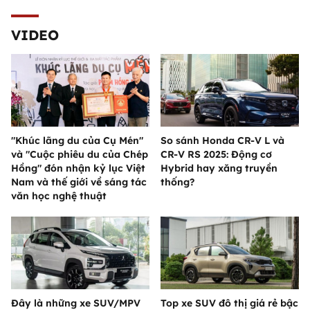
VIDEO
"Khúc lãng du của Cụ Mén"
So sánh Honda CR-V L và
và "Cuộc phiêu du của Chép
CR-V RS 2025: Động cơ
Hồng" đón nhận kỷ lục Việt
Hybrid hay xăng truyền
Nam và thế giới về sáng tác
thống?
văn học nghệ thuật
Đây là những xe SUV/MPV
Top xe SUV đô thị giá rẻ bậc