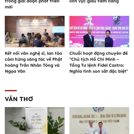
trong giai đoạn phát triển
lĩnh vực giàu tiềm năng
mới
Kết nối văn nghệ sĩ, lan tỏa
Chuỗi hoạt động chuyên đề
cảm hứng sáng tác về Phật
"Chủ tịch Hồ Chí Minh –
hoàng Trần Nhân Tông và
Tổng Tư lệnh Fidel Castro:
Ngọa Vân
Nghĩa tình son sắt đặc biệt"
VĂN THƠ