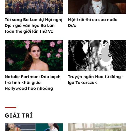
Tôi sang Ba Lan dự Hội nghị
Mặt trời thi ca của nước
Dịch giả văn học Ba Lan
Đức
toàn thế giới lần thứ VI
Natalie Portman: Đóa bạch
Truyện ngắn Hoa tử đằng -
trà tinh khôi giữa
lga Tokarczuk
Hollywood hào nhoáng
GIẢI TRÍ