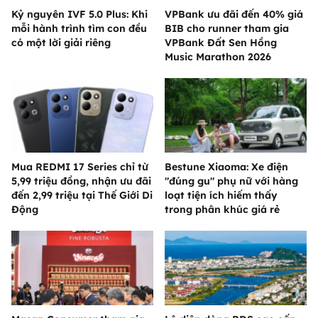
Kỷ nguyên IVF 5.0 Plus: Khi
VPBank ưu đãi đến 40% giá
mỗi hành trình tìm con đều
BIB cho runner tham gia
có một lời giải riêng
VPBank Đất Sen Hồng
Music Marathon 2026
Mua REDMI 17 Series chỉ từ
Bestune Xiaoma: Xe điện
5,99 triệu đồng, nhận ưu đãi
"đúng gu" phụ nữ với hàng
đến 2,99 triệu tại Thế Giới Di
loạt tiện ích hiếm thấy
Động
trong phân khúc giá rẻ