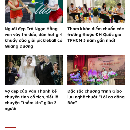
Người đẹp Trà Ngọc Hằng
Tham khảo điểm chuẩn các
vén váy thi đấu, dàn hot girl
trường thuộc ĐH Quốc gia
khuấy đảo giải pickleball có
TPHCM 3 năm gần nhất
Quang Dương
Vợ đẹp của Văn Thanh kể
Đặc sắc chương trình Giao
chuyện tình cổ tích, tiết lộ
lưu nghệ thuật “Lời ca dâng
chuyện "thầm kín" giữa 2
Bác”
người