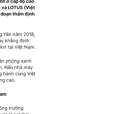
anh ở cấp độ cao
) và LOTUS (Việt
i đoạn thẩm định
ng Yên năm 2018,
ày khẳng định
kin tại Việt Nam.
 văn phòng xanh
am. Nếu nhà máy
ng hành cùng Việt
ng cao.
Nam
Công trường