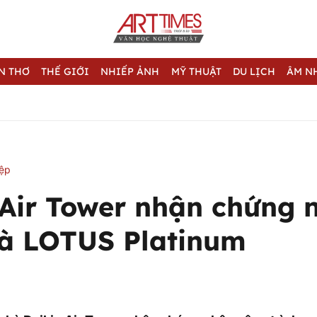
N THƠ
THẾ GIỚI
NHIẾP ẢNH
MỸ THUẬT
DU LỊCH
ÂM N
iệp
 Air Tower nhận chứng 
à LOTUS Platinum