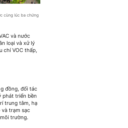
ợc cùng lúc ba chứng
HVAC và nước
n loại và xử lý
êu chí VOC thấp,
g đồng, đối tác
ý phát triển bền
rí trung tâm, hạ
e và trạm sạc
 môi trường.