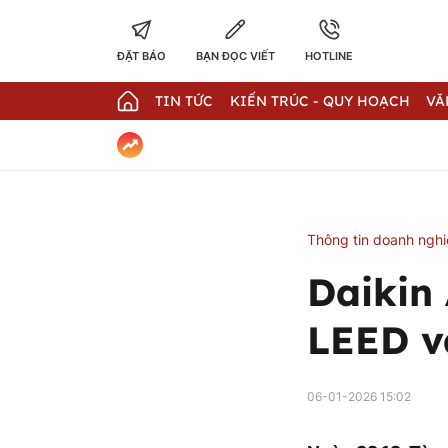
ĐẶT BÁO
BẠN ĐỌC VIẾT
HOTLINE
TIN TỨC
KIẾN TRÚC - QUY HOẠCH
VĂ
Thông tin doanh ngh
Daikin
LEED v
06-01-2026 15:02