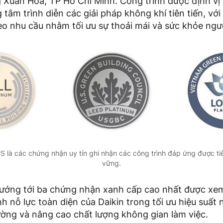
Xuân Hòa, TP Hồ Chí Minh. Công trình được định vị 
g tâm trình diễn các giải pháp không khí tiên tiến, vớ
eo nhu cầu nhằm tối ưu sự thoải mái và sức khỏe ngư
 là các chứng nhận uy tín ghi nhận các công trình đáp ứng được ti
vững.
hướng tới ba chứng nhận xanh cấp cao nhất được xem 
h nỗ lực toàn diện của Daikin trong tối ưu hiệu suất
ường và nâng cao chất lượng không gian làm việc.