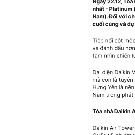
Ngày 22.12, Tòa
nhất - Platinum 
Nam). Đối với c
cuối cùng và dự
Tiếp nối cột mố
và đánh dấu hơn
tầm nhìn chiến l
Đại diện Daikin 
mà còn là tuyên
Hưng Yên là nền 
Nam trong phát t
Tòa nhà Daikin A
Daikin Air Tower