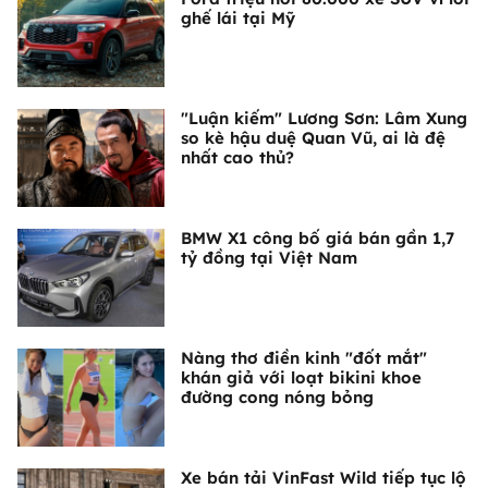
ghế lái tại Mỹ
"Luận kiếm" Lương Sơn: Lâm Xung
so kè hậu duệ Quan Vũ, ai là đệ
nhất cao thủ?
BMW X1 công bố giá bán gần 1,7
tỷ đồng tại Việt Nam
Nàng thơ điền kinh "đốt mắt"
khán giả với loạt bikini khoe
đường cong nóng bỏng
Xe bán tải VinFast Wild tiếp tục lộ