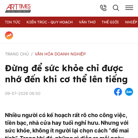
TIN TỨC
KIẾN TRÚC - QUY HOẠCH
VĂN THƠ
THẾ GIỚI
NHIẾP
TRANG CHỦ
VĂN HÓA DOANH NGHIỆP
Đừng để sức khỏe chỉ được
nhớ đến khi cơ thể lên tiếng
09-07-2026 06:50
Nhiều người có kế hoạch rất rõ cho công việc,
tiền bạc, nhà cửa hay tuổi nghỉ hưu. Nhưng với
sức khỏe, không ít người lại chọn cách “để mai