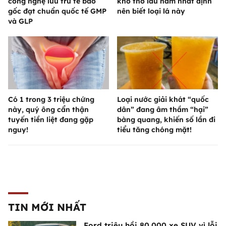
công nghệ lưu trữ tế bào
khó thở lâu năm nhất định
gốc đạt chuẩn quốc tế GMP
nên biết loại lá này
và GLP
Có 1 trong 3 triệu chứng
Loại nước giải khát “quốc
này, quý ông cẩn thận
dân” đang âm thầm “hại”
tuyến tiền liệt đang gặp
bàng quang, khiến số lần đi
nguy!
tiểu tăng chóng mặt!
TIN MỚI NHẤT
Ford triệu hồi 80.000 xe SUV vì lỗi