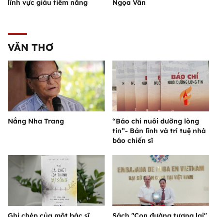
lĩnh vực giàu tiềm năng
Ngọa Vân
VĂN THƠ
Nắng Nha Trang
“Báo chí nuôi dưỡng lòng
tin”- Bản lĩnh và trí tuệ nhà
báo chiến sĩ
Ghi chép của một bác sĩ
Sách "Con đường tương lai"