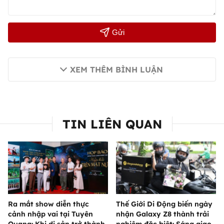
Gửi
XEM THÊM BÌNH LUẬN
TIN LIÊN QUAN
Ra mắt show diễn thực
Thế Giới Di Động biến ngày
cảnh nhập vai tại Tuyên
nhận Galaxy Z8 thành trải
Quang: Khi di sản trở thành
nghiệm đặc biệt: Sáng giao