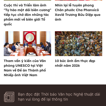
Cuộc thi và Triển lãm ảnh
Nhìn lại lễ tuyên phong
"Tự hào một dải biên cương"
Chân phước Cha Phanxicô
tiếp tục chờ đón những tác
Xaviê Trương Bửu Diệp qua
phẩm mới về biên giới Tổ
ảnh
quốc
Tham vấn ý kiến của Văn
10 bức ảnh ẩm thực đẹp
phòng UNESCO tại Việt
nhất năm 2026
Nam về Đề án Thành phố
Nhiếp ảnh Việt Nam
Bạn đọc đặt Thời báo Văn học Nghệ thuật dài
hạn vui lòng để lại thông tin