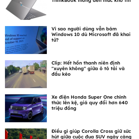
ThinkBook mỏng đến mức khó tin
Vì sao người dùng vẫn bám
Windows 10 dù Microsoft đã khai
tử?
Clip: Hết hồn thanh niên định
"xuyên không" giữa ô tô tải và
đầu kéo
Xe điện Honda Super One chính
thức lên kệ, giá quy đổi hơn 640
triệu đồng
Điều gì giúp Corolla Cross giữ sức
hút giữa cuộc đua SUV ngày càng