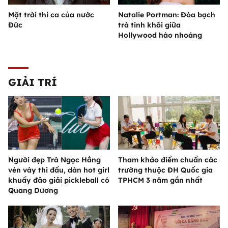
Mặt trời thi ca của nước
Natalie Portman: Đóa bạch
Đức
trà tinh khôi giữa
Hollywood hào nhoáng
GIẢI TRÍ
Người đẹp Trà Ngọc Hằng
Tham khảo điểm chuẩn các
vén váy thi đấu, dàn hot girl
trường thuộc ĐH Quốc gia
khuấy đảo giải pickleball có
TPHCM 3 năm gần nhất
Quang Dương