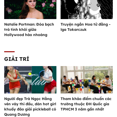
Natalie Portman: Đóa bạch
Truyện ngắn Hoa tử đằng -
trà tinh khôi giữa
lga Tokarczuk
Hollywood hào nhoáng
GIẢI TRÍ
Người đẹp Trà Ngọc Hằng
Tham khảo điểm chuẩn các
vén váy thi đấu, dàn hot girl
trường thuộc ĐH Quốc gia
khuấy đảo giải pickleball có
TPHCM 3 năm gần nhất
Quang Dương