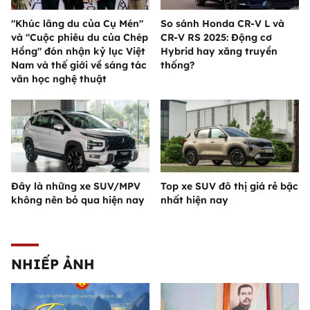
"Khúc lãng du của Cụ Mén"
So sánh Honda CR-V L và
và "Cuộc phiêu du của Chép
CR-V RS 2025: Động cơ
Hồng" đón nhận kỷ lục Việt
Hybrid hay xăng truyền
Nam và thế giới về sáng tác
thống?
văn học nghệ thuật
Đây là những xe SUV/MPV
Top xe SUV đô thị giá rẻ bậc
không nên bỏ qua hiện nay
nhất hiện nay
NHIẾP ẢNH