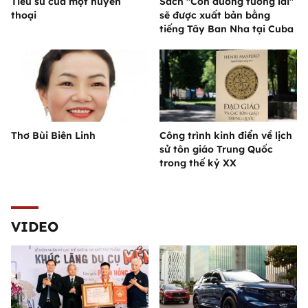
Tiểu sử của một huyền
Sách "Con đường tương lai"
thoại
sẽ được xuất bản bằng
tiếng Tây Ban Nha tại Cuba
Thơ Bùi Biên Linh
Công trình kinh điển về lịch
sử tôn giáo Trung Quốc
trong thế kỷ XX
VIDEO