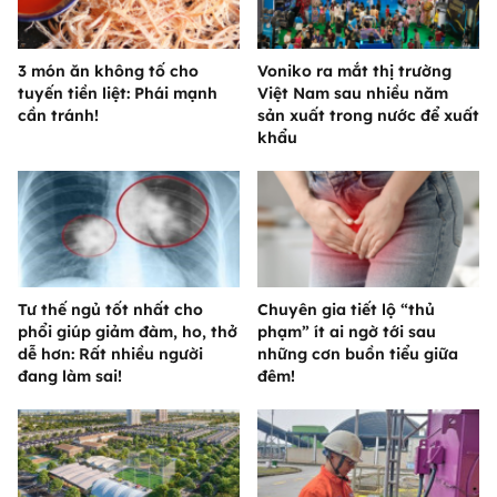
3 món ăn không tố cho
Voniko ra mắt thị trường
tuyến tiền liệt: Phái mạnh
Việt Nam sau nhiều năm
cần tránh!
sản xuất trong nước để xuất
khẩu
Tư thế ngủ tốt nhất cho
Chuyên gia tiết lộ “thủ
phổi giúp giảm đàm, ho, thở
phạm” ít ai ngờ tới sau
dễ hơn: Rất nhiều người
những cơn buồn tiểu giữa
đang làm sai!
đêm!