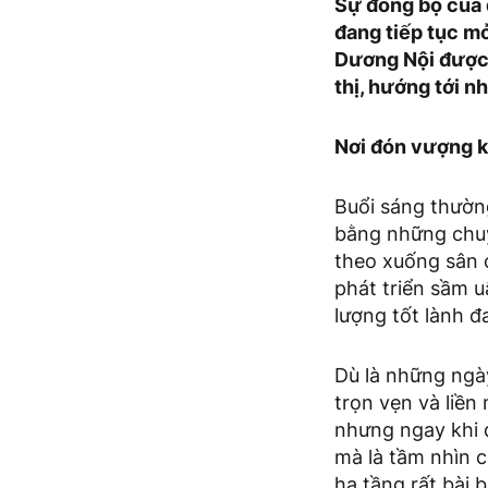
Sự đồng bộ của 
đang tiếp tục mở
Dương Nội được 
thị, hướng tới 
Nơi đón vượng kh
Buổi sáng thườn
bằng những chuy
theo xuống sân 
phát triển sầm u
lượng tốt lành đ
Dù là những ngà
trọn vẹn và liền
nhưng ngay khi 
mà là tầm nhìn 
hạ tầng rất bài 