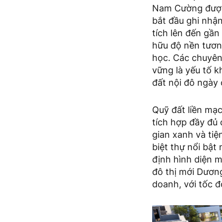
Nam Cường được t
bắt đầu ghi nhậ
tích lên đến gần
hữu độ nền tươn
học. Các chuyên 
vững là yếu tố k
đất nội đô ngày
Quỹ đất liền mạc
tích hợp đầy đủ 
gian xanh và ti
biệt thự nổi bật
định hình diện m
đô thị mới Dươn
doanh, với tốc đ