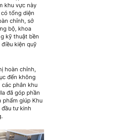
ểm khu vực này
 có tổng diện
oàn chỉnh, sở
ồng bộ, khoa
ng kỹ thuật bền
 điều kiện quỹ
hị hoàn chỉnh,
dục đến không
, các phân khu
lla đã góp phần
ản phẩm giúp Khu
 đầu tư kinh
g.