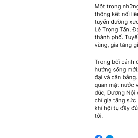
Một trong những 
thông kết nối li
tuyến đường xươ
Lê Trọng Tấn, Đ
thành phố. Tuyế
vùng, gia tăng gi
Trong bối cảnh 
hướng sống mới: 
đại và cân bằng.
quan mặt nước v
đúc, Dương Nội d
chỉ gia tăng sứ
khí hội tụ đầy đ
tới.