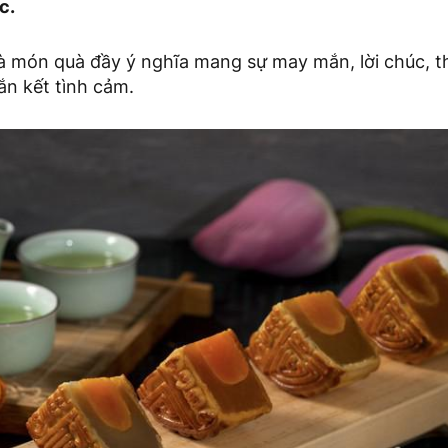
c.
là món quà đầy ý nghĩa mang sự may mắn, lời chúc, t
gắn kết tình cảm.