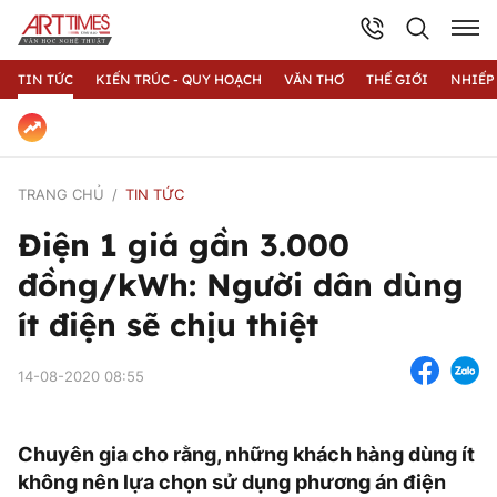
TIN TỨC
KIẾN TRÚC - QUY HOẠCH
VĂN THƠ
THẾ GIỚI
NHIẾP
TRANG CHỦ
TIN TỨC
Điện 1 giá gần 3.000
đồng/kWh: Người dân dùng
ít điện sẽ chịu thiệt
14-08-2020 08:55
Chuyên gia cho rằng, những khách hàng dùng ít
không nên lựa chọn sử dụng phương án điện