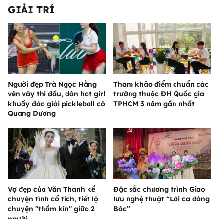
GIẢI TRÍ
Người đẹp Trà Ngọc Hằng
Tham khảo điểm chuẩn các
vén váy thi đấu, dàn hot girl
trường thuộc ĐH Quốc gia
khuấy đảo giải pickleball có
TPHCM 3 năm gần nhất
Quang Dương
Vợ đẹp của Văn Thanh kể
Đặc sắc chương trình Giao
chuyện tình cổ tích, tiết lộ
lưu nghệ thuật “Lời ca dâng
chuyện "thầm kín" giữa 2
Bác”
người