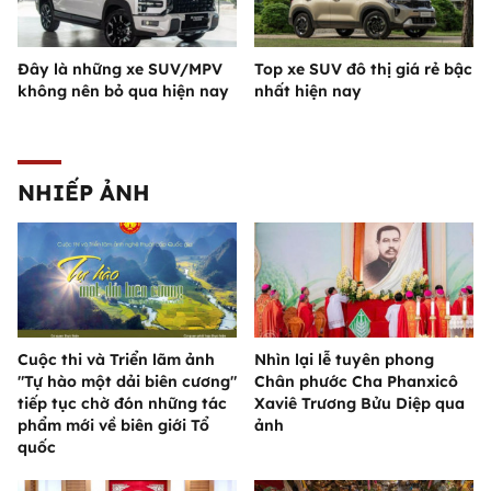
Đây là những xe SUV/MPV
Top xe SUV đô thị giá rẻ bậc
không nên bỏ qua hiện nay
nhất hiện nay
NHIẾP ẢNH
Cuộc thi và Triển lãm ảnh
Nhìn lại lễ tuyên phong
"Tự hào một dải biên cương"
Chân phước Cha Phanxicô
tiếp tục chờ đón những tác
Xaviê Trương Bửu Diệp qua
phẩm mới về biên giới Tổ
ảnh
quốc