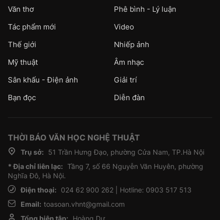
Văn thơ
Phê bình - Lý luận
Tác phẩm mới
Video
Thế giới
Nhiếp ảnh
Mỹ thuật
Âm nhạc
Sân khấu - Điện ảnh
Giải trí
Bạn đọc
Diễn đàn
THỜI BÁO VĂN HỌC NGHỆ THUẬT
Trụ sở:
51 Trần Hưng Đạo, phường Cửa Nam, TP.Hà Nội
* Địa chỉ liên lạc:
Tầng 7, số 66 Nguyễn Văn Huyên, phường
Nghĩa Đô, Hà Nội.
Điện thoại:
024 62 900 262 | Hotline: 0903 517 513
Email:
toasoan.vhnt@gmail.com
Tổng biên tập:
Hoàng Dự