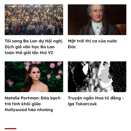
Tôi sang Ba Lan dự Hội nghị
Mặt trời thi ca của nước
Dịch giả văn học Ba Lan
Đức
toàn thế giới lần thứ VI
Natalie Portman: Đóa bạch
Truyện ngắn Hoa tử đằng -
trà tinh khôi giữa
lga Tokarczuk
Hollywood hào nhoáng