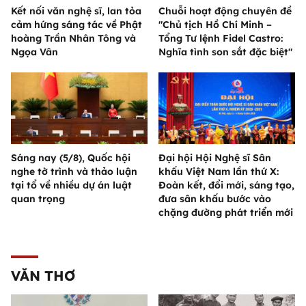
Kết nối văn nghệ sĩ, lan tỏa
Chuỗi hoạt động chuyên đề
cảm hứng sáng tác về Phật
"Chủ tịch Hồ Chí Minh –
hoàng Trần Nhân Tông và
Tổng Tư lệnh Fidel Castro:
Ngọa Vân
Nghĩa tình son sắt đặc biệt"
Sáng nay (5/8), Quốc hội
Đại hội Hội Nghệ sĩ Sân
nghe tờ trình và thảo luận
khấu Việt Nam lần thứ X:
tại tổ về nhiều dự án luật
Đoàn kết, đổi mới, sáng tạo,
quan trọng
đưa sân khấu bước vào
chặng đường phát triển mới
VĂN THƠ