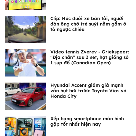
Clip: Húc đuôi xe bán tải, người
đàn ông chở trẻ suýt nằm gầm ô
tô ngược chiều
Video tennis Zverev - Griekspoor:
"Địa chấn" sau 3 set, hạt giống số
1 sụp đổ (Canadian Open)
Hyundai Accent giảm giá mạnh
vẫn hụt hơi trước Toyota Vios và
Honda City
Xếp hạng smartphone màn hình
gập tốt nhất hiện nay