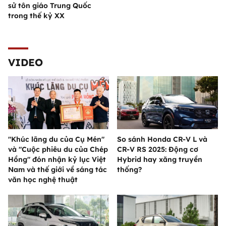
sử tôn giáo Trung Quốc
trong thế kỷ XX
VIDEO
"Khúc lãng du của Cụ Mén"
So sánh Honda CR-V L và
và "Cuộc phiêu du của Chép
CR-V RS 2025: Động cơ
Hồng" đón nhận kỷ lục Việt
Hybrid hay xăng truyền
Nam và thế giới về sáng tác
thống?
văn học nghệ thuật