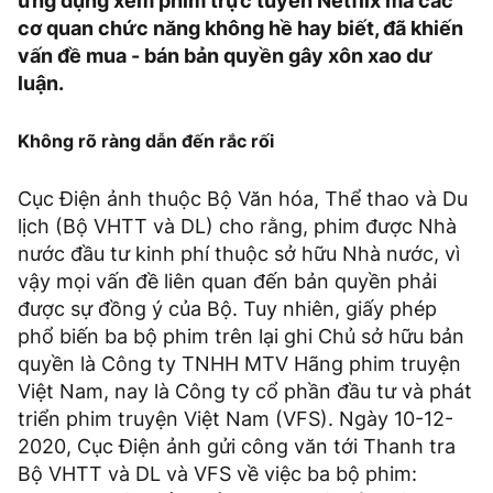
ứng dụng xem phim trực tuyến Netflix mà các
cơ quan chức năng không hề hay biết, đã khiến
vấn đề mua - bán bản quyền gây xôn xao dư
luận.
Không rõ ràng dẫn đến rắc rối
Cục Ðiện ảnh thuộc Bộ Văn hóa, Thể thao và Du
lịch (Bộ VHTT và DL) cho rằng, phim được Nhà
nước đầu tư kinh phí thuộc sở hữu Nhà nước, vì
vậy mọi vấn đề liên quan đến bản quyền phải
được sự đồng ý của Bộ. Tuy nhiên, giấy phép
phổ biến ba bộ phim trên lại ghi Chủ sở hữu bản
quyền là Công ty TNHH MTV Hãng phim truyện
Việt Nam, nay là Công ty cổ phần đầu tư và phát
triển phim truyện Việt Nam (VFS). Ngày 10-12-
2020, Cục Ðiện ảnh gửi công văn tới Thanh tra
Bộ VHTT và DL và VFS về việc ba bộ phim: