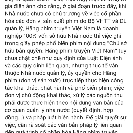
gia điện ảnh cho rằng, ở giai đoạn trước đây, khi
Nhà nước chưa có chủ trương về việc cổ phần
hóa các đơn vị sản xuất phim do Bộ VHTT và DL
quản lý, Hãng phim truyện Việt Nam là doanh
nghiệp 100% vốn sở hữu Nhà nước thì việc ghi
trong giấy phép phổ biến phim nội dung "Chủ sở
hữu bản quyền: Hãng phim truyện Việt Nam" tuy
chưa chặt chẽ như quy định của Luật Ðiện ảnh
và các quy định liên quan, nhưng thực tế vẫn
thuộc Nhà nước quản lý, ủy quyền cho Hãng
phim (đơn vị sản xuất) trực tiếp thực hiện công
tác khai thác, phát hành và phổ biến phim; việc
đơn vị chủ động khai thác, xử lý các nguồn thu
phải được thực hiện theo nội dung văn bản của
cơ quan quản lý nhà nước (quyết định, hợp
đồng…) và pháp luật hiện hành. Ðể giải quyết sự
việc, cần rà soát các văn bản pháp lý liên quan
đến quá trình cổ phần hóa Hãng phim truyện