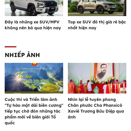
Đây là những xe SUV/MPV
Top xe SUV đô thị giá rẻ bậc
không nên bỏ qua hiện nay
nhất hiện nay
NHIẾP ẢNH
Cuộc thi và Triển lãm ảnh
Nhìn lại lễ tuyên phong
"Tự hào một dải biên cương"
Chân phước Cha Phanxicô
tiếp tục chờ đón những tác
Xaviê Trương Bửu Diệp qua
phẩm mới về biên giới Tổ
ảnh
quốc