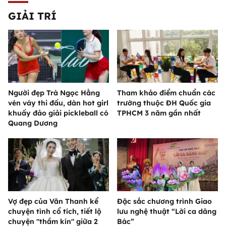
GIẢI TRÍ
Người đẹp Trà Ngọc Hằng
Tham khảo điểm chuẩn các
vén váy thi đấu, dàn hot girl
trường thuộc ĐH Quốc gia
khuấy đảo giải pickleball có
TPHCM 3 năm gần nhất
Quang Dương
Vợ đẹp của Văn Thanh kể
Đặc sắc chương trình Giao
chuyện tình cổ tích, tiết lộ
lưu nghệ thuật “Lời ca dâng
chuyện "thầm kín" giữa 2
Bác”