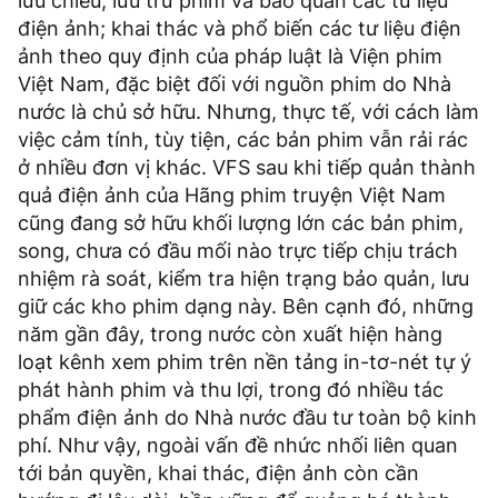
lưu chiểu, lưu trữ phim và bảo quản các tư liệu
điện ảnh; khai thác và phổ biến các tư liệu điện
ảnh theo quy định của pháp luật là Viện phim
Việt Nam, đặc biệt đối với nguồn phim do Nhà
nước là chủ sở hữu. Nhưng, thực tế, với cách làm
việc cảm tính, tùy tiện, các bản phim vẫn rải rác
ở nhiều đơn vị khác. VFS sau khi tiếp quản thành
quả điện ảnh của Hãng phim truyện Việt Nam
cũng đang sở hữu khối lượng lớn các bản phim,
song, chưa có đầu mối nào trực tiếp chịu trách
nhiệm rà soát, kiểm tra hiện trạng bảo quản, lưu
giữ các kho phim dạng này. Bên cạnh đó, những
năm gần đây, trong nước còn xuất hiện hàng
loạt kênh xem phim trên nền tảng in-tơ-nét tự ý
phát hành phim và thu lợi, trong đó nhiều tác
phẩm điện ảnh do Nhà nước đầu tư toàn bộ kinh
phí. Như vậy, ngoài vấn đề nhức nhối liên quan
tới bản quyền, khai thác, điện ảnh còn cần