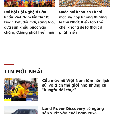
Đại hội Hội Nghệ sĩ Sân
Quốc hội khóa XVI khai
khấu Việt Nam lần thứ X:
mạc Kỳ họp không thường
Đoàn kết, đổi mới, sáng tạo,
lệ thứ Nhất: Kiến tạo thể
đưa sân khấu bước vào
chế, không để lỡ thời cơ
chặng đường phát triển mới
phát triển
TIN MỚI NHẤT
Cầu mây nữ Việt Nam làm nên lịch
sử, vô địch thế giới nhờ những cú
“kungfu đời thực”
Land Rover Discovery sẽ ngừng
sản xuất vào cuối năm 2026