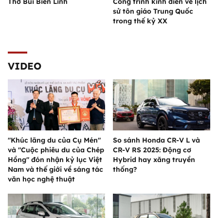
Thơ Bùi Biên Linh
Công trình kinh điển về lịch
sử tôn giáo Trung Quốc
trong thế kỷ XX
VIDEO
"Khúc lãng du của Cụ Mén"
So sánh Honda CR-V L và
và "Cuộc phiêu du của Chép
CR-V RS 2025: Động cơ
Hồng" đón nhận kỷ lục Việt
Hybrid hay xăng truyền
Nam và thế giới về sáng tác
thống?
văn học nghệ thuật