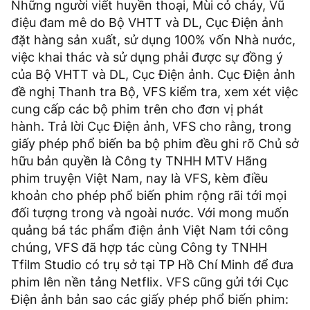
Những người viết huyền thoại, Mùi cỏ cháy, Vũ
điệu đam mê do Bộ VHTT và DL, Cục Ðiện ảnh
đặt hàng sản xuất, sử dụng 100% vốn Nhà nước,
việc khai thác và sử dụng phải được sự đồng ý
của Bộ VHTT và DL, Cục Ðiện ảnh. Cục Ðiện ảnh
đề nghị Thanh tra Bộ, VFS kiểm tra, xem xét việc
cung cấp các bộ phim trên cho đơn vị phát
hành. Trả lời Cục Ðiện ảnh, VFS cho rằng, trong
giấy phép phổ biến ba bộ phim đều ghi rõ Chủ sở
hữu bản quyền là Công ty TNHH MTV Hãng
phim truyện Việt Nam, nay là VFS, kèm điều
khoản cho phép phổ biến phim rộng rãi tới mọi
đối tượng trong và ngoài nước. Với mong muốn
quảng bá tác phẩm điện ảnh Việt Nam tới công
chúng, VFS đã hợp tác cùng Công ty TNHH
Tfilm Studio có trụ sở tại TP Hồ Chí Minh để đưa
phim lên nền tảng Netflix. VFS cũng gửi tới Cục
Ðiện ảnh bản sao các giấy phép phổ biến phim: