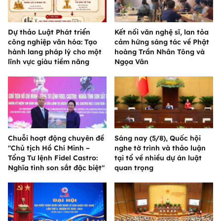
Dự thảo Luật Phát triển
Kết nối văn nghệ sĩ, lan tỏa
công nghiệp văn hóa: Tạo
cảm hứng sáng tác về Phật
hành lang pháp lý cho một
hoàng Trần Nhân Tông và
lĩnh vực giàu tiềm năng
Ngọa Vân
Chuỗi hoạt động chuyên đề
Sáng nay (5/8), Quốc hội
"Chủ tịch Hồ Chí Minh –
nghe tờ trình và thảo luận
Tổng Tư lệnh Fidel Castro:
tại tổ về nhiều dự án luật
Nghĩa tình son sắt đặc biệt"
quan trọng