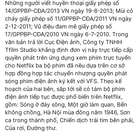
Những người viết huyền thoại giấy phép số
14/GPPBP-CÐA/2013 VN ngày 19-8-2013; Mùi cỏ
cháy giấy phép số 11/GPPBP-CÐA/2011 VN ngày
2-12-2011; Vũ điệu đam mê giấy phép số
17/GPPBP-CÐA/2010 VN ngày 6-7-2010. Trong
văn bản trả lời Cục Ðiện ảnh, Công ty TNHH
Tfilm Studio khẳng định đơn vị này trực tiếp cấp
quyền phát trên ứng dụng xem phim trực tuyến
cho Netflix ba bộ phim đã nêu dựa trên cơ sở
hợp đồng hợp tác chuyển nhượng quyền phát
sóng phim điện ảnh ký kết với VFS. Theo kế
hoạch của hai bên, sắp tới sẽ có tám bộ phim
điện ảnh tiếp tục được phổ biến trên Netflix,
gồm: Sóng ở đáy sông, Một giờ làm quan, Bến
không chồng, Hà Nội mùa đông năm 1946, Sơn
ca trong thành phố, Chiến dịch trái tim bên phải,
Của rơi, Ðường thư.