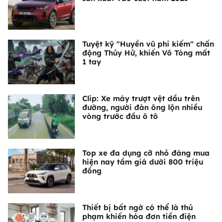
Tuyệt kỹ "Huyền vũ phi kiếm" chấn
động Thủy Hử, khiến Võ Tòng mất
1 tay
Clip: Xe máy trượt vệt dầu trên
đường, người đàn ông lộn nhiều
vòng trước đầu ô tô
Top xe đa dụng cỡ nhỏ đáng mua
hiện nay tầm giá dưới 800 triệu
đồng
Thiết bị bất ngờ có thể là thủ
phạm khiến hóa đơn tiền điện