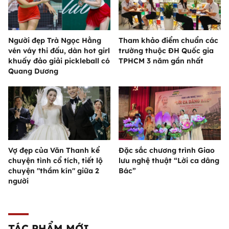
Người đẹp Trà Ngọc Hằng
Tham khảo điểm chuẩn các
vén váy thi đấu, dàn hot girl
trường thuộc ĐH Quốc gia
khuấy đảo giải pickleball có
TPHCM 3 năm gần nhất
Quang Dương
Vợ đẹp của Văn Thanh kể
Đặc sắc chương trình Giao
chuyện tình cổ tích, tiết lộ
lưu nghệ thuật “Lời ca dâng
chuyện "thầm kín" giữa 2
Bác”
người
TÁC PHẨM MỚI