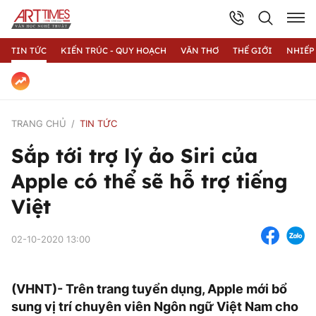
TIN TỨC
KIẾN TRÚC - QUY HOẠCH
VĂN THƠ
THẾ GIỚI
NHIẾP
TRANG CHỦ
TIN TỨC
Sắp tới trợ lý ảo Siri của
Apple có thể sẽ hỗ trợ tiếng
Việt
02-10-2020 13:00
(VHNT)- Trên trang tuyển dụng, Apple mới bổ
sung vị trí chuyên viên Ngôn ngữ Việt Nam cho