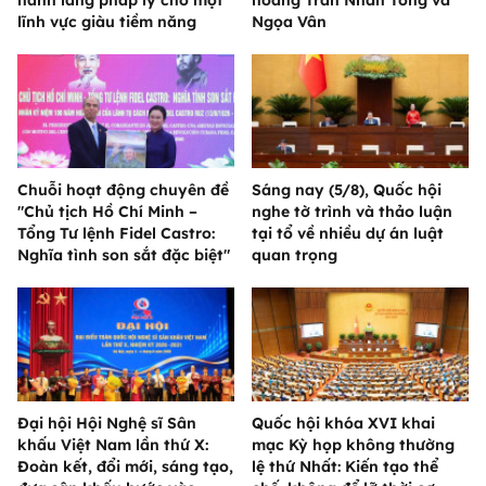
lĩnh vực giàu tiềm năng
Ngọa Vân
Chuỗi hoạt động chuyên đề
Sáng nay (5/8), Quốc hội
"Chủ tịch Hồ Chí Minh –
nghe tờ trình và thảo luận
Tổng Tư lệnh Fidel Castro:
tại tổ về nhiều dự án luật
Nghĩa tình son sắt đặc biệt"
quan trọng
Đại hội Hội Nghệ sĩ Sân
Quốc hội khóa XVI khai
khấu Việt Nam lần thứ X:
mạc Kỳ họp không thường
Đoàn kết, đổi mới, sáng tạo,
lệ thứ Nhất: Kiến tạo thể