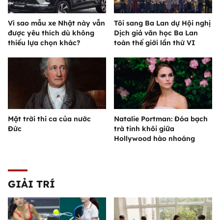
Vì sao mẫu xe Nhật này vẫn
Tôi sang Ba Lan dự Hội nghị
được yêu thích dù không
Dịch giả văn học Ba Lan
thiếu lựa chọn khác?
toàn thế giới lần thứ VI
Mặt trời thi ca của nước
Natalie Portman: Đóa bạch
Đức
trà tinh khôi giữa
Hollywood hào nhoáng
GIẢI TRÍ