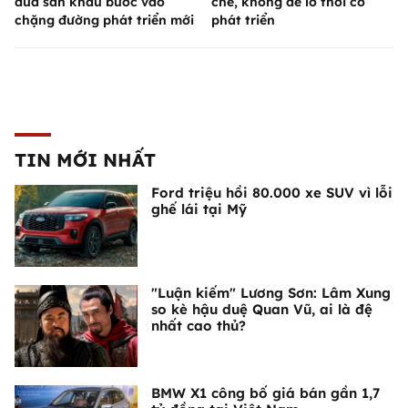
đưa sân khấu bước vào
chế, không để lỡ thời cơ
chặng đường phát triển mới
phát triển
TIN MỚI NHẤT
Ford triệu hồi 80.000 xe SUV vì lỗi
ghế lái tại Mỹ
"Luận kiếm" Lương Sơn: Lâm Xung
so kè hậu duệ Quan Vũ, ai là đệ
nhất cao thủ?
BMW X1 công bố giá bán gần 1,7