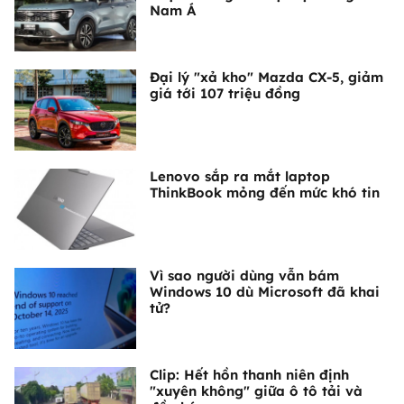
Nam Á
Đại lý "xả kho" Mazda CX-5, giảm
giá tới 107 triệu đồng
Lenovo sắp ra mắt laptop
ThinkBook mỏng đến mức khó tin
Vì sao người dùng vẫn bám
Windows 10 dù Microsoft đã khai
tử?
Clip: Hết hồn thanh niên định
"xuyên không" giữa ô tô tải và