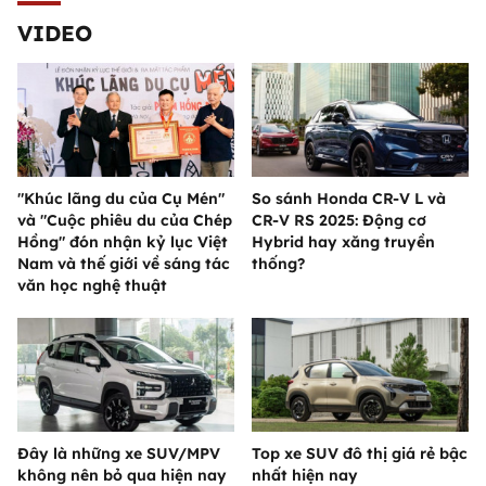
VIDEO
"Khúc lãng du của Cụ Mén"
So sánh Honda CR-V L và
và "Cuộc phiêu du của Chép
CR-V RS 2025: Động cơ
Hồng" đón nhận kỷ lục Việt
Hybrid hay xăng truyền
Nam và thế giới về sáng tác
thống?
văn học nghệ thuật
Đây là những xe SUV/MPV
Top xe SUV đô thị giá rẻ bậc
không nên bỏ qua hiện nay
nhất hiện nay