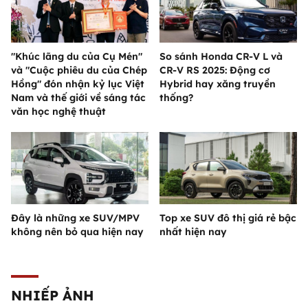
"Khúc lãng du của Cụ Mén"
So sánh Honda CR-V L và
và "Cuộc phiêu du của Chép
CR-V RS 2025: Động cơ
Hồng" đón nhận kỷ lục Việt
Hybrid hay xăng truyền
Nam và thế giới về sáng tác
thống?
văn học nghệ thuật
Đây là những xe SUV/MPV
Top xe SUV đô thị giá rẻ bậc
không nên bỏ qua hiện nay
nhất hiện nay
NHIẾP ẢNH