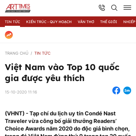
TIN TỨC
KIẾN TRÚC - QUY HOẠCH
VĂN THƠ
THẾ GIỚI
NHIẾP
TRANG CHỦ
TIN TỨC
Việt Nam vào Top 10 quốc
gia được yêu thích
15-10-2020 11:16
(VHNT) - Tạp chí du lịch uy tín Condé Nast
Traveler vừa công bố giải thưởng Readers’
Choice Awards năm 2020 do độc giả bình chọn,