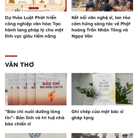
Dự thảo Luật Phát triển
Kết nối văn nghệ sĩ, lan tỏa
công nghiệp văn hóa: Tạo
cảm hứng sáng tác về Phật
hành lang pháp lý cho một
hoàng Trần Nhân Tông và
lĩnh vực giàu tiềm năng
Ngọa Vân
VĂN THƠ
“Báo chí nuôi dưỡng lòng
Ghi chép của một bác sĩ
tin”- Bản lĩnh và trí tuệ nhà
ghép tạng
báo chiến sĩ