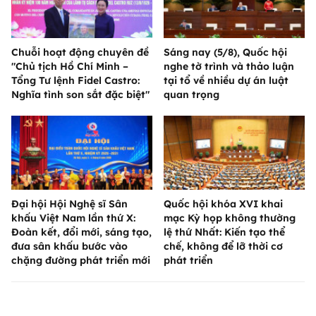
Chuỗi hoạt động chuyên đề
Sáng nay (5/8), Quốc hội
"Chủ tịch Hồ Chí Minh –
nghe tờ trình và thảo luận
Tổng Tư lệnh Fidel Castro:
tại tổ về nhiều dự án luật
Nghĩa tình son sắt đặc biệt"
quan trọng
Đại hội Hội Nghệ sĩ Sân
Quốc hội khóa XVI khai
khấu Việt Nam lần thứ X:
mạc Kỳ họp không thường
Đoàn kết, đổi mới, sáng tạo,
lệ thứ Nhất: Kiến tạo thể
đưa sân khấu bước vào
chế, không để lỡ thời cơ
chặng đường phát triển mới
phát triển