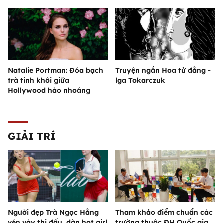
Natalie Portman: Đóa bạch
Truyện ngắn Hoa tử đằng -
trà tinh khôi giữa
lga Tokarczuk
Hollywood hào nhoáng
GIẢI TRÍ
Người đẹp Trà Ngọc Hằng
Tham khảo điểm chuẩn các
vén váy thi đấu, dàn hot girl
trường thuộc ĐH Quốc gia