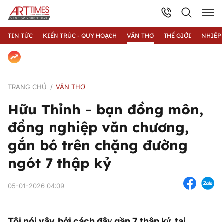
TIN TỨC
KIẾN TRÚC - QUY HOẠCH
VĂN THƠ
THẾ GIỚI
NHIẾP
TRANG CHỦ
VĂN THƠ
Hữu Thỉnh - bạn đồng môn,
đồng nghiệp văn chương,
gắn bó trên chặng đường
ngót 7 thập kỷ
05-01-2026 04:09
Tôi nói vậy, bởi cách đây gần 7 thập kỷ, tại