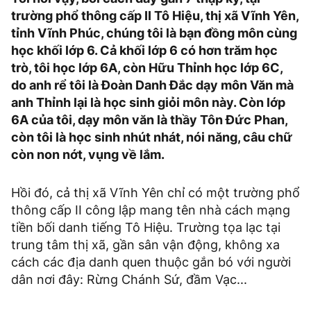
trường phổ thông cấp II Tô Hiệu, thị xã Vĩnh Yên,
tỉnh Vĩnh Phúc, chúng tôi là bạn đồng môn cùng
học khối lớp 6. Cả khối lớp 6 có hơn trăm học
trò, tôi học lớp 6A, còn Hữu Thỉnh học lớp 6C,
do anh rể tôi là Đoàn Danh Đắc dạy môn Văn mà
anh Thỉnh lại là học sinh giỏi môn này. Còn lớp
6A của tôi, dạy môn văn là thầy Tôn Đức Phan,
còn tôi là học sinh nhút nhát, nói năng, câu chữ
còn non nớt, vụng về lắm.
Hồi đó, cả thị xã Vĩnh Yên chỉ có một trường phổ
thông cấp II công lập mang tên nhà cách mạng
tiền bối danh tiếng Tô Hiệu. Trường tọa lạc tại
trung tâm thị xã, gần sân vận động, không xa
cách các địa danh quen thuộc gắn bó với người
dân nơi đây: Rừng Chánh Sứ, đầm Vạc...