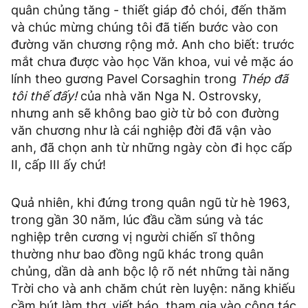
quân chủng tăng - thiết giáp đỏ chói, đến thăm
và chúc mừng chúng tôi đã tiến bước vào con
đường văn chương rộng mở. Anh cho biết: trước
mắt chưa được vào học Văn khoa, vui vẻ mặc áo
lính theo gương Pavel Corsaghin trong
Thép đã
tôi thế đấy!
của nhà văn Nga N. Ostrovsky,
nhưng anh sẽ không bao giờ từ bỏ con đường
văn chương như là cái nghiệp đời đã vận vào
anh, đã chọn anh từ những ngày còn đi học cấp
II, cấp III ấy chứ!
Quả nhiên, khi đứng trong quân ngũ từ hè 1963,
trong gần 30 năm, lúc đầu cầm súng và tác
nghiệp trên cương vị người chiến sĩ thông
thường như bao đồng ngũ khác trong quân
chủng, dần dà anh bộc lộ rõ nét những tài năng
Trời cho và anh chăm chút rèn luyện: năng khiếu
cầm bút làm thơ, viết báo, tham gia vào công tác