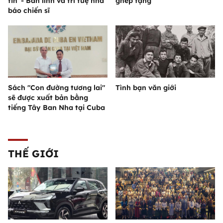
tin”- Bản lĩnh và trí tuệ nhà
ghép tạng
báo chiến sĩ
Sách "Con đường tương lai"
Tình bạn văn giới
sẽ được xuất bản bằng
tiếng Tây Ban Nha tại Cuba
THẾ GIỚI