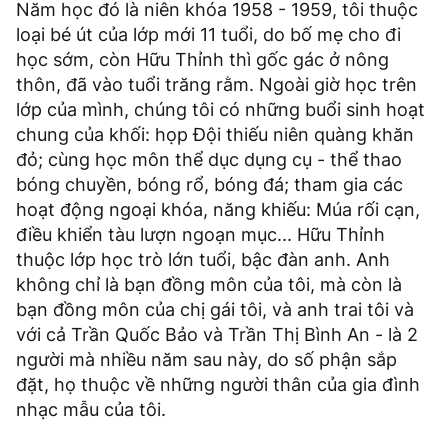
Năm học đó là niên khóa 1958 - 1959, tôi thuộc
loại bé út của lớp mới 11 tuổi, do bố mẹ cho đi
học sớm, còn Hữu Thỉnh thì gốc gác ở nông
thôn, đã vào tuổi trăng rằm. Ngoài giờ học trên
lớp của mình, chúng tôi có những buổi sinh hoạt
chung của khối: họp Đội thiếu niên quàng khăn
đỏ; cùng học môn thể dục dụng cụ - thể thao
bóng chuyền, bóng rổ, bóng đá; tham gia các
hoạt động ngoại khóa, năng khiếu: Múa rối cạn,
điều khiển tàu lượn ngoạn mục... Hữu Thỉnh
thuộc lớp học trò lớn tuổi, bậc đàn anh. Anh
không chỉ là bạn đồng môn của tôi, mà còn là
bạn đồng môn của chị gái tôi, và anh trai tôi và
với cả Trần Quốc Bảo và Trần Thị Bình An - là 2
người mà nhiều năm sau này, do số phận sắp
đặt, họ thuộc về những người thân của gia đình
nhạc mẫu của tôi.