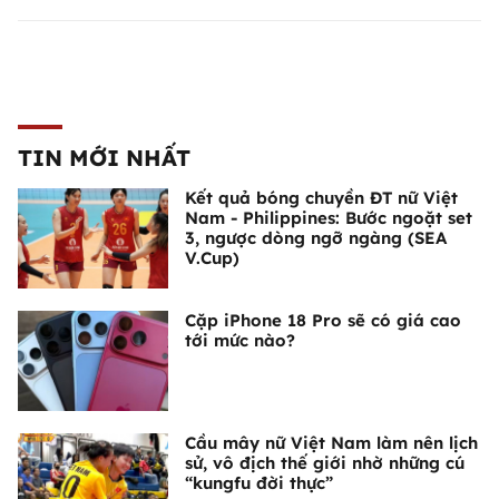
TIN MỚI NHẤT
Kết quả bóng chuyền ĐT nữ Việt
Nam - Philippines: Bước ngoặt set
3, ngược dòng ngỡ ngàng (SEA
V.Cup)
Cặp iPhone 18 Pro sẽ có giá cao
tới mức nào?
Cầu mây nữ Việt Nam làm nên lịch
sử, vô địch thế giới nhờ những cú
“kungfu đời thực”