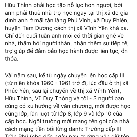
Hữu Thỉnh phải học tập nỗ lực hơn người, bởi
anh phải thuê nhà trọ học ngay tại thị xã do gia
đình anh ở mãi tận làng Phú Vinh, xã Duy Phiên,
huyện Tam Dương cách thị xã Vĩnh Yên khá xa.
Chỉ đến cuối tuần anh mới có thời gian ghé về
nhà, thăm hỏi người thân, nhận thêm sự tiếp tế,
trợ giúp để đảm bảo học hành được liên tục, ổn
thỏa.
Vài năm sau, kể từ ngày chuyển lên học cấp III
(từ niên khóa 1960 - 1961 trở đi, lúc đầu ở thị xã
Phúc Yên, sau lại chuyển về thị xã Vĩnh Yên),
Hữu Thỉnh, Vũ Duy Thông và tôi - 3 người bạn
cùng có xu hướng về văn chương, mới được học
cùng lớp, lần lượt từ lớp 8, lớp 9 và lớp 10 của
cấp học. Ngôi trường mới mang tên gọi của nhà
cách mạng tiền bối lừng danh: Trường cấp III
Trần Phú (cho đến ngày nay, trường vẫn giữ tên