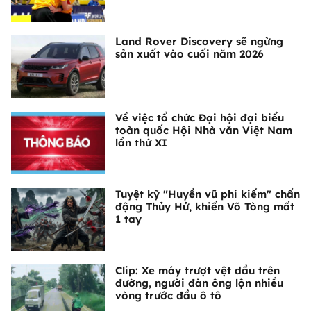
Land Rover Discovery sẽ ngừng
sản xuất vào cuối năm 2026
Về việc tổ chức Đại hội đại biểu
toàn quốc Hội Nhà văn Việt Nam
lần thứ XI
Tuyệt kỹ "Huyền vũ phi kiếm" chấn
động Thủy Hử, khiến Võ Tòng mất
1 tay
Clip: Xe máy trượt vệt dầu trên
đường, người đàn ông lộn nhiều
vòng trước đầu ô tô