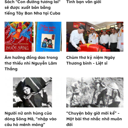
Sách "Con đường tương lai"
Tình bạn văn giới
sẽ được xuất bản bằng
tiếng Tây Ban Nha tại Cuba
Âm hưởng đồng dao trong
Chùm thơ kỷ niệm Ngày
thơ thiếu nhi Nguyễn Lãm
Thương binh - Liệt sĩ
Thắng
Người nữ anh hùng của
“Chuyện bây giờ mới kể” -
dòng Sông Mã, “nhập vào
Một bài thơ nhắc nhở muôn
câu hò mênh mông”
đời