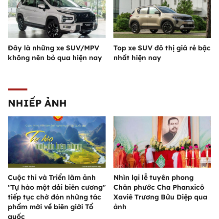
Đây là những xe SUV/MPV
Top xe SUV đô thị giá rẻ bậc
không nên bỏ qua hiện nay
nhất hiện nay
NHIẾP ẢNH
Cuộc thi và Triển lãm ảnh
Nhìn lại lễ tuyên phong
"Tự hào một dải biên cương"
Chân phước Cha Phanxicô
tiếp tục chờ đón những tác
Xaviê Trương Bửu Diệp qua
phẩm mới về biên giới Tổ
ảnh
quốc