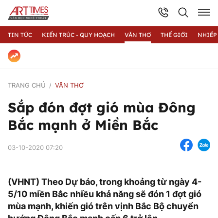
TIN TỨC
KIẾN TRÚC - QUY HOẠCH
VĂN THƠ
THẾ GIỚI
NHIẾP
TRANG CHỦ
VĂN THƠ
Sắp đón đợt gió mùa Đông
Bắc mạnh ở Miền Bắc
03-10-2020 07:20
(VHNT) Theo Dự báo, trong khoảng từ ngày 4-
5/10 miền Bắc nhiều khả năng sẽ đón 1 đợt gió
mùa mạnh, khiến gió trên vịnh Bắc Bộ chuyển