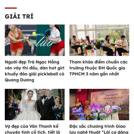
GIẢI TRÍ
Người đẹp Trà Ngọc Hằng
Tham khảo điểm chuẩn các
vén váy thi đấu, dàn hot girl
trường thuộc ĐH Quốc gia
khuấy đảo giải pickleball có
TPHCM 3 năm gần nhất
Quang Dương
Vợ đẹp của Văn Thanh kể
Đặc sắc chương trình Giao
chuyện tình cổ tích, tiết lộ
lưu nghệ thuật “Lời ca dâng