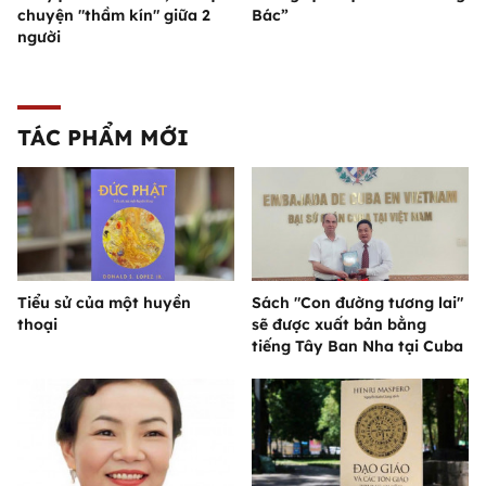
chuyện "thầm kín" giữa 2
Bác”
người
TÁC PHẨM MỚI
Tiểu sử của một huyền
Sách "Con đường tương lai"
thoại
sẽ được xuất bản bằng
tiếng Tây Ban Nha tại Cuba