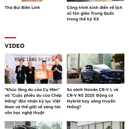
Thơ Bùi Biên Linh
Công trình kinh điển về lịch
sử tôn giáo Trung Quốc
trong thế kỷ XX
VIDEO
"Khúc lãng du của Cụ Mén"
So sánh Honda CR-V L và
và "Cuộc phiêu du của Chép
CR-V RS 2025: Động cơ
Hồng" đón nhận kỷ lục Việt
Hybrid hay xăng truyền
Nam và thế giới về sáng tác
thống?
văn học nghệ thuật