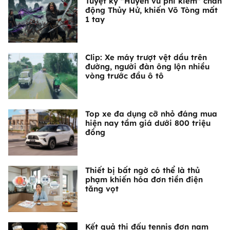
Tuyệt kỹ "Huyền vũ phi kiếm" chấn
động Thủy Hử, khiến Võ Tòng mất
1 tay
Clip: Xe máy trượt vệt dầu trên
đường, người đàn ông lộn nhiều
vòng trước đầu ô tô
Top xe đa dụng cỡ nhỏ đáng mua
hiện nay tầm giá dưới 800 triệu
đồng
Thiết bị bất ngờ có thể là thủ
phạm khiến hóa đơn tiền điện
tăng vọt
Kết quả thi đấu tennis đơn nam