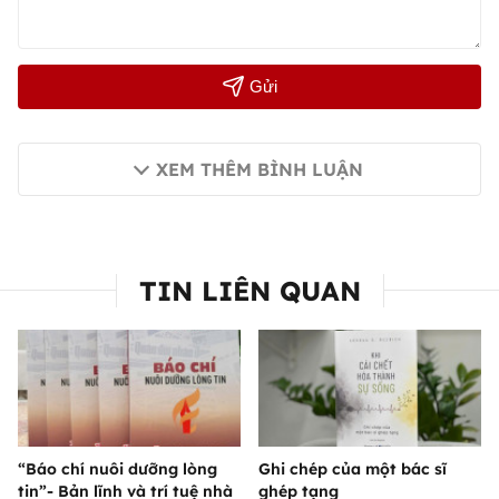
Gửi
XEM THÊM BÌNH LUẬN
TIN LIÊN QUAN
“Báo chí nuôi dưỡng lòng
Ghi chép của một bác sĩ
tin”- Bản lĩnh và trí tuệ nhà
ghép tạng