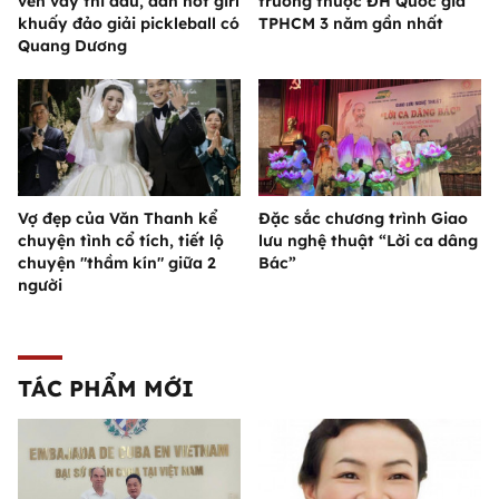
vén váy thi đấu, dàn hot girl
trường thuộc ĐH Quốc gia
khuấy đảo giải pickleball có
TPHCM 3 năm gần nhất
Quang Dương
Vợ đẹp của Văn Thanh kể
Đặc sắc chương trình Giao
chuyện tình cổ tích, tiết lộ
lưu nghệ thuật “Lời ca dâng
chuyện "thầm kín" giữa 2
Bác”
người
TÁC PHẨM MỚI