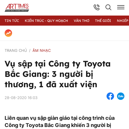
TIN TỨC
KIẾN TRÚC - QUY HOẠCH
VĂN THƠ
THẾ GIỚI
NHIẾP
TRANG CHỦ
ÂM NHẠC
Vụ sập tại Công ty Toyota
Bắc Giang: 3 người bị
thương, 1 đã xuất viện
28-08-2020 16:03
​​​​​​​Liên quan vụ sập giàn giáo tại công trình của
Công ty Toyota Bắc Giang khiến 3 người bị