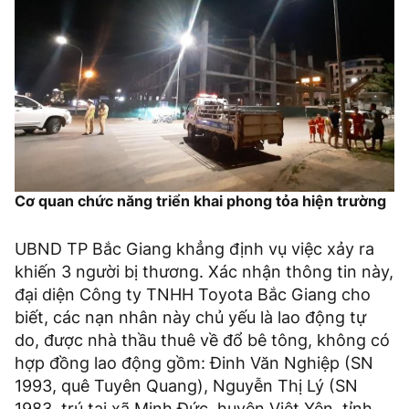
Cơ quan chức năng triển khai phong tỏa hiện trường
UBND TP Bắc Giang khẳng định vụ việc xảy ra
khiến 3 người bị thương. Xác nhận thông tin này,
đại diện Công ty TNHH Toyota Bắc Giang cho
biết, các nạn nhân này chủ yếu là lao động tự
do, được nhà thầu thuê về đổ bê tông, không có
hợp đồng lao động gồm: Đinh Văn Nghiệp (SN
1993, quê Tuyên Quang), Nguyễn Thị Lý (SN
1983, trú tại xã Minh Đức, huyện Việt Yên, tỉnh