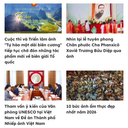
Cuộc thi và Triển lãm ảnh
Nhìn lại lễ tuyên phong
"Tự hào một dải biên cương"
Chân phước Cha Phanxicô
tiếp tục chờ đón những tác
Xaviê Trương Bửu Diệp qua
phẩm mới về biên giới Tổ
ảnh
quốc
Tham vấn ý kiến của Văn
10 bức ảnh ẩm thực đẹp
phòng UNESCO tại Việt
nhất năm 2026
Nam về Đề án Thành phố
Nhiếp ảnh Việt Nam