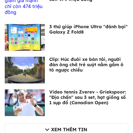
3 thứ giúp iPhone Ultra "đánh bại"
Galaxy Z Fold8
Clip: Húc đuôi xe bán tải, người
đàn ông chở trẻ suýt nằm gầm ô
tô ngược chiều
Video tennis Zverev - Griekspoor:
"Địa chấn" sau 3 set, hạt giống số
1 sụp đổ (Canadian Open)
XEM THÊM TIN