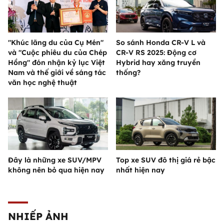
"Khúc lãng du của Cụ Mén"
So sánh Honda CR-V L và
và "Cuộc phiêu du của Chép
CR-V RS 2025: Động cơ
Hồng" đón nhận kỷ lục Việt
Hybrid hay xăng truyền
Nam và thế giới về sáng tác
thống?
văn học nghệ thuật
Đây là những xe SUV/MPV
Top xe SUV đô thị giá rẻ bậc
không nên bỏ qua hiện nay
nhất hiện nay
NHIẾP ẢNH