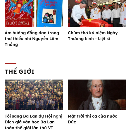
Âm hưởng đồng dao trong
Chùm thơ kỷ niệm Ngày
thơ thiếu nhi Nguyễn Lãm
Thương binh - Liệt sĩ
Thắng
THẾ GIỚI
Tôi sang Ba Lan dự Hội nghị
Mặt trời thi ca của nước
Dịch giả văn học Ba Lan
Đức
toàn thế giới lần thứ VI