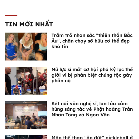
TIN MỚI NHẤT
Trầm trồ nhan sắc "thiên thần Bắc
Âu", chân chạy sở hữu cơ thể đẹp
khó tin
Nữ lực sĩ mất cơ hội phá kỷ lục thế
giới vì bị phân biệt chủng tộc gây
phẫn nộ
Kết nối văn nghệ sĩ, lan tỏa cảm
hứng sáng tác về Phật hoàng Trần
Nhân Tông và Ngọa Vân
Môn thể thao "ăn đứt" pickleball ở