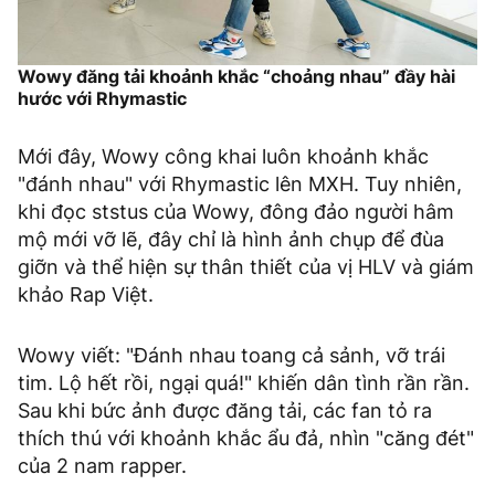
Wowy đăng tải khoảnh khắc “choảng nhau” đầy hài
hước với Rhymastic
Mới đây, Wowy công khai luôn khoảnh khắc
"đánh nhau" với Rhymastic lên MXH. Tuy nhiên,
khi đọc ststus của Wowy, đông đảo người hâm
mộ mới vỡ lẽ, đây chỉ là hình ảnh chụp để đùa
giỡn và thể hiện sự thân thiết của vị HLV và giám
khảo Rap Việt.
Wowy viết: "Đánh nhau toang cả sảnh, vỡ trái
tim. Lộ hết rồi, ngại quá!" khiến dân tình rần rần.
Sau khi bức ảnh được đăng tải, các fan tỏ ra
thích thú với khoảnh khắc ẩu đả, nhìn "căng đét"
của 2 nam rapper.