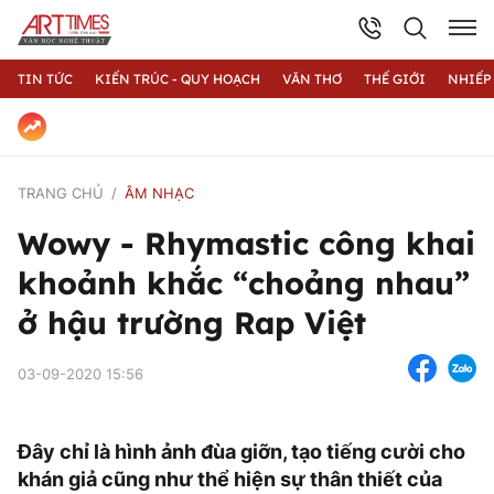
TIN TỨC
KIẾN TRÚC - QUY HOẠCH
VĂN THƠ
THẾ GIỚI
NHIẾP
TRANG CHỦ
ÂM NHẠC
Wowy - Rhymastic công khai
khoảnh khắc “choảng nhau”
ở hậu trường Rap Việt
03-09-2020 15:56
Đây chỉ là hình ảnh đùa giỡn, tạo tiếng cười cho
khán giả cũng như thể hiện sự thân thiết của