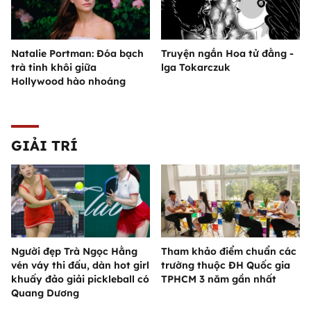
Natalie Portman: Đóa bạch
Truyện ngắn Hoa tử đằng -
trà tinh khôi giữa
lga Tokarczuk
Hollywood hào nhoáng
GIẢI TRÍ
Người đẹp Trà Ngọc Hằng
Tham khảo điểm chuẩn các
vén váy thi đấu, dàn hot girl
trường thuộc ĐH Quốc gia
khuấy đảo giải pickleball có
TPHCM 3 năm gần nhất
Quang Dương