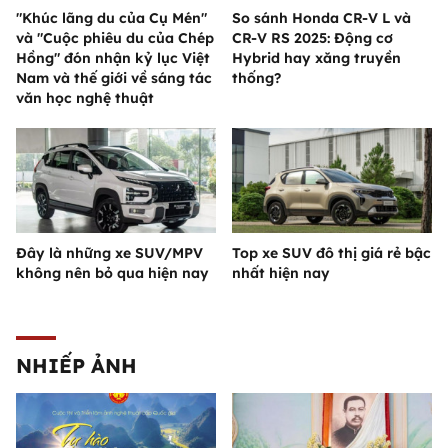
"Khúc lãng du của Cụ Mén"
So sánh Honda CR-V L và
và "Cuộc phiêu du của Chép
CR-V RS 2025: Động cơ
Hồng" đón nhận kỷ lục Việt
Hybrid hay xăng truyền
Nam và thế giới về sáng tác
thống?
văn học nghệ thuật
Đây là những xe SUV/MPV
Top xe SUV đô thị giá rẻ bậc
không nên bỏ qua hiện nay
nhất hiện nay
NHIẾP ẢNH