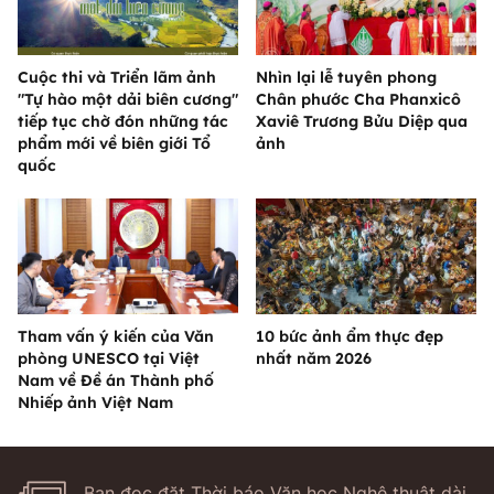
Cuộc thi và Triển lãm ảnh
Nhìn lại lễ tuyên phong
"Tự hào một dải biên cương"
Chân phước Cha Phanxicô
tiếp tục chờ đón những tác
Xaviê Trương Bửu Diệp qua
phẩm mới về biên giới Tổ
ảnh
quốc
Tham vấn ý kiến của Văn
10 bức ảnh ẩm thực đẹp
phòng UNESCO tại Việt
nhất năm 2026
Nam về Đề án Thành phố
Nhiếp ảnh Việt Nam
Bạn đọc đặt Thời báo Văn học Nghệ thuật dài