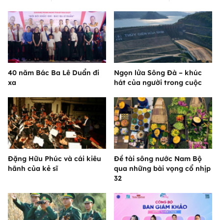
40 năm Bác Ba Lê Duẩn đi
Ngọn lửa Sông Đà – khúc
xa
hát của người trong cuộc
Đặng Hữu Phúc và cái kiêu
Đề tài sông nước Nam Bộ
hãnh của kẻ sĩ
qua những bài vọng cổ nhịp
32