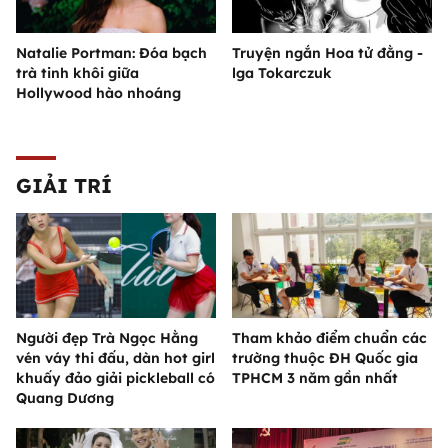
Natalie Portman: Đóa bạch
Truyện ngắn Hoa tử đằng -
trà tinh khôi giữa
lga Tokarczuk
Hollywood hào nhoáng
GIẢI TRÍ
Người đẹp Trà Ngọc Hằng
Tham khảo điểm chuẩn các
vén váy thi đấu, dàn hot girl
trường thuộc ĐH Quốc gia
khuấy đảo giải pickleball có
TPHCM 3 năm gần nhất
Quang Dương