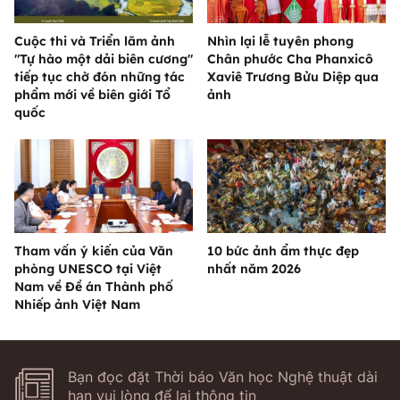
Cuộc thi và Triển lãm ảnh
Nhìn lại lễ tuyên phong
"Tự hào một dải biên cương"
Chân phước Cha Phanxicô
tiếp tục chờ đón những tác
Xaviê Trương Bửu Diệp qua
phẩm mới về biên giới Tổ
ảnh
quốc
Tham vấn ý kiến của Văn
10 bức ảnh ẩm thực đẹp
phòng UNESCO tại Việt
nhất năm 2026
Nam về Đề án Thành phố
Nhiếp ảnh Việt Nam
Bạn đọc đặt Thời báo Văn học Nghệ thuật dài
hạn vui lòng để lại thông tin