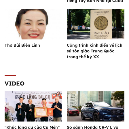
tiếng Tây Ban Nha tại Cuba
Thơ Bùi Biên Linh
Công trình kinh điển về lịch
sử tôn giáo Trung Quốc
trong thế kỷ XX
VIDEO
"Khúc lãng du của Cụ Mén"
So sánh Honda CR-V L và