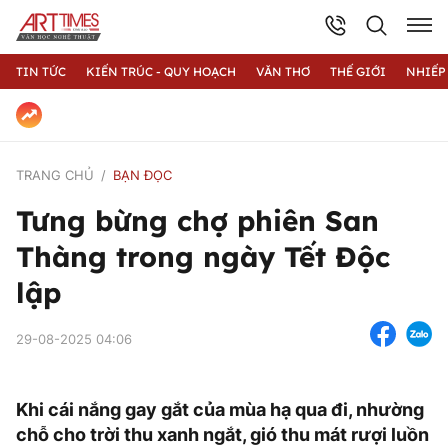
TIN TỨC
KIẾN TRÚC - QUY HOẠCH
VĂN THƠ
THẾ GIỚI
NHIẾP
TRANG CHỦ
BẠN ĐỌC
Tưng bừng chợ phiên San
Thàng trong ngày Tết Độc
lập
29-08-2025 04:06
Khi cái nắng gay gắt của mùa hạ qua đi, nhường
chỗ cho trời thu xanh ngắt, gió thu mát rượi luồn