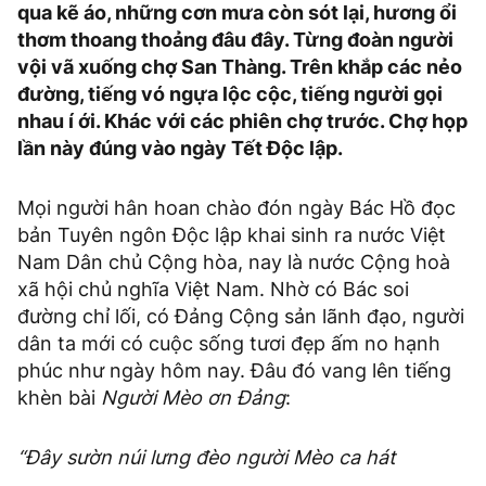
qua kẽ áo, những cơn mưa còn sót lại, hương ổi
thơm thoang thoảng đâu đây. Từng đoàn người
vội vã xuống chợ San Thàng. Trên khắp các nẻo
đường, tiếng vó ngựa lộc cộc, tiếng người gọi
nhau í ới. Khác với các phiên chợ trước. Chợ họp
lần này đúng vào ngày Tết Độc lập.
Mọi người hân hoan chào đón ngày Bác Hồ đọc
bản Tuyên ngôn Độc lập khai sinh ra nước Việt
Nam Dân chủ Cộng hòa, nay là nước Cộng hoà
xã hội chủ nghĩa Việt Nam. Nhờ có Bác soi
đường chỉ lối, có Đảng Cộng sản lãnh đạo, người
dân ta mới có cuộc sống tươi đẹp ấm no hạnh
phúc như ngày hôm nay. Đâu đó vang lên tiếng
khèn bài
Người Mèo ơn Đảng
:
“Đây sườn núi lưng đèo người Mèo ca hát