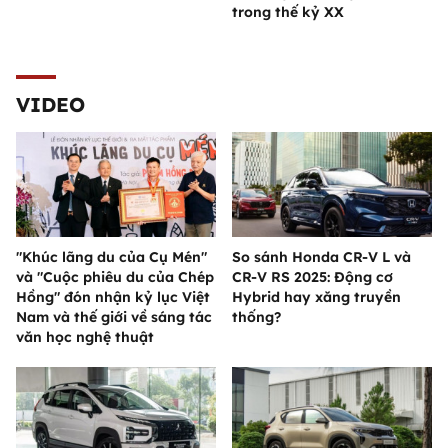
trong thế kỷ XX
VIDEO
"Khúc lãng du của Cụ Mén"
So sánh Honda CR-V L và
và "Cuộc phiêu du của Chép
CR-V RS 2025: Động cơ
Hồng" đón nhận kỷ lục Việt
Hybrid hay xăng truyền
Nam và thế giới về sáng tác
thống?
văn học nghệ thuật