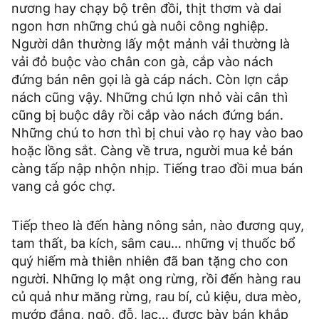
nương hay chạy bộ trên đồi, thịt thơm và dai
ngon hơn những chú gà nuôi công nghiệp.
Người dân thường lấy một mảnh vải thường là
vải đỏ buộc vào chân con gà, cắp vào nách
đứng bán nên gọi là gà cáp nách. Còn lợn cắp
nách cũng vậy. Những chú lợn nhỏ vài cân thì
cũng bị buộc dây rồi cắp vào nách đứng bán.
Những chú to hơn thì bị chui vào rọ hay vào bao
hoặc lồng sắt. Càng về trưa, người mua kẻ bán
càng tấp nập nhộn nhịp. Tiếng trao đồi mua bán
vang cả góc chợ.
Tiếp theo là đến hàng nông sản, nào đương quy,
tam thất, ba kích, sâm cau… những vị thuốc bổ
quý hiếm mà thiên nhiên đã ban tặng cho con
người. Những lọ mật ong rừng, rồi đến hàng rau
củ quả như măng rừng, rau bí, củ kiệu, dưa mèo,
mướp đắng, ngô, đỗ, lạc… được bày bán khắp