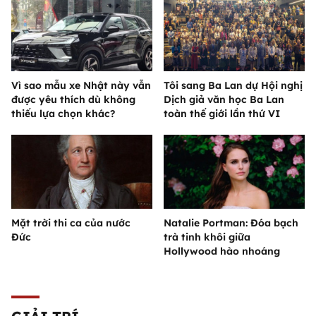
Vì sao mẫu xe Nhật này vẫn
Tôi sang Ba Lan dự Hội nghị
được yêu thích dù không
Dịch giả văn học Ba Lan
thiếu lựa chọn khác?
toàn thế giới lần thứ VI
Mặt trời thi ca của nước
Natalie Portman: Đóa bạch
Đức
trà tinh khôi giữa
Hollywood hào nhoáng