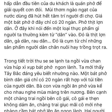
hấp dẫn đầu tiên của du khách là quán phở để
giải quyết cơn đói. Mùi thơm ngào ngạt của
nước dùng đã hút hết tâm trí người đi chợ. Giá
một bát phở ở đây chỉ có 20 ngàn. Phở thịt lợn
dân. Ở đây khi nói đến một loại thực phẩm gì
người ta thường kèm từ “dân” vào. Đó là thịt lợn
dân, gà dân, rau dân… Đó là cụm từ chỉ những
sản phẩm người dân chăn nuôi hay trồng trọt ra.
Trong tiết trời thu se se lạnh ta ngồi vừa chan
vừa húp xì xụp bát phở ngon lành. Ta mới thấy
Tây Bắc đáng yêu biết nhường nào. Một bát phở
bình dân giá chỉ có 20 ngàn rất hợp với túi tiền
của người dân. Bà con vừa ngồi ăn phở vừa kể
cho nhau nghe mùa màng trên nương. Bên cạnh
một chàng trai ngồi bên cô gái, cô gái e thẹn
không dám ăn, chàng trai giục mãi cô mới nhẹ
nhàng cầm bát phở lên ăn ngon lành. Hai người