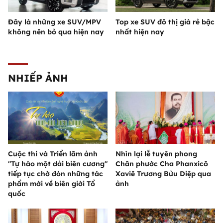
Đây là những xe SUV/MPV
Top xe SUV đô thị giá rẻ bậc
không nên bỏ qua hiện nay
nhất hiện nay
NHIẾP ẢNH
Cuộc thi và Triển lãm ảnh
Nhìn lại lễ tuyên phong
"Tự hào một dải biên cương"
Chân phước Cha Phanxicô
tiếp tục chờ đón những tác
Xaviê Trương Bửu Diệp qua
phẩm mới về biên giới Tổ
ảnh
quốc