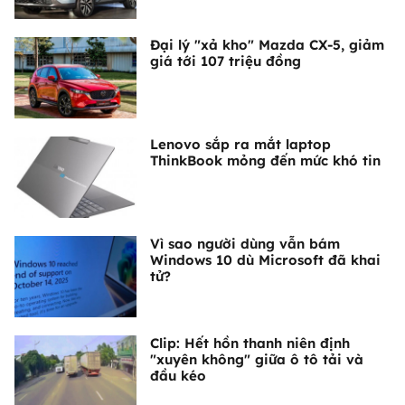
Đại lý "xả kho" Mazda CX-5, giảm
giá tới 107 triệu đồng
Lenovo sắp ra mắt laptop
ThinkBook mỏng đến mức khó tin
Vì sao người dùng vẫn bám
Windows 10 dù Microsoft đã khai
tử?
Clip: Hết hồn thanh niên định
"xuyên không" giữa ô tô tải và
đầu kéo