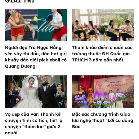
GIẢI TRÍ
Người đẹp Trà Ngọc Hằng
Tham khảo điểm chuẩn các
vén váy thi đấu, dàn hot girl
trường thuộc ĐH Quốc gia
khuấy đảo giải pickleball có
TPHCM 3 năm gần nhất
Quang Dương
Vợ đẹp của Văn Thanh kể
Đặc sắc chương trình Giao
chuyện tình cổ tích, tiết lộ
lưu nghệ thuật “Lời ca dâng
chuyện "thầm kín" giữa 2
Bác”
người