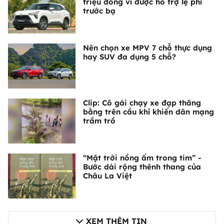
triệu đồng vì được hỗ trợ lệ phí
trước bạ
Nên chọn xe MPV 7 chỗ thực dụng
hay SUV đa dụng 5 chỗ?
Clip: Cô gái chạy xe đạp thăng
bằng trên cầu khỉ khiến dân mạng
trầm trồ
“Mặt trời nồng ấm trong tim” -
Bước dài rộng thênh thang của
Châu La Việt
XEM THÊM TIN