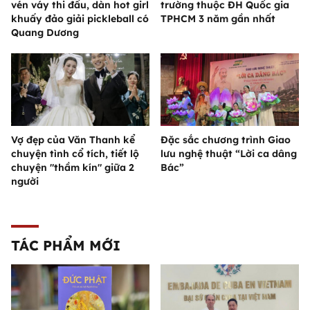
vén váy thi đấu, dàn hot girl
trường thuộc ĐH Quốc gia
khuấy đảo giải pickleball có
TPHCM 3 năm gần nhất
Quang Dương
Vợ đẹp của Văn Thanh kể
Đặc sắc chương trình Giao
chuyện tình cổ tích, tiết lộ
lưu nghệ thuật “Lời ca dâng
chuyện "thầm kín" giữa 2
Bác”
người
TÁC PHẨM MỚI