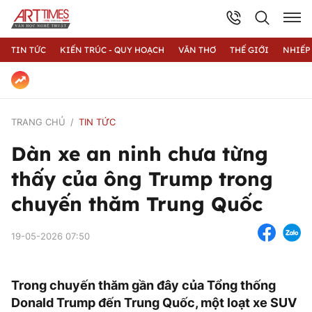
TIN TỨC
KIẾN TRÚC - QUY HOẠCH
VĂN THƠ
THẾ GIỚI
NHIẾP
TRANG CHỦ
TIN TỨC
Dàn xe an ninh chưa từng
thấy của ông Trump trong
chuyến thăm Trung Quốc
19-05-2026 07:50
Trong chuyến thăm gần đây của Tổng thống
Donald Trump đến Trung Quốc, một loạt xe SUV