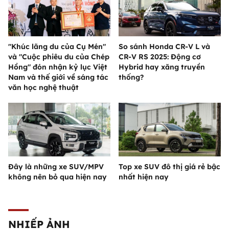
"Khúc lãng du của Cụ Mén"
So sánh Honda CR-V L và
và "Cuộc phiêu du của Chép
CR-V RS 2025: Động cơ
Hồng" đón nhận kỷ lục Việt
Hybrid hay xăng truyền
Nam và thế giới về sáng tác
thống?
văn học nghệ thuật
Đây là những xe SUV/MPV
Top xe SUV đô thị giá rẻ bậc
không nên bỏ qua hiện nay
nhất hiện nay
NHIẾP ẢNH