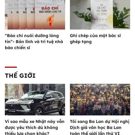
“Báo chí nuôi dưỡng lòng
Ghi chép của một bác sĩ
tin”- Bản lĩnh và trí tuệ nhà
ghép tạng
báo chiến sĩ
THẾ GIỚI
Vì sao mẫu xe Nhật này vẫn
Tôi sang Ba Lan dự Hội nghị
được yêu thích dù không
Dịch giả văn học Ba Lan
thiếu lựa chọn khác?
toàn thế giới lần thứ VI