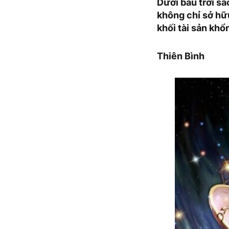
Dưới bầu trời s
không chỉ sở hữ
khối tài sản kh
Thiên Bình