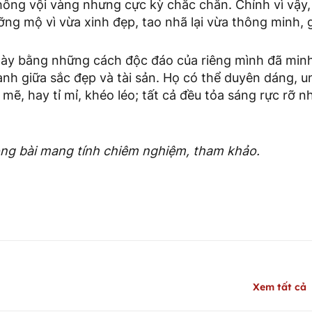
không vội vàng nhưng cực kỳ chắc chắn. Chính vì vậy
ng mộ vì vừa xinh đẹp, tao nhã lại vừa thông minh, g
ày bằng những cách độc đáo của riêng mình đã min
nh giữa sắc đẹp và tài sản. Họ có thể duyên dáng, 
mẽ, hay tỉ mỉ, khéo léo; tất cả đều tỏa sáng rực rỡ n
rong bài mang tính chiêm nghiệm, tham khảo.
Xem tất cả