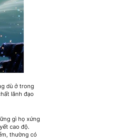
ng dù ở trong
chất lãnh đạo
ững gì họ xứng
yết cao độ.
ểm, thường có