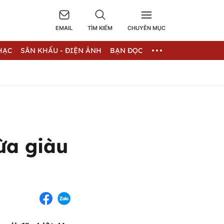
EMAIL
TÌM KIẾM
CHUYÊN MỤC
HẠC
SÂN KHẤU - ĐIỆN ẢNH
BẠN ĐỌC
ừa giàu