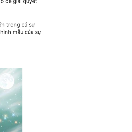
o để giải quyết
ớn trong cả sự
à hình mẫu của sự