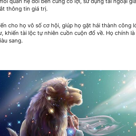
mối quan hệ đôi bên cùng có lợi, sử dụng tài ngoại gia
 thông tin giá trị.
n cho họ vô số cơ hội, giúp họ gặt hái thành công l
ư, khiến tài lộc tự nhiên cuồn cuộn đổ về. Họ chính l
iàu sang.