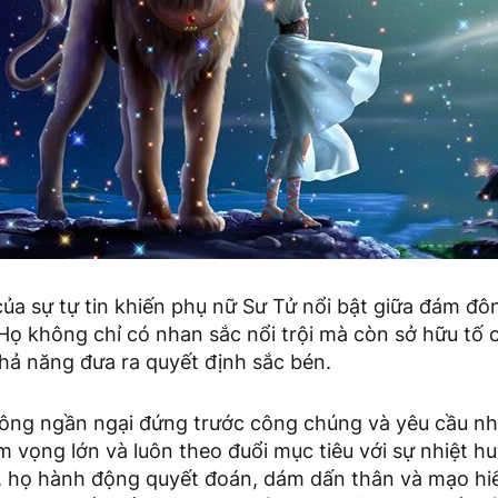
ủa sự tự tin khiến phụ nữ Sư Tử nổi bật giữa đám đô
Họ không chỉ có nhan sắc nổi trội mà còn sở hữu tố 
hả năng đưa ra quyết định sắc bén.
ông ngần ngại đứng trước công chúng và yêu cầu nh
 vọng lớn và luôn theo đuổi mục tiêu với sự nhiệt hu
, họ hành động quyết đoán, dám dấn thân và mạo hi