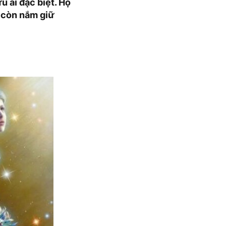
 ái đặc biệt. Họ
à còn nắm giữ