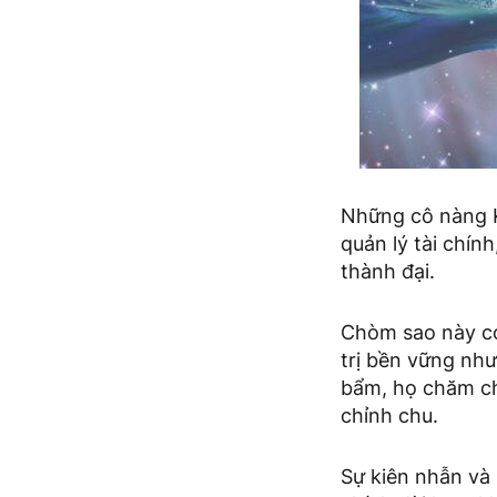
Những cô nàng Ki
quản lý tài chín
thành đại.
Chòm sao này có
trị bền vững nh
bẩm, họ chăm ch
chỉnh chu.
Sự kiên nhẫn và 