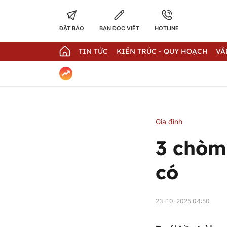
ĐẶT BÁO
BẠN ĐỌC VIẾT
HOTLINE
TIN TỨC
KIẾN TRÚC - QUY HOẠCH
VĂ
Gia đình
3 chòm
có
23-10-2025 04:50