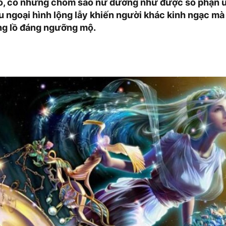
ao, có những chòm sao nữ dường như được số phận ưu
u ngoại hình lộng lẫy khiến người khác kinh ngạc m
ổng lồ đáng ngưỡng mộ.