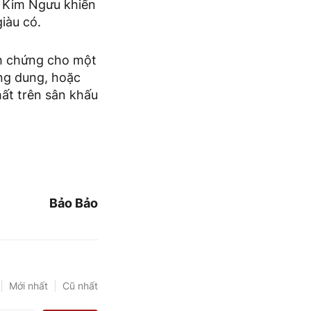
, Kim Ngưu khiến
iàu có.
h chứng cho một
ung dung, hoặc
hất trên sân khấu
Bảo Bảo
Mới nhất
Cũ nhất