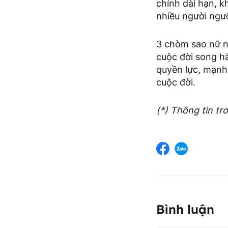
chính dài hạn, 
nhiều người ngưỡ
3 chòm sao nữ n
cuộc đời song hà
quyền lực, mạnh 
cuộc đời.
(*) Thông tin t
Bình luận