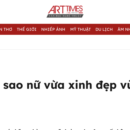
N THƠ
THẾ GIỚI
NHIẾP ẢNH
MỸ THUẬT
DU LỊCH
ÂM N
 sao nữ vừa xinh đẹp v