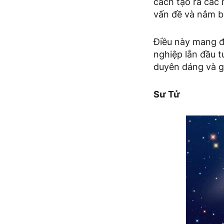
cách tạo ra các 
vấn đề và nắm bắt
Điều này mang đế
nghiệp lẫn đầu t
duyên dáng và g
Sư Tử