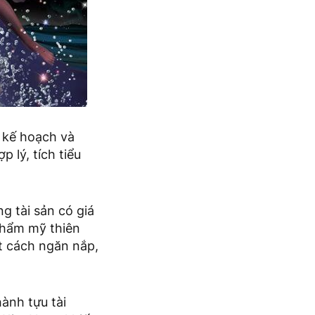
p kế hoạch và
 lý, tích tiểu
g tài sản có giá
thẩm mỹ thiên
t cách ngăn nắp,
ành tựu tài