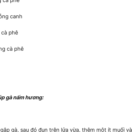
g cà phê
uỗng canh
 cà phê
ng cà phê
úp gà nấm hương:
gập gà, sau đó đun trên lửa vừa, thêm một ít muối và