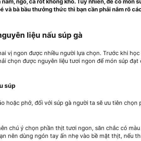
 nấm, ngô, cà rốt không khó. Tuy nhiên, để có món 
bé và bà bầu thưởng thức thì bạn cần phải nắm rõ cá
guyên liệu nấu súp gà
ai vị ngon được nhiều người lựa chọn. Trước khi học
hải chọn được nguyên liệu tươi ngon để món súp đạt
ấu súp
o hoặc phở, đối với súp gà người ta sẽ ưu tiên chọn
nên chú ý chọn phần thịt tươi ngon, săn chắc có màu
bạn nên dùng ngón tay ấn nhẹ vào bề mặt thịt, nếu th