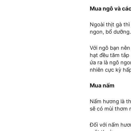
Mua ngô và các 
Ngoài thịt gà th
ngon, bổ dưỡng. 
Với ngô bạn nên
hạt đều tăm tắp
ứa ra là ngô ngo
nhiên cực kỳ hấ
Mua nấm
Nấm hương là t
sẽ có mùi thơm 
Đối với nấm hươ