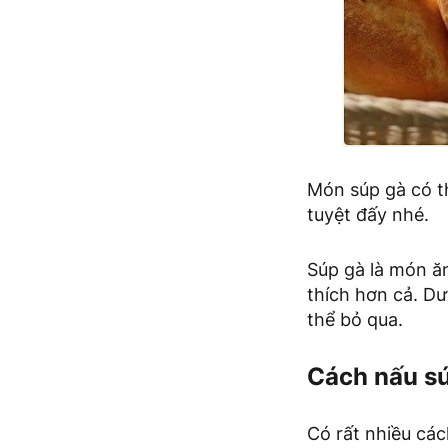
Món súp gà có t
tuyệt đấy nhé.
Súp gà là món ă
thích hơn cả. D
thể bỏ qua.
Cách nấu sú
Có rất nhiều các