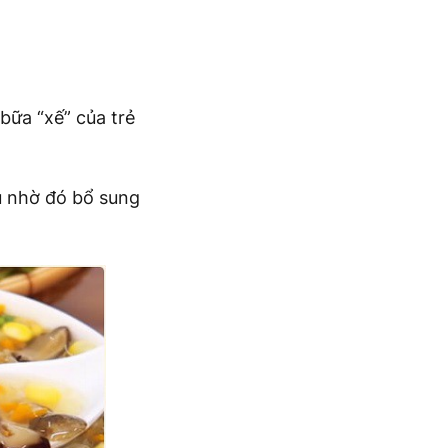
bữa “xế” của trẻ
ệu nhờ đó bổ sung