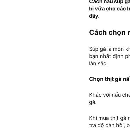
Cách nấu súp gà
bị vữa cho các 
đây.
Cách chọn n
Súp gà là món kh
bạn nhất định p
lẫn sắc.
Chọn thịt gà n
Khác với nấu chá
gà.
Khi mua thịt gà 
tra độ đàn hồi, 