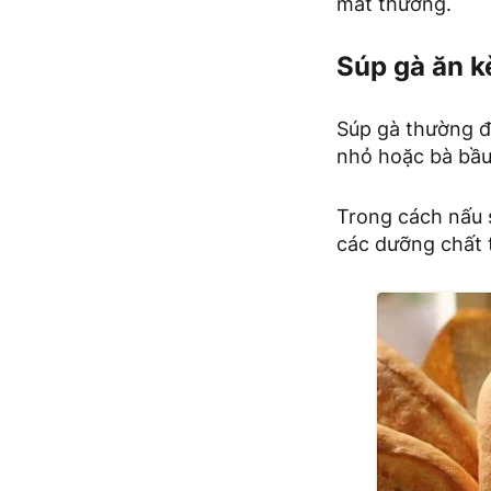
mắt thường.
Súp gà ăn k
Súp gà thường đư
nhỏ hoặc bà bầu
Trong cách nấu s
các dưỡng chất 