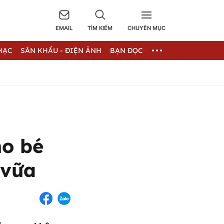
EMAIL
TÌM KIẾM
CHUYÊN MỤC
HẠC
SÂN KHẤU - ĐIỆN ẢNH
BẠN ĐỌC
ho bé
 vữa