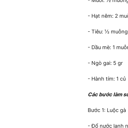
- Muối: ½ muỗn
- Hạt nêm: 2 m
- Tiêu: ½ muỗng
- Dầu mè: 1 muỗ
- Ngò gai: 5 gr
- Hành tím: 1 củ
Các bước làm s
Bước 1: Luộc gà
- Đổ nước lạnh n