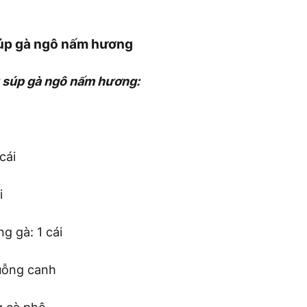
úp gà ngô nấm hương
 súp gà ngô nấm hương:
cái
i
g gà: 1 cái
uỗng canh