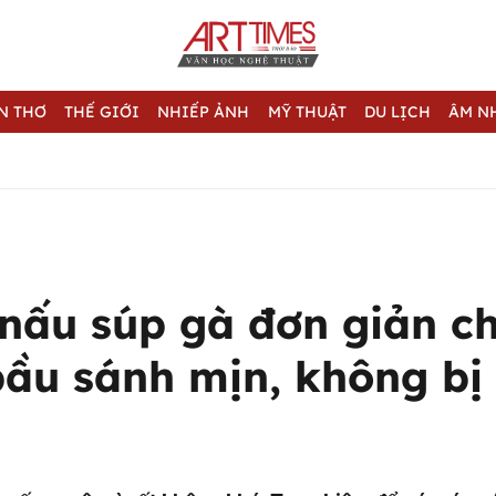
N THƠ
THẾ GIỚI
NHIẾP ẢNH
MỸ THUẬT
DU LỊCH
ÂM N
 nấu súp gà đơn giản c
bầu sánh mịn, không bị