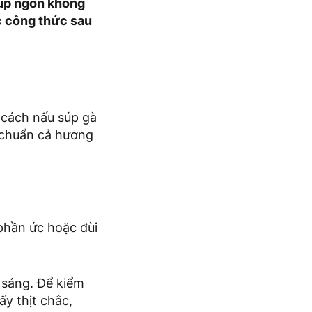
súp ngon không
c công thức sau
 cách nấu súp gà
 chuẩn cả hương
 phần ức hoặc đùi
 sáng. Để kiểm
ấy thịt chắc,