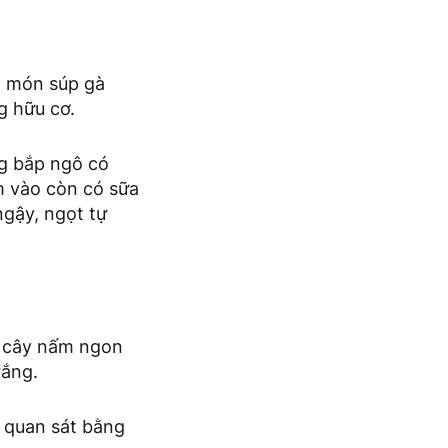
ên món súp gà
g hữu cơ.
g bắp ngô có
m vào còn có sữa
ngậy, ngọt tự
 cây nấm ngon
rắng.
g quan sát bằng