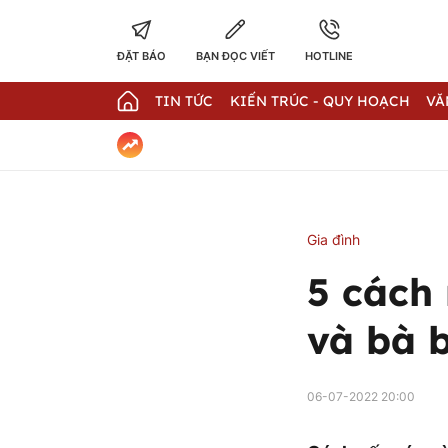
ĐẶT BÁO
BẠN ĐỌC VIẾT
HOTLINE
TIN TỨC
KIẾN TRÚC - QUY HOẠCH
VĂ
Gia đình
5 cách
và bà 
06-07-2022 20:00