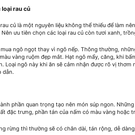
loại rau củ
ì rau củ là một nguyên liệu không thể thiếu để làm n
Nên ưu tiên chọn các loại rau củ còn tươi xanh, trồn
 mua ngô ngọt thay vì ngô nếp. Thông thường, nhữn
 màu vàng ruộm đẹp mắt. Hạt ngô mẩy, căng, khi bấ
n. Loại ngô này khi ăn sẽ cảm nhận được rõ vị thơm 
p dẫn.
hành phần quan trọng tạo nên món súp ngon. Những
rất đặc trưng, phần tán của nấm có màu vàng hoặc t
ng rừng thì thường sẽ có chân dài, tán rộng, dễ dàn