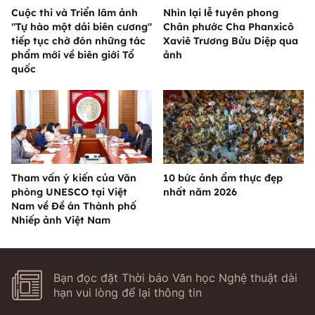
Cuộc thi và Triển lãm ảnh
Nhìn lại lễ tuyên phong
"Tự hào một dải biên cương"
Chân phước Cha Phanxicô
tiếp tục chờ đón những tác
Xaviê Trương Bửu Diệp qua
phẩm mới về biên giới Tổ
ảnh
quốc
Tham vấn ý kiến của Văn
10 bức ảnh ẩm thực đẹp
phòng UNESCO tại Việt
nhất năm 2026
Nam về Đề án Thành phố
Nhiếp ảnh Việt Nam
Bạn đọc đặt Thời báo Văn học Nghệ thuật dài
hạn vui lòng để lại thông tin