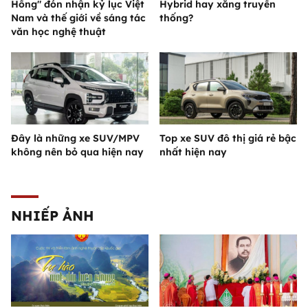
Hồng" đón nhận kỷ lục Việt
Hybrid hay xăng truyền
Nam và thế giới về sáng tác
thống?
văn học nghệ thuật
Đây là những xe SUV/MPV
Top xe SUV đô thị giá rẻ bậc
không nên bỏ qua hiện nay
nhất hiện nay
NHIẾP ẢNH