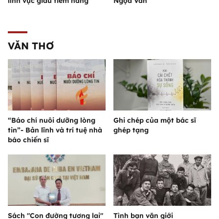
lĩnh vực giàu tiềm năng
Ngọa Vân
VĂN THƠ
“Báo chí nuôi dưỡng lòng
Ghi chép của một bác sĩ
tin”- Bản lĩnh và trí tuệ nhà
ghép tạng
báo chiến sĩ
Sách "Con đường tương lai"
Tình bạn văn giới