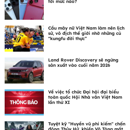
tới mức nào?
Cầu mây nữ Việt Nam làm nên lịch
sử, vô địch thế giới nhờ những cú
“kungfu đời thực”
Land Rover Discovery sẽ ngừng
sản xuất vào cuối năm 2026
Về việc tổ chức Đại hội đại biểu
toàn quốc Hội Nhà văn Việt Nam
lần thứ XI
Tuyệt kỹ "Huyền vũ phi kiếm" chấn
động Thủy Hử, khiến Võ Tòng mất