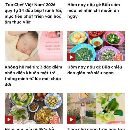
'Top Chef Việt Nam' 2026
Hôm nay nấu gì: Bữa cơm
quy tụ 14 đầu bếp tranh tài,
mùa hè nhìn chỉ muốn ăn
mục tiêu phát triển văn hoá
ngay
ẩm thực Việt
Không hề mê tín: 3 đặc điểm
Hôm nay nấu gì: Bữa chiều
nhận diện khuôn mặt trẻ
đơn giản mà siêu ngon
thông minh từ lúc mới chào
đời
Hôm nay nấu gì: Bữa tối
Ngôi nhà ngập tràn hoa trái