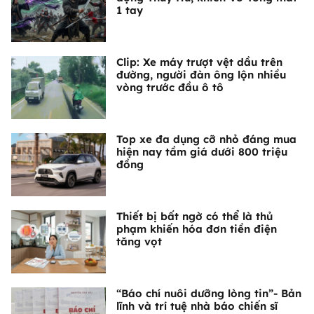
1 tay
Clip: Xe máy trượt vệt dầu trên
đường, người đàn ông lộn nhiều
vòng trước đầu ô tô
Top xe đa dụng cỡ nhỏ đáng mua
hiện nay tầm giá dưới 800 triệu
đồng
Thiết bị bất ngờ có thể là thủ
phạm khiến hóa đơn tiền điện
tăng vọt
“Báo chí nuôi dưỡng lòng tin”- Bản
lĩnh và trí tuệ nhà báo chiến sĩ