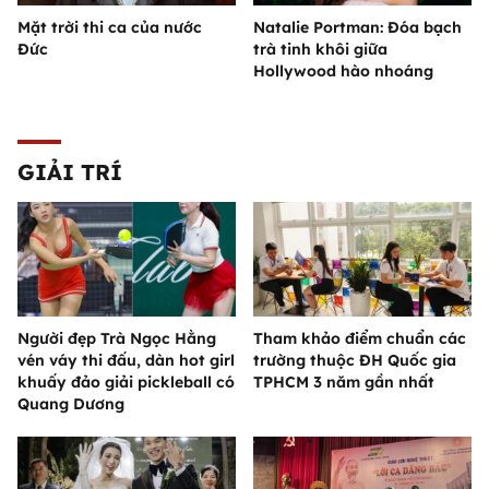
Mặt trời thi ca của nước
Natalie Portman: Đóa bạch
Đức
trà tinh khôi giữa
Hollywood hào nhoáng
GIẢI TRÍ
Người đẹp Trà Ngọc Hằng
Tham khảo điểm chuẩn các
vén váy thi đấu, dàn hot girl
trường thuộc ĐH Quốc gia
khuấy đảo giải pickleball có
TPHCM 3 năm gần nhất
Quang Dương