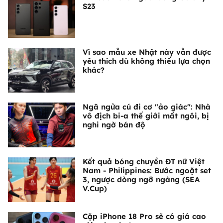
S23
Vì sao mẫu xe Nhật này vẫn được
yêu thích dù không thiếu lựa chọn
khác?
Ngã ngửa cú đi cơ "ảo giác": Nhà
vô địch bi-a thế giới mất ngôi, bị
nghi ngờ bán độ
Kết quả bóng chuyền ĐT nữ Việt
Nam - Philippines: Bước ngoặt set
3, ngược dòng ngỡ ngàng (SEA
V.Cup)
Cặp iPhone 18 Pro sẽ có giá cao