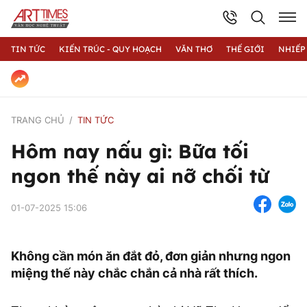
TIN TỨC
KIẾN TRÚC - QUY HOẠCH
VĂN THƠ
THẾ GIỚI
NHIẾP
TRANG CHỦ
TIN TỨC
Hôm nay nấu gì: Bữa tối
ngon thế này ai nỡ chối từ
01-07-2025 15:06
Không cần món ăn đắt đỏ, đơn giản nhưng ngon
miệng thế này chắc chắn cả nhà rất thích.