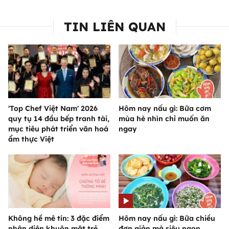
TIN LIÊN QUAN
'Top Chef Việt Nam' 2026
Hôm nay nấu gì: Bữa cơm
quy tụ 14 đầu bếp tranh tài,
mùa hè nhìn chỉ muốn ăn
mục tiêu phát triển văn hoá
ngay
ẩm thực Việt
Không hề mê tín: 3 đặc điểm
Hôm nay nấu gì: Bữa chiều
nhận diện khuôn mặt trẻ
đơn giản mà siêu ngon