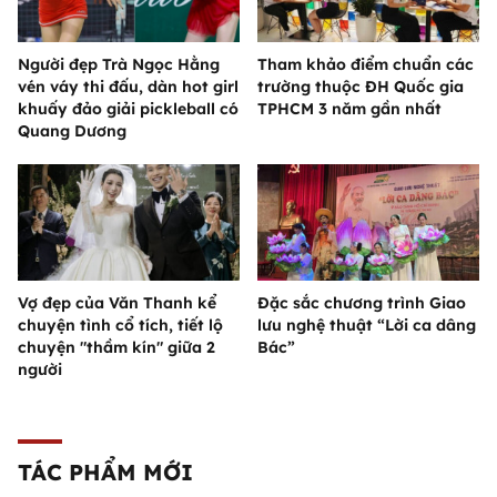
Người đẹp Trà Ngọc Hằng
Tham khảo điểm chuẩn các
vén váy thi đấu, dàn hot girl
trường thuộc ĐH Quốc gia
khuấy đảo giải pickleball có
TPHCM 3 năm gần nhất
Quang Dương
Vợ đẹp của Văn Thanh kể
Đặc sắc chương trình Giao
chuyện tình cổ tích, tiết lộ
lưu nghệ thuật “Lời ca dâng
chuyện "thầm kín" giữa 2
Bác”
người
TÁC PHẨM MỚI