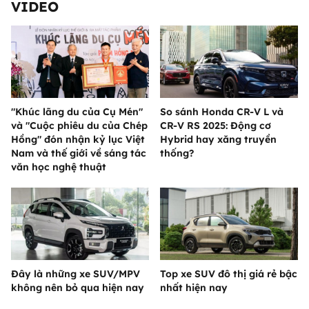
VIDEO
"Khúc lãng du của Cụ Mén"
So sánh Honda CR-V L và
và "Cuộc phiêu du của Chép
CR-V RS 2025: Động cơ
Hồng" đón nhận kỷ lục Việt
Hybrid hay xăng truyền
Nam và thế giới về sáng tác
thống?
văn học nghệ thuật
Đây là những xe SUV/MPV
Top xe SUV đô thị giá rẻ bậc
không nên bỏ qua hiện nay
nhất hiện nay