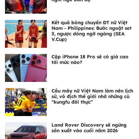
Kết quả bóng chuyền ĐT nữ Việt
Nam - Philippines: Bước ngoặt set
3, ngược dòng ngỡ ngàng (SEA
V.Cup)
Cặp iPhone 18 Pro sẽ có giá cao
tới mức nào?
Cầu mây nữ Việt Nam làm nên lịch
sử, vô địch thế giới nhờ những cú
“kungfu đời thực”
Land Rover Discovery sẽ ngừng
sản xuất vào cuối năm 2026