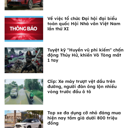
Về việc tổ chức Đại hội đại biểu
toàn quốc Hội Nhà văn Việt Nam
lần thứ XI
Tuyệt kỹ "Huyền vũ phi kiếm" chấn
động Thủy Hử, khiến Võ Tòng mất
1 tay
Clip: Xe máy trượt vệt dầu trên
đường, người đàn ông lộn nhiều
vòng trước đầu ô tô
Top xe đa dụng cỡ nhỏ đáng mua
hiện nay tầm giá dưới 800 triệu
đồng