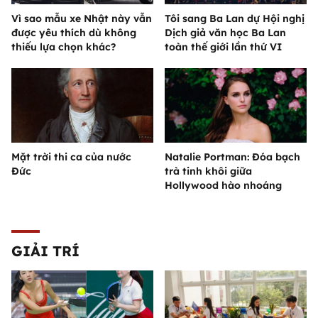
Vì sao mẫu xe Nhật này vẫn
Tôi sang Ba Lan dự Hội nghị
được yêu thích dù không
Dịch giả văn học Ba Lan
thiếu lựa chọn khác?
toàn thế giới lần thứ VI
Mặt trời thi ca của nước
Natalie Portman: Đóa bạch
Đức
trà tinh khôi giữa
Hollywood hào nhoáng
GIẢI TRÍ