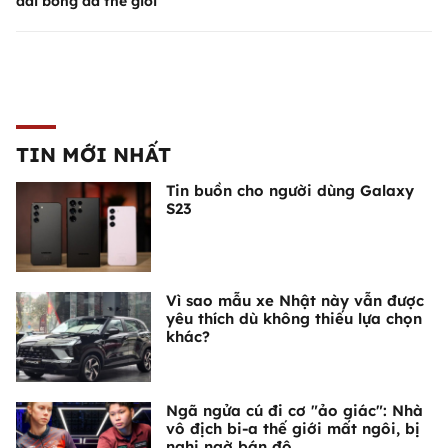
đài bóng đá thế giới
TIN MỚI NHẤT
Tin buồn cho người dùng Galaxy
S23
Vì sao mẫu xe Nhật này vẫn được
yêu thích dù không thiếu lựa chọn
khác?
Ngã ngửa cú đi cơ "ảo giác": Nhà
vô địch bi-a thế giới mất ngôi, bị
nghi ngờ bán độ