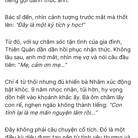
tiếng gọi đánh thức anh.
Bác sĩ đến, nhìn cảnh tượng trước mắt mà thốt
lên:
“Đây là một kỳ tích y học!”
Từ đó, với sự chăm sóc tận tình của gia đình,
Thiên Quân dần dần hồi phục nhận thức. Không
lâu sau, anh mở mắt, nhìn mẹ vợ và nói câu đầu
tiên: “
Mẹ, cảm ơn mẹ…”
Chỉ 4 từ thôi nhưng đủ khiến bà Nhâm xúc động
bật khóc. 9 năm nhọc nhằn, tủi hờn, hy vọng
dồn hết vào khoảnh khắc ấy. Bà ôm chầm lấy
con rể, nghẹn ngào không thành tiếng:
“Con
tỉnh lại là mẹ mãn nguyện lắm rồi…”
Đây không phải câu chuyện cổ tích. Đó là một
điều kỳ diệu được tạo nên từ tình yêu thương và