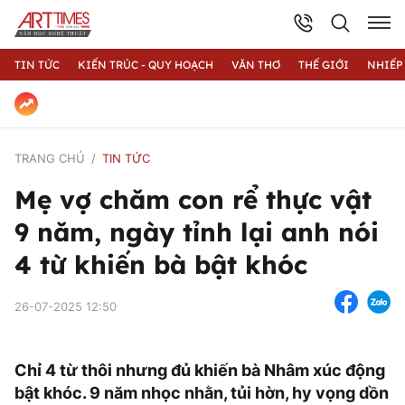
TIN TỨC
KIẾN TRÚC - QUY HOẠCH
VĂN THƠ
THẾ GIỚI
NHIẾP
TRANG CHỦ
TIN TỨC
Mẹ vợ chăm con rể thực vật
9 năm, ngày tỉnh lại anh nói
4 từ khiến bà bật khóc
26-07-2025 12:50
Chỉ 4 từ thôi nhưng đủ khiến bà Nhâm xúc động
bật khóc. 9 năm nhọc nhằn, tủi hờn, hy vọng dồn