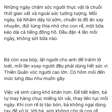
Những ngày chăm sóc người thực vật là chuỗi
thời gian vất vả ngoài sức tưởng tượng. Mỗi
ngày, bà Nhâm dậy từ sớm, chuẩn bị đồ ăn xay
nhuyễn, đút từng thìa nhỏ cho con rể, một bữa
kéo dài cả tiếng đồng hồ. Đều đặn 4 lần mỗi
ngày, không sót bữa nào.
Bà còn xoa bóp, lật người cho anh để tránh lở
loét, mỗi lần xoay người đều phải dùng hết sức vì
Thiên Quân vóc người cao lớn. Có hôm mỏi đến
mức lưng đau như muốn gãy.
Việc vệ sinh càng khó khăn hơn. Để tiết kiệm, bà
tự may hàng chục miếng lót vải, thay liên tục mỗi
ngày. Khi con rể bị táo bón, bà không ngại dùng
tay để xử lý. Với bà, anh không còn là con rể