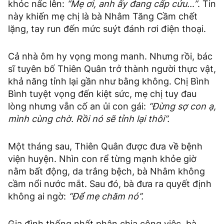
khóc nấc lên:
“Mẹ ơi, anh ấy đang cấp cứu…”
. Tin
này khiến mẹ chị là bà Nhâm Tăng Cầm chết
lặng, tay run đến mức suýt đánh rơi điện thoại.
Cả nhà ôm hy vọng mong manh. Nhưng rồi, bác
sĩ tuyên bố Thiên Quân trở thành người thực vật,
khả năng tỉnh lại gần như bằng không. Chị Bình
Bình tuyệt vọng đến kiệt sức, mẹ chị tuy đau
lòng nhưng vẫn cố an ủi con gái:
“Đừng sợ con ạ,
mình cùng chờ. Rồi nó sẽ tỉnh lại thôi”.
Một tháng sau, Thiên Quân được đưa về bệnh
viện huyện. Nhìn con rể từng mạnh khỏe giờ
nằm bất động, da trắng bệch, bà Nhâm không
cầm nổi nước mắt. Sau đó, bà đưa ra quyết định
không ai ngờ:
“Để mẹ chăm nó”.
Gia đình thống nhất phân chia công việc, bà