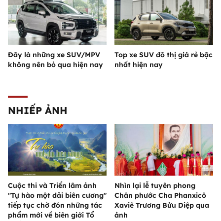
Đây là những xe SUV/MPV
Top xe SUV đô thị giá rẻ bậc
không nên bỏ qua hiện nay
nhất hiện nay
NHIẾP ẢNH
Cuộc thi và Triển lãm ảnh
Nhìn lại lễ tuyên phong
"Tự hào một dải biên cương"
Chân phước Cha Phanxicô
tiếp tục chờ đón những tác
Xaviê Trương Bửu Diệp qua
phẩm mới về biên giới Tổ
ảnh