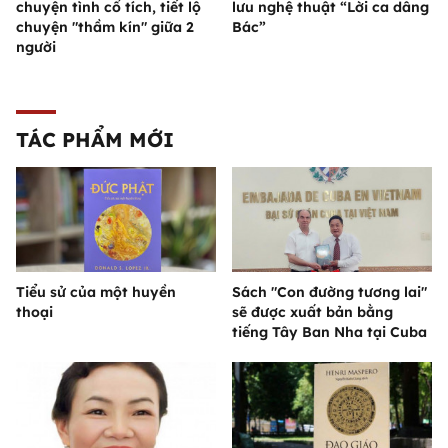
chuyện tình cổ tích, tiết lộ
lưu nghệ thuật “Lời ca dâng
chuyện "thầm kín" giữa 2
Bác”
người
TÁC PHẨM MỚI
Tiểu sử của một huyền
Sách "Con đường tương lai"
thoại
sẽ được xuất bản bằng
tiếng Tây Ban Nha tại Cuba