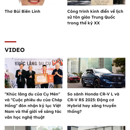
Thơ Bùi Biên Linh
Công trình kinh điển về lịch
sử tôn giáo Trung Quốc
trong thế kỷ XX
VIDEO
"Khúc lãng du của Cụ Mén"
So sánh Honda CR-V L và
và "Cuộc phiêu du của Chép
CR-V RS 2025: Động cơ
Hồng" đón nhận kỷ lục Việt
Hybrid hay xăng truyền
Nam và thế giới về sáng tác
thống?
văn học nghệ thuật