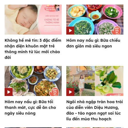
Không hề mê tín: 3 đặc điểm
Hôm nay nấu gì: Bữa chiều
nhận diện khuôn mặt trẻ
đơn giản mà siêu ngon
thông minh từ lúc mới chào
đời
Hôm nay nấu gì: Bữa tối
Ngôi nhà ngập tràn hoa trái
thanh mát, cực dễ ăn cho
của diễn viên Diệu Hương,
ngày siêu nóng
đào - táo ngon ngọt sai lúc
lỉu đến mùa thu hoạch