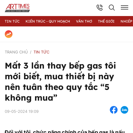
TIN TỨC
KIẾN TRÚC - QUY HOẠCH
VĂN THƠ
THẾ GIỚI
NHIẾP
TRANG CHỦ
TIN TỨC
Mất 3 lần thay bếp gas tôi
mới biết, mua thiết bị này
nên tuân theo quy tắc “5
không mua”
09-05-2024 19:09
Đối với tôi, chức năng chính của bếp gas là nấu