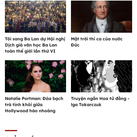
Tôi sang Ba Lan dự Hội nghị
Mặt trời thi ca của nước
Dịch giả văn học Ba Lan
Đức
toàn thế giới lần thứ VI
Natalie Portman: Đóa bạch
Truyện ngắn Hoa tử đằng -
trà tinh khôi giữa
lga Tokarczuk
Hollywood hào nhoáng