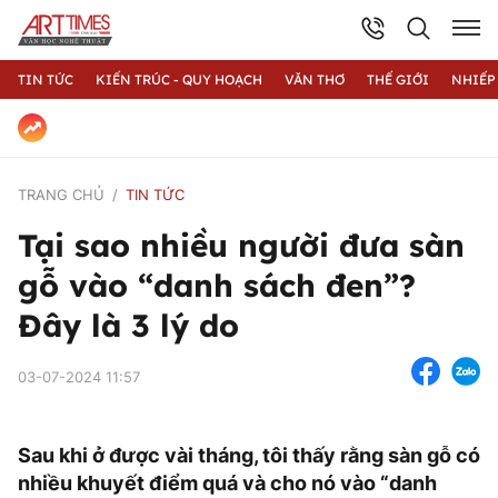
TIN TỨC
KIẾN TRÚC - QUY HOẠCH
VĂN THƠ
THẾ GIỚI
NHIẾP
TRANG CHỦ
TIN TỨC
Tại sao nhiều người đưa sàn
gỗ vào “danh sách đen”?
Đây là 3 lý do
03-07-2024 11:57
Sau khi ở được vài tháng, tôi thấy rằng sàn gỗ có
nhiều khuyết điểm quá và cho nó vào “danh