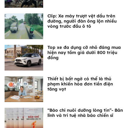
Clip: Xe máy trượt vệt dầu trên
đường, người đàn ông lộn nhiều
vòng trước đầu ô tô
Top xe đa dụng cỡ nhỏ đáng mua
hiện nay tầm giá dưới 800 triệu
đồng
Thiết bị bất ngờ có thể là thủ
phạm khiến hóa đơn tiền điện
tăng vọt
“Báo chí nuôi dưỡng lòng tin”- Bản
lĩnh và trí tuệ nhà báo chiến sĩ