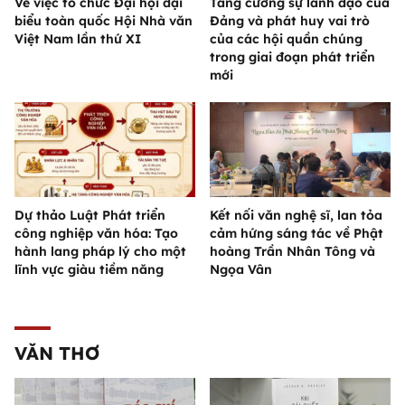
Về việc tổ chức Đại hội đại
Tăng cường sự lãnh đạo của
biểu toàn quốc Hội Nhà văn
Đảng và phát huy vai trò
Việt Nam lần thứ XI
của các hội quần chúng
trong giai đoạn phát triển
mới
Dự thảo Luật Phát triển
Kết nối văn nghệ sĩ, lan tỏa
công nghiệp văn hóa: Tạo
cảm hứng sáng tác về Phật
hành lang pháp lý cho một
hoàng Trần Nhân Tông và
lĩnh vực giàu tiềm năng
Ngọa Vân
VĂN THƠ