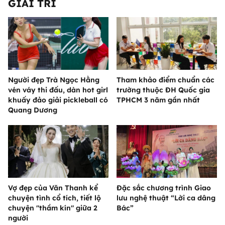
GIẢI TRÍ
Người đẹp Trà Ngọc Hằng
Tham khảo điểm chuẩn các
vén váy thi đấu, dàn hot girl
trường thuộc ĐH Quốc gia
khuấy đảo giải pickleball có
TPHCM 3 năm gần nhất
Quang Dương
Vợ đẹp của Văn Thanh kể
Đặc sắc chương trình Giao
chuyện tình cổ tích, tiết lộ
lưu nghệ thuật “Lời ca dâng
chuyện "thầm kín" giữa 2
Bác”
người