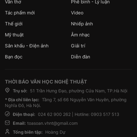
Văn thơ
Phê bình - Lý luận
Tác phẩm mới
Video
Thế giới
Nhiếp ảnh
Mỹ thuật
Âm nhạc
Sân khấu - Điện ảnh
Giải trí
Bạn đọc
Diễn đàn
THỜI BÁO VĂN HỌC NGHỆ THUẬT
Trụ sở:
51 Trần Hưng Đạo, phường Cửa Nam, TP.Hà Nội
* Địa chỉ liên lạc:
Tầng 7, số 66 Nguyễn Văn Huyên, phường
Nghĩa Đô, Hà Nội.
Điện thoại:
024 62 900 262 | Hotline: 0903 517 513
Email:
toasoan.vhnt@gmail.com
Tổng biên tập:
Hoàng Dự