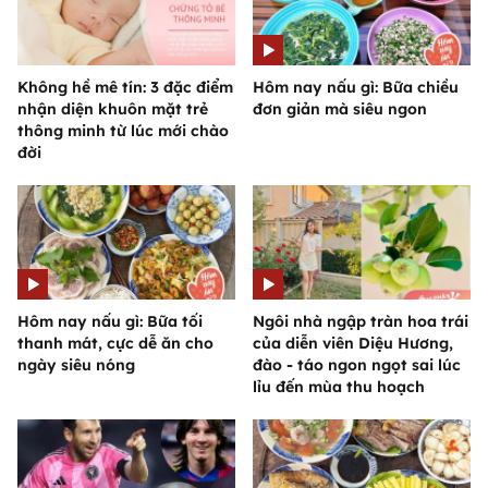
Không hề mê tín: 3 đặc điểm
Hôm nay nấu gì: Bữa chiều
nhận diện khuôn mặt trẻ
đơn giản mà siêu ngon
thông minh từ lúc mới chào
đời
Hôm nay nấu gì: Bữa tối
Ngôi nhà ngập tràn hoa trái
thanh mát, cực dễ ăn cho
của diễn viên Diệu Hương,
ngày siêu nóng
đào - táo ngon ngọt sai lúc
lỉu đến mùa thu hoạch