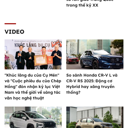
trong thế kỷ XX
VIDEO
"Khúc lãng du của Cụ Mén"
So sánh Honda CR-V L và
và "Cuộc phiêu du của Chép
CR-V RS 2025: Động cơ
Hồng" đón nhận kỷ lục Việt
Hybrid hay xăng truyền
Nam và thế giới về sáng tác
thống?
văn học nghệ thuật