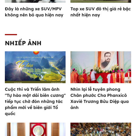
Đây là những xe SUV/MPV
Top xe SUV đô thị giá rẻ bậc
không nên bỏ qua hiện nay
nhất hiện nay
NHIẾP ẢNH
Cuộc thi và Triển lãm ảnh
Nhìn lại lễ tuyên phong
"Tự hào một dải biên cương"
Chân phước Cha Phanxicô
tiếp tục chờ đón những tác
Xaviê Trương Bửu Diệp qua
phẩm mới về biên giới Tổ
ảnh
quốc