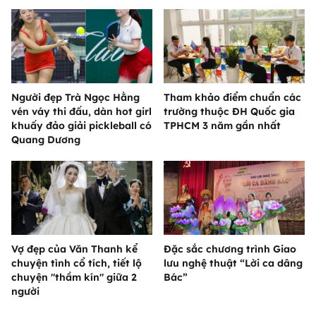
Người đẹp Trà Ngọc Hằng
Tham khảo điểm chuẩn các
vén váy thi đấu, dàn hot girl
trường thuộc ĐH Quốc gia
khuấy đảo giải pickleball có
TPHCM 3 năm gần nhất
Quang Dương
Vợ đẹp của Văn Thanh kể
Đặc sắc chương trình Giao
chuyện tình cổ tích, tiết lộ
lưu nghệ thuật “Lời ca dâng
chuyện "thầm kín" giữa 2
Bác”
người