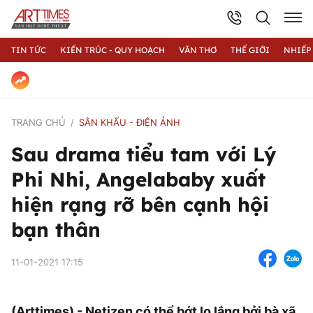
TIN TỨC
KIẾN TRÚC - QUY HOẠCH
VĂN THƠ
THẾ GIỚI
NHIẾP
TRANG CHỦ
SÂN KHẤU - ĐIỆN ẢNH
Sau drama tiểu tam với Lý
Phi Nhi, Angelababy xuất
hiện rạng rỡ bên cạnh hội
bạn thân
11-01-2021 17:15
(Arttimes) - Netizen có thể bớt lo lắng bởi bà xã