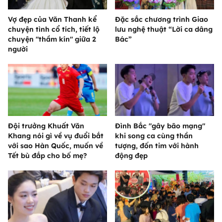
Vợ đẹp của Văn Thanh kể
Đặc sắc chương trình Giao
chuyện tình cổ tích, tiết lộ
lưu nghệ thuật “Lời ca dâng
chuyện "thầm kín" giữa 2
Bác”
người
Đội trưởng Khuất Văn
Đình Bắc "gây bão mạng"
Khang nói gì về vụ đuổi bắt
khi song ca cùng thần
với sao Hàn Quốc, muốn về
tượng, đốn tim với hành
Tết bù đắp cho bố mẹ?
động đẹp