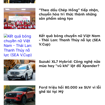
“Theo dấu Chép Hồng” tiếp nhận,
chuyển hóa tri thức thành những
sản phẩm sáng tạo
Kết quả bóng chuyền nữ Việt Nam
- Thái Lan: Thanh Thúy nỗ lực (SEA
V.Cup)
Suzuki XL7 Hybrid: Công nghệ nửa
mùa hay "vũ khí" lật đổ Xpander?
Ford triệu hồi 80.000 xe SUV vì lỗi
ghế lái tại Mỹ