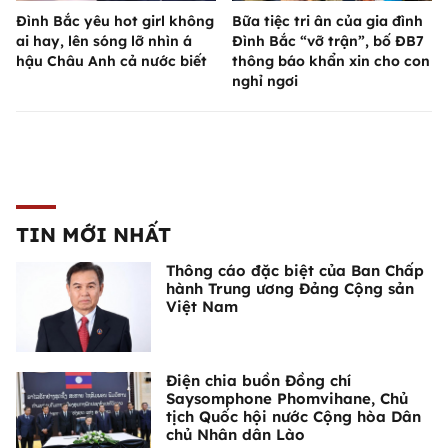
Đình Bắc yêu hot girl không
Bữa tiệc tri ân của gia đình
ai hay, lên sóng lỡ nhìn á
Đình Bắc “vỡ trận”, bố ĐB7
hậu Châu Anh cả nước biết
thông báo khẩn xin cho con
nghỉ ngơi
TIN MỚI NHẤT
Thông cáo đặc biệt của Ban Chấp
hành Trung ương Đảng Cộng sản
Việt Nam
Điện chia buồn Đồng chí
Saysomphone Phomvihane, Chủ
tịch Quốc hội nước Cộng hòa Dân
chủ Nhân dân Lào