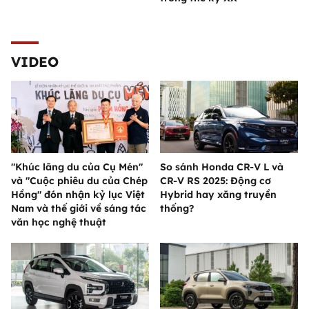
VIDEO
"Khúc lãng du của Cụ Mén"
So sánh Honda CR-V L và
và "Cuộc phiêu du của Chép
CR-V RS 2025: Động cơ
Hồng" đón nhận kỷ lục Việt
Hybrid hay xăng truyền
Nam và thế giới về sáng tác
thống?
văn học nghệ thuật