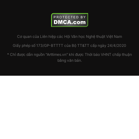
Cơ quan của Liên hiệp các Hội Văn học Nghệ thuật Việt Nam
Giấy phép số 173/GP-BTTTT của Bộ TT&TT cấp ngày 24/4/2020
* Chỉ được dẫn nguồn "Arttimes.vn" khi được Thời báo VHNT chấp thuận
bằng văn bản.