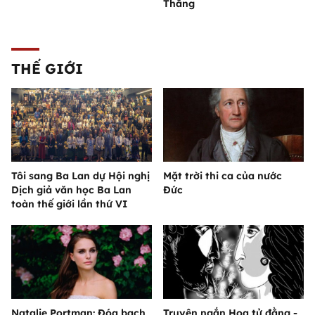
Thắng
THẾ GIỚI
Tôi sang Ba Lan dự Hội nghị
Mặt trời thi ca của nước
Dịch giả văn học Ba Lan
Đức
toàn thế giới lần thứ VI
Natalie Portman: Đóa bạch
Truyện ngắn Hoa tử đằng -