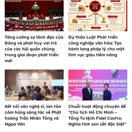
Tăng cường sự lãnh đạo của
Dự thảo Luật Phát triển
Đảng và phát huy vai trò
công nghiệp văn hóa: Tạo
của các hội quần chúng
hành lang pháp lý cho một
trong giai đoạn phát triển
lĩnh vực giàu tiềm năng
mới
Kết nối văn nghệ sĩ, lan tỏa
Chuỗi hoạt động chuyên đề
cảm hứng sáng tác về Phật
"Chủ tịch Hồ Chí Minh –
hoàng Trần Nhân Tông và
Tổng Tư lệnh Fidel Castro:
Ngọa Vân
Nghĩa tình son sắt đặc biệt"