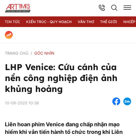
TIN TỨC
KIẾN TRÚC - QUY HOẠCH
VĂN THƠ
THẾ GIỚI
NHIẾP
TRANG CHỦ
GÓC NHÌN
LHP Venice: Cứu cánh của
nền công nghiệp điện ảnh
khủng hoảng
10-09-2020 10:38
Liên hoan phim Venice đang chấp nhận mạo
hiểm khi vẫn tiến hành tổ chức trong khi Liên