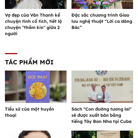
Vợ đẹp của Văn Thanh kể
Đặc sắc chương trình Giao
chuyện tình cổ tích, tiết lộ
lưu nghệ thuật “Lời ca dâng
chuyện "thầm kín" giữa 2
Bác”
người
TÁC PHẨM MỚI
Tiểu sử của một huyền
Sách "Con đường tương lai"
thoại
sẽ được xuất bản bằng
tiếng Tây Ban Nha tại Cuba