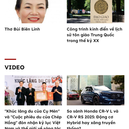
Thơ Bùi Biên Linh
Công trình kinh điển về lịch
sử tôn giáo Trung Quốc
trong thế kỷ XX
VIDEO
"Khúc lãng du của Cụ Mén"
So sánh Honda CR-V L và
và "Cuộc phiêu du của Chép
CR-V RS 2025: Động cơ
Hồng" đón nhận kỷ lục Việt
Hybrid hay xăng truyền
Nam và thế giới về sáng tác
thống?