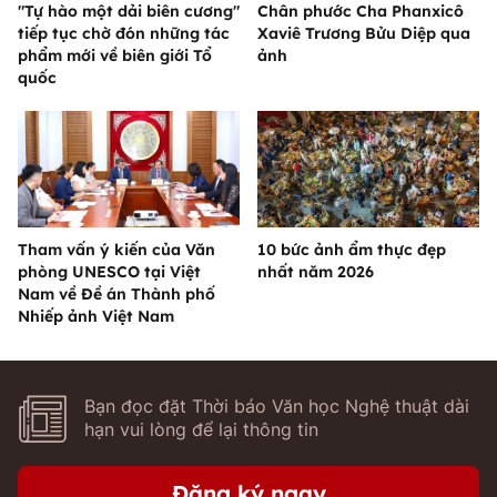
"Tự hào một dải biên cương"
Chân phước Cha Phanxicô
tiếp tục chờ đón những tác
Xaviê Trương Bửu Diệp qua
phẩm mới về biên giới Tổ
ảnh
quốc
Tham vấn ý kiến của Văn
10 bức ảnh ẩm thực đẹp
phòng UNESCO tại Việt
nhất năm 2026
Nam về Đề án Thành phố
Nhiếp ảnh Việt Nam
Bạn đọc đặt Thời báo Văn học Nghệ thuật dài
hạn vui lòng để lại thông tin
Đăng ký ngay