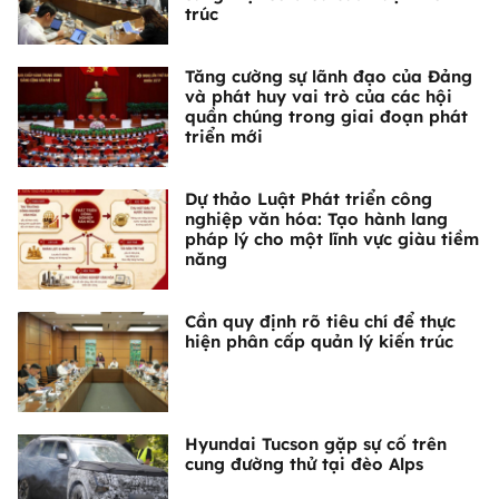
trúc
Tăng cường sự lãnh đạo của Đảng
và phát huy vai trò của các hội
quần chúng trong giai đoạn phát
triển mới
Dự thảo Luật Phát triển công
nghiệp văn hóa: Tạo hành lang
pháp lý cho một lĩnh vực giàu tiềm
năng
Cần quy định rõ tiêu chí để thực
hiện phân cấp quản lý kiến trúc
Hyundai Tucson gặp sự cố trên
cung đường thử tại đèo Alps