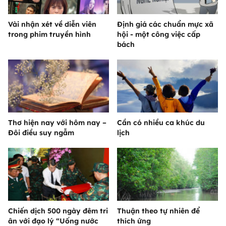
Vài nhận xét về diễn viên
Định giá các chuẩn mực xã
trong phim truyền hình
hội - một công việc cấp
bách
Thơ hiện nay với hôm nay –
Cần có nhiều ca khúc du
Đôi điều suy ngẫm
lịch
Chiến dịch 500 ngày đêm tri
Thuận theo tự nhiên để
ân với đạo lý “Uống nước
thích ứng