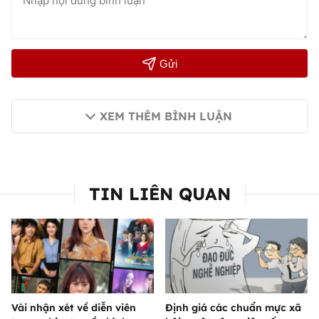
Gửi
XEM THÊM BÌNH LUẬN
TIN LIÊN QUAN
Vài nhận xét về diễn viên
Định giá các chuẩn mực xã