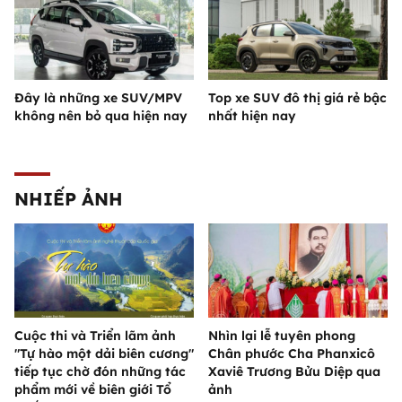
Đây là những xe SUV/MPV
Top xe SUV đô thị giá rẻ bậc
không nên bỏ qua hiện nay
nhất hiện nay
NHIẾP ẢNH
Cuộc thi và Triển lãm ảnh
Nhìn lại lễ tuyên phong
"Tự hào một dải biên cương"
Chân phước Cha Phanxicô
tiếp tục chờ đón những tác
Xaviê Trương Bửu Diệp qua
phẩm mới về biên giới Tổ
ảnh