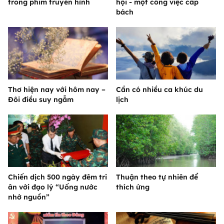
trong phim truyền hình
hội - một công việc cấp
bách
Thơ hiện nay với hôm nay –
Cần có nhiều ca khúc du
Đôi điều suy ngẫm
lịch
Chiến dịch 500 ngày đêm tri
Thuận theo tự nhiên để
ân với đạo lý “Uống nước
thích ứng
nhớ nguồn”