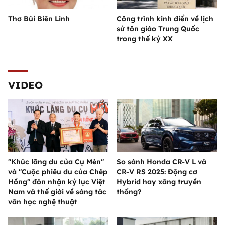
Thơ Bùi Biên Linh
Công trình kinh điển về lịch
sử tôn giáo Trung Quốc
trong thế kỷ XX
VIDEO
"Khúc lãng du của Cụ Mén"
So sánh Honda CR-V L và
và "Cuộc phiêu du của Chép
CR-V RS 2025: Động cơ
Hồng" đón nhận kỷ lục Việt
Hybrid hay xăng truyền
Nam và thế giới về sáng tác
thống?
văn học nghệ thuật