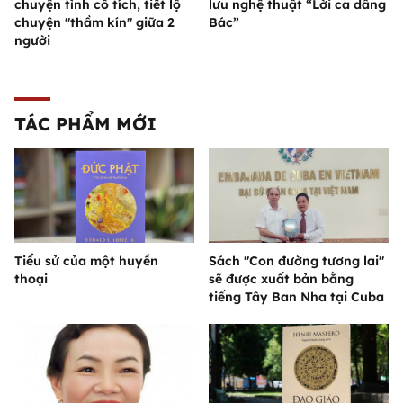
chuyện tình cổ tích, tiết lộ
lưu nghệ thuật “Lời ca dâng
chuyện "thầm kín" giữa 2
Bác”
người
TÁC PHẨM MỚI
Tiểu sử của một huyền
Sách "Con đường tương lai"
thoại
sẽ được xuất bản bằng
tiếng Tây Ban Nha tại Cuba