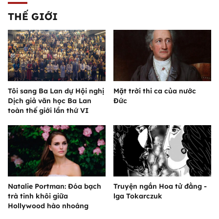
THẾ GIỚI
Tôi sang Ba Lan dự Hội nghị
Mặt trời thi ca của nước
Dịch giả văn học Ba Lan
Đức
toàn thế giới lần thứ VI
Natalie Portman: Đóa bạch
Truyện ngắn Hoa tử đằng -
trà tinh khôi giữa
lga Tokarczuk
Hollywood hào nhoáng