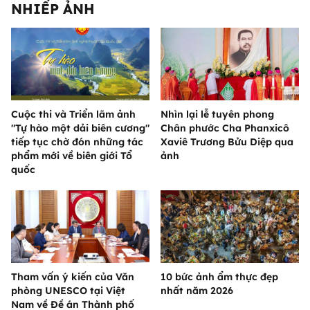
NHIẾP ẢNH
Cuộc thi và Triển lãm ảnh
Nhìn lại lễ tuyên phong
"Tự hào một dải biên cương"
Chân phước Cha Phanxicô
tiếp tục chờ đón những tác
Xaviê Trương Bửu Diệp qua
phẩm mới về biên giới Tổ
ảnh
quốc
Tham vấn ý kiến của Văn
10 bức ảnh ẩm thực đẹp
phòng UNESCO tại Việt
nhất năm 2026
Nam về Đề án Thành phố