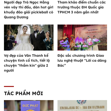
Người đẹp Trà Ngọc Hằng
Tham khảo điểm chuẩn các
vén váy thi đấu, dàn hot girl
trường thuộc ĐH Quốc gia
khuấy đảo giải pickleball có
TPHCM 3 năm gần nhất
Quang Dương
Vợ đẹp của Văn Thanh kể
Đặc sắc chương trình Giao
chuyện tình cổ tích, tiết lộ
lưu nghệ thuật “Lời ca dâng
chuyện "thầm kín" giữa 2
Bác”
người
TÁC PHẨM MỚI