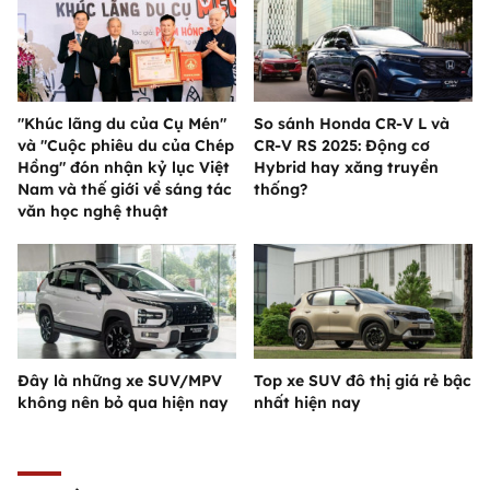
"Khúc lãng du của Cụ Mén"
So sánh Honda CR-V L và
và "Cuộc phiêu du của Chép
CR-V RS 2025: Động cơ
Hồng" đón nhận kỷ lục Việt
Hybrid hay xăng truyền
Nam và thế giới về sáng tác
thống?
văn học nghệ thuật
Đây là những xe SUV/MPV
Top xe SUV đô thị giá rẻ bậc
không nên bỏ qua hiện nay
nhất hiện nay