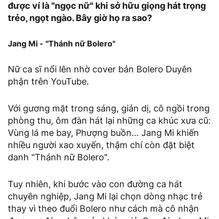
được ví là "ngọc nữ" khi sở hữu giọng hát trọng
trẻo, ngọt ngào. Bây giờ họ ra sao?
Jang Mi - "Thánh nữ Bolero"
Nữ ca sĩ nổi lên nhờ cover bản Bolero Duyên
phận trên YouTube.
Với gương mặt trong sáng, giản dị, cô ngồi trong
phòng thu, ôm đàn hát lại những ca khúc xưa cũ:
Vùng lá me bay, Phượng buồn… Jang Mi khiến
nhiều người xao xuyến, thậm chí còn đặt biệt
danh "Thánh nữ Bolero".
Tuy nhiên, khi bước vào con đường ca hát
chuyên nghiệp, Jang Mi lại chọn dòng nhạc trẻ
thay vì theo đuổi Bolero như cách mà cô nhận