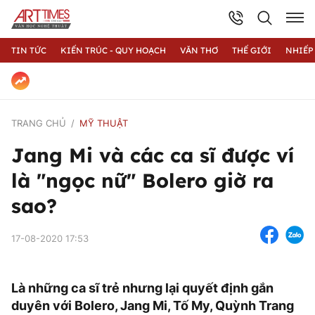
TIN TỨC
KIẾN TRÚC - QUY HOẠCH
VĂN THƠ
THẾ GIỚI
NHIẾP
TRANG CHỦ
MỸ THUẬT
Jang Mi và các ca sĩ được ví
là "ngọc nữ" Bolero giờ ra
sao?
17-08-2020 17:53
Là những ca sĩ trẻ nhưng lại quyết định gắn
duyên với Bolero, Jang Mi, Tố My, Quỳnh Trang