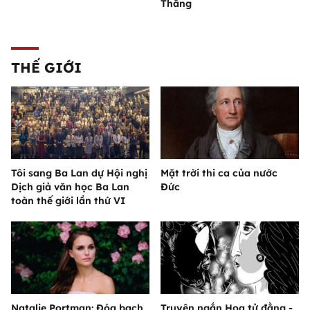
Thắng
THẾ GIỚI
Tôi sang Ba Lan dự Hội nghị
Mặt trời thi ca của nước
Dịch giả văn học Ba Lan
Đức
toàn thế giới lần thứ VI
Natalie Portman: Đóa bạch
Truyện ngắn Hoa tử đằng -