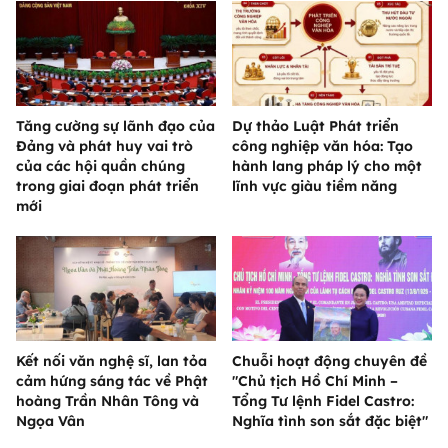
Tăng cường sự lãnh đạo của
Dự thảo Luật Phát triển
Đảng và phát huy vai trò
công nghiệp văn hóa: Tạo
của các hội quần chúng
hành lang pháp lý cho một
trong giai đoạn phát triển
lĩnh vực giàu tiềm năng
mới
Kết nối văn nghệ sĩ, lan tỏa
Chuỗi hoạt động chuyên đề
cảm hứng sáng tác về Phật
"Chủ tịch Hồ Chí Minh –
hoàng Trần Nhân Tông và
Tổng Tư lệnh Fidel Castro:
Ngọa Vân
Nghĩa tình son sắt đặc biệt"