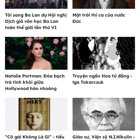
Tôi sang Ba Lan dự Hội nghị
Mặt trời thi ca của nước
Dịch giả văn học Ba Lan
Đức
toàn thế giới lần thứ VI
Natalie Portman: Đóa bạch
Truyện ngắn Hoa tử đằng -
trà tinh khôi giữa
lga Tokarczuk
Hollywood hào nhoáng
“Cô gái Không Là Gì” - tiểu
Giáo sư, Viện sỹ N.I.Nikulin -