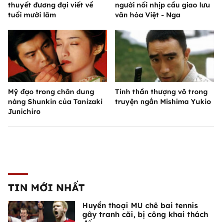
thuyết đương đại viết về
người nối nhịp cầu giao lưu
tuổi mười lăm
văn hóa Việt - Nga
Mỹ đạo trong chân dung
Tinh thần thượng võ trong
nàng Shunkin của Tanizaki
truyện ngắn Mishima Yukio
Junichiro
TIN MỚI NHẤT
Huyền thoại MU chê bai tennis
gây tranh cãi, bị công khai thách