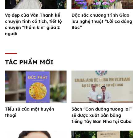
Vợ đẹp của Văn Thanh kể
Đặc sắc chương trình Giao
chuyện tình cổ tích, tiết lộ
lưu nghệ thuật “Lời ca dâng
chuyện "thầm kín" giữa 2
Bác”
người
TÁC PHẨM MỚI
Tiểu sử của một huyền
Sách "Con đường tương lai"
thoại
sẽ được xuất bản bằng
tiếng Tây Ban Nha tại Cuba