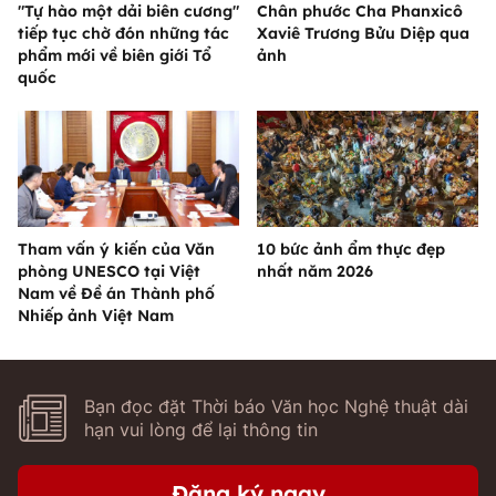
"Tự hào một dải biên cương"
Chân phước Cha Phanxicô
tiếp tục chờ đón những tác
Xaviê Trương Bửu Diệp qua
phẩm mới về biên giới Tổ
ảnh
quốc
Tham vấn ý kiến của Văn
10 bức ảnh ẩm thực đẹp
phòng UNESCO tại Việt
nhất năm 2026
Nam về Đề án Thành phố
Nhiếp ảnh Việt Nam
Bạn đọc đặt Thời báo Văn học Nghệ thuật dài
hạn vui lòng để lại thông tin
Đăng ký ngay