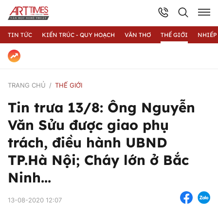
TIN TỨC
KIẾN TRÚC - QUY HOẠCH
VĂN THƠ
THẾ GIỚI
NHIẾP
TRANG CHỦ
THẾ GIỚI
Tin trưa 13/8: Ông Nguyễn
Văn Sửu được giao phụ
trách, điều hành UBND
TP.Hà Nội; Cháy lớn ở Bắc
Ninh...
13-08-2020 12:07