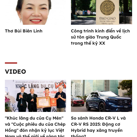
Thơ Bùi Biên Linh
Công trình kinh điển về lịch
sử tôn giáo Trung Quốc
trong thế kỷ XX
VIDEO
"Khúc lãng du của Cụ Mén"
So sánh Honda CR-V L và
và "Cuộc phiêu du của Chép
CR-V RS 2025: Động cơ
Hồng" đón nhận kỷ lục Việt
Hybrid hay xăng truyền
Nam và thế giới về sáng tác
thống?