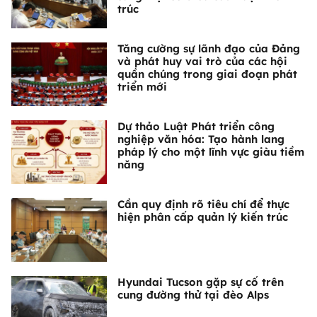
trúc
Tăng cường sự lãnh đạo của Đảng
và phát huy vai trò của các hội
quần chúng trong giai đoạn phát
triển mới
Dự thảo Luật Phát triển công
nghiệp văn hóa: Tạo hành lang
pháp lý cho một lĩnh vực giàu tiềm
năng
Cần quy định rõ tiêu chí để thực
hiện phân cấp quản lý kiến trúc
Hyundai Tucson gặp sự cố trên
cung đường thử tại đèo Alps