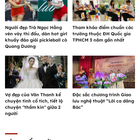
Người đẹp Trà Ngọc Hằng
Tham khảo điểm chuẩn các
vén váy thi đấu, dàn hot girl
trường thuộc ĐH Quốc gia
khuấy đảo giải pickleball có
TPHCM 3 năm gần nhất
Quang Dương
Vợ đẹp của Văn Thanh kể
Đặc sắc chương trình Giao
chuyện tình cổ tích, tiết lộ
lưu nghệ thuật “Lời ca dâng
chuyện "thầm kín" giữa 2
Bác”
người