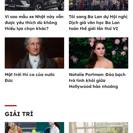
Vì sao mẫu xe Nhật này vẫn
Tôi sang Ba Lan dự Hội nghị
được yêu thích dù không
Dịch giả văn học Ba Lan
thiếu lựa chọn khác?
toàn thế giới lần thứ VI
Mặt trời thi ca của nước
Natalie Portman: Đóa bạch
Đức
trà tinh khôi giữa
Hollywood hào nhoáng
GIẢI TRÍ