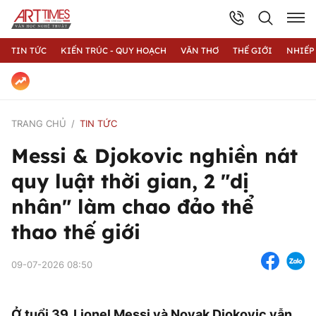
TIN TỨC
KIẾN TRÚC - QUY HOẠCH
VĂN THƠ
THẾ GIỚI
NHIẾP
TRANG CHỦ
TIN TỨC
Messi & Djokovic nghiền nát
quy luật thời gian, 2 "dị
nhân" làm chao đảo thể
thao thế giới
09-07-2026 08:50
Ở tuổi 39, Lionel Messi và Novak Djokovic vẫn