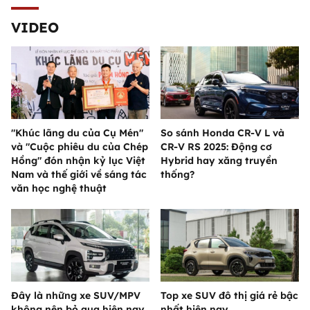
VIDEO
"Khúc lãng du của Cụ Mén"
So sánh Honda CR-V L và
và "Cuộc phiêu du của Chép
CR-V RS 2025: Động cơ
Hồng" đón nhận kỷ lục Việt
Hybrid hay xăng truyền
Nam và thế giới về sáng tác
thống?
văn học nghệ thuật
Đây là những xe SUV/MPV
Top xe SUV đô thị giá rẻ bậc
không nên bỏ qua hiện nay
nhất hiện nay