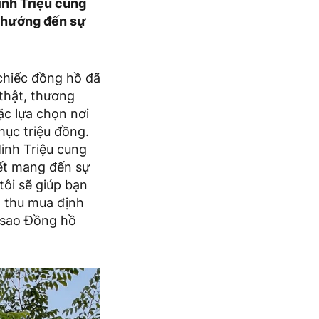
inh Triệu cung
, hướng đến sự
chiếc đồng hồ đã
 thật, thương
ặc lựa chọn nơi
hục triệu đồng.
inh Triệu cung
ết mang đến sự
ôi sẽ giúp bạn
g thu mua định
ì sao Đồng hồ