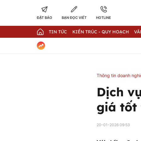
ĐẶT BÁO
BẠN ĐỌC VIẾT
HOTLINE
TIN TỨC
KIẾN TRÚC - QUY HOẠCH
VĂ
Thông tin doanh ngh
Dịch v
giá tốt
20-01-2026 09:53