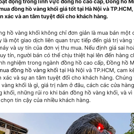
oạt động trong lĩnh vực đồng hồ cao cấp, Đồng hồ M
 mua đồng hồ vàng khối giá tốt tại Hà Nội và TP.HCM
n xác và an tâm tuyệt đối cho khách hàng.
ng hồ vàng khối không chỉ đơn giản là mua bán một 
 là một giao dịch liên quan trực tiếp đến giá trị vàng
 máy và uy tín của đơn vị thu mua. Nếu định giá sai ho
uy tín, người bán có thể chịu thiệt hại lên đến hàng c
inh nghiệm trong ngành đồng hồ cao cấp, Đồng hồ M
mua đồng hồ vàng khối
tại Hà Nội và TP.HCM, cam k
 xác và sự an tâm tuyệt đối cho khách hàng. Chúng t
 vàng khối là gì, giá trị nằm ở đâu, cách các cửa hàn
 khối, những rủi ro khi bán đồng hồ vàng khối, và v
a chọn tin cậy của nhiều khách hàng.