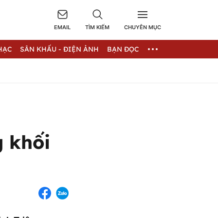
EMAIL
TÌM KIẾM
CHUYÊN MỤC
HẠC
SÂN KHẤU - ĐIỆN ẢNH
BẠN ĐỌC
 khối