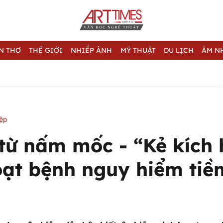
N THƠ
THẾ GIỚI
NHIẾP ẢNH
MỸ THUẬT
DU LỊCH
ÂM N
iệp
 từ nấm mốc - “Kẻ kích 
oạt bệnh nguy hiểm tiề