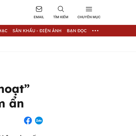
EMAIL
TÌM KIẾM
CHUYÊN MỤC
HẠC
SÂN KHẤU - ĐIỆN ẢNH
BẠN ĐỌC
hoạt”
m ẩn