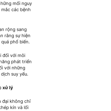
 những mối nguy
cơ mắc các bệnh
an rộng sang
ận rằng sự hiện
 quá phổ biến.
 đối với môi
năng phát triển
ối với những
dịch suy yếu.
 xử lý
 đại không chỉ
hép kín và lối