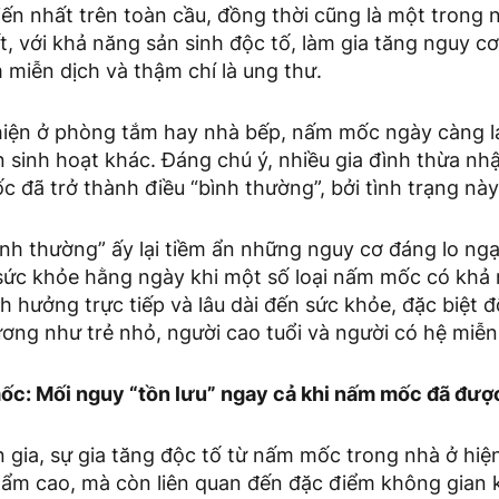
iến nhất trên toàn cầu, đồng thời cũng là một trong
t, với khả năng sản sinh độc tố, làm gia tăng nguy 
 miễn dịch và thậm chí là ung thư.
hiện ở phòng tắm hay nhà bếp, nấm mốc ngày càng l
 sinh hoạt khác. Đáng chú ý, nhiều gia đình thừa nh
 đã trở thành điều “bình thường”, bởi tình trạng này
ình thường” ấy lại tiềm ẩn những nguy cơ đáng lo ngại
sức khỏe hằng ngày khi một số loại nấm mốc có khả 
h hưởng trực tiếp và lâu dài đến sức khỏe, đặc biệt đ
ng như trẻ nhỏ, người cao tuổi và người có hệ miễn 
ốc: Mối nguy “tồn lưu” ngay cả khi nấm mốc đã được
gia, sự gia tăng độc tố từ nấm mốc trong nhà ở hiện
ẩm cao, mà còn liên quan đến đặc điểm không gian k