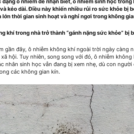
 dạng ô nhiễm dễ nhận biết, ô nhiễm sinh học trong
và kéo dài. Điều này khiến nhiều rủi ro sức khỏe bị b
lớn thời gian sinh hoạt và nghỉ ngơi trong không gia
ng khí trong nhà trở thành “gánh nặng sức khỏe” bị 
 gần đây, ô nhiễm không khí ngoài trời ngày càng 
xã hội. Tuy nhiên, song song với đó, ô nhiễm không 
tác nhân sinh học vẫn đang bị xem nhẹ, dù con người
rong các không gian kín.