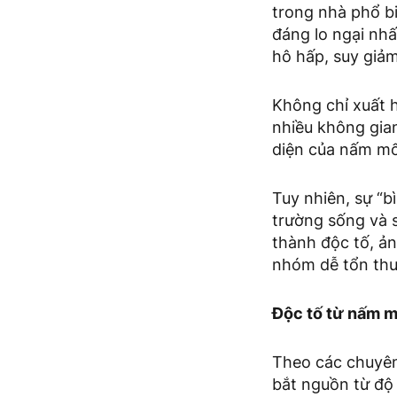
trong nhà phổ b
đáng lo ngại nhấ
hô hấp, suy giảm
Không chỉ xuất 
nhiều không gian
diện của nấm mốc
Tuy nhiên, sự “b
trường sống và 
thành độc tố, ản
nhóm dễ tổn thươ
Độc tố từ nấm m
Theo các chuyên 
bắt nguồn từ độ 