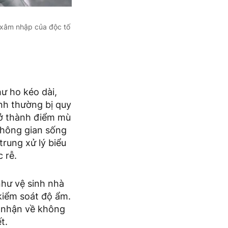
ự xâm nhập của độc tố
ư ho kéo dài,
nh thường bị quy
trở thành điểm mù
không gian sống
trung xử lý biểu
 rễ.
như vệ sinh nhà
kiểm soát độ ẩm.
m nhận về không
t.