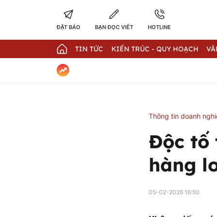
ĐẶT BÁO
BẠN ĐỌC VIẾT
HOTLINE
TIN TỨC
KIẾN TRÚC - QUY HOẠCH
VĂ
Thông tin doanh ngh
Độc tố
hàng l
05-02-2026 16:50