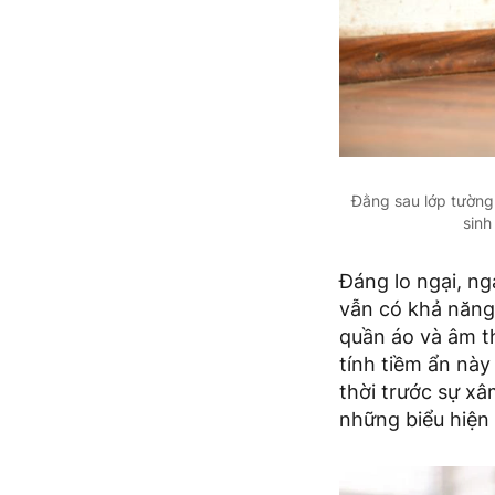
Đằng sau lớp tường
sinh
Đáng lo ngại, n
vẫn có khả năng 
quần áo và âm t
tính tiềm ẩn nà
thời trước sự x
những biểu hiện