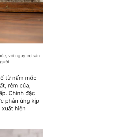
ỏe, với nguy cơ sản
người
 tố từ nấm mốc
ất, rèm cửa,
ấp. Chính đặc
ợc phản ứng kịp
 xuất hiện