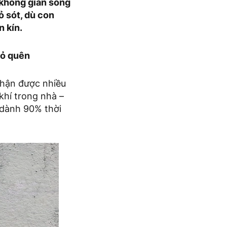
 không gian sống
ỏ sót, dù con
n kín.
bỏ quên
nhận được nhiều
khí trong nhà –
 dành 90% thời