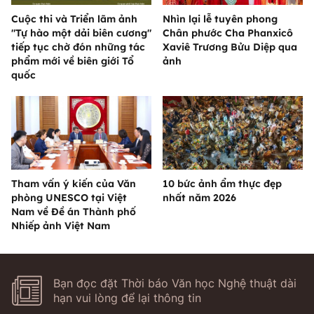
Cuộc thi và Triển lãm ảnh
Nhìn lại lễ tuyên phong
"Tự hào một dải biên cương"
Chân phước Cha Phanxicô
tiếp tục chờ đón những tác
Xaviê Trương Bửu Diệp qua
phẩm mới về biên giới Tổ
ảnh
quốc
Tham vấn ý kiến của Văn
10 bức ảnh ẩm thực đẹp
phòng UNESCO tại Việt
nhất năm 2026
Nam về Đề án Thành phố
Nhiếp ảnh Việt Nam
Bạn đọc đặt Thời báo Văn học Nghệ thuật dài
hạn vui lòng để lại thông tin