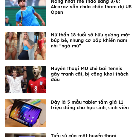
Nóng nhất thể thao sáng 8/8:
Alcaraz vẫn chưa chắc tham dự US
Open
Nữ thần 18 tuổi sở hữu gương mặt
búp bê, nhưng cơ bắp khiến nam
nhi "ngả mũ"
Huyền thoại MU chê bai tennis
gây tranh cãi, bị công khai thách
đấu
Đây là 5 mẫu tablet tầm giá 11
triệu đồng cho học sinh, sinh viên
Tiểu sử của một huyền thoại