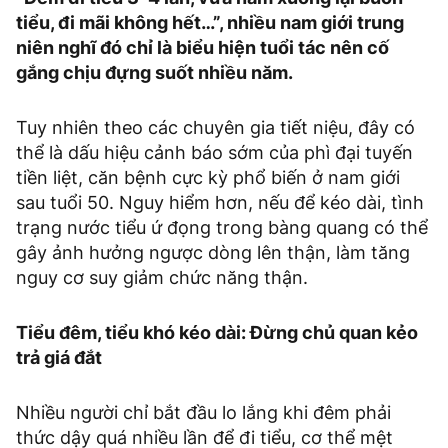
tiểu, đi mãi không hết…”, nhiều nam giới trung
niên nghĩ đó chỉ là biểu hiện tuổi tác nên cố
gắng chịu đựng suốt nhiều năm.
Tuy nhiên theo các chuyên gia tiết niệu, đây có
thể là dấu hiệu cảnh báo sớm của phì đại tuyến
tiền liệt, căn bệnh cực kỳ phổ biến ở nam giới
sau tuổi 50. Nguy hiểm hơn, nếu để kéo dài, tình
trạng nước tiểu ứ đọng trong bàng quang có thể
gây ảnh hưởng ngược dòng lên thận, làm tăng
nguy cơ suy giảm chức năng thận.
Tiểu đêm, tiểu khó kéo dài: Đừng chủ quan kẻo
trả giá đắt
Nhiều người chỉ bắt đầu lo lắng khi đêm phải
thức dậy quá nhiều lần để đi tiểu, cơ thể mệt