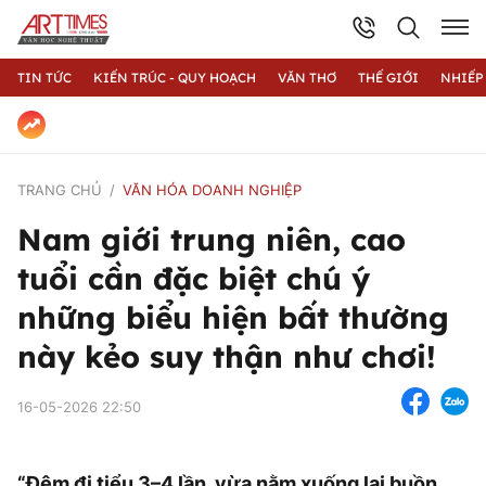
TIN TỨC
KIẾN TRÚC - QUY HOẠCH
VĂN THƠ
THẾ GIỚI
NHIẾP
TRANG CHỦ
VĂN HÓA DOANH NGHIỆP
Nam giới trung niên, cao
tuổi cần đặc biệt chú ý
những biểu hiện bất thường
này kẻo suy thận như chơi!
16-05-2026 22:50
“Đêm đi tiểu 3–4 lần, vừa nằm xuống lại buồn