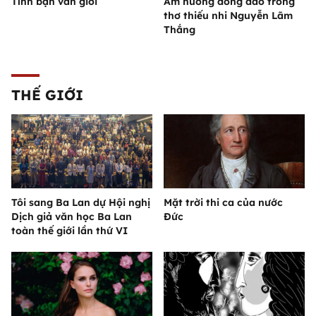
Tình bạn văn giới
Âm hưởng đồng dao trong
thơ thiếu nhi Nguyễn Lãm
Thắng
THẾ GIỚI
Tôi sang Ba Lan dự Hội nghị
Mặt trời thi ca của nước
Dịch giả văn học Ba Lan
Đức
toàn thế giới lần thứ VI