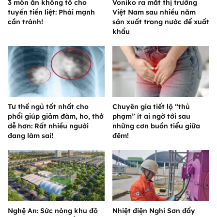
3 món ăn không tố cho
Voniko ra mắt thị trường
tuyến tiền liệt: Phái mạnh
Việt Nam sau nhiều năm
cần tránh!
sản xuất trong nước để xuất
khẩu
Tư thế ngủ tốt nhất cho
Chuyên gia tiết lộ “thủ
phổi giúp giảm đàm, ho, thở
phạm” ít ai ngờ tới sau
dễ hơn: Rất nhiều người
những cơn buồn tiểu giữa
đang làm sai!
đêm!
Nghệ An: Sức nóng khu đô
Nhiệt điện Nghi Sơn đẩy