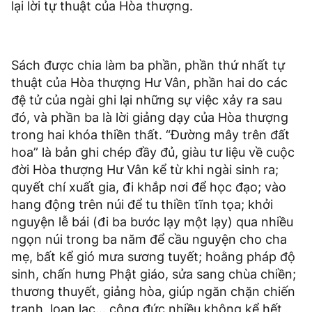
lại lời tự thuật của Hòa thượng.
Sách được chia làm ba phần, phần thứ nhất tự
thuật của Hòa thượng Hư Vân, phần hai do các
đệ tử của ngài ghi lại những sự việc xảy ra sau
đó, và phần ba là lời giảng dạy của Hòa thượng
trong hai khóa thiền thất. “Đường mây trên đất
hoa” là bản ghi chép đầy đủ, giàu tư liệu về cuộc
đời Hòa thượng Hư Vân kể từ khi ngài sinh ra;
quyết chí xuất gia, đi khắp nơi để học đạo; vào
hang động trên núi để tu thiền tĩnh tọa; khởi
nguyện lễ bái (đi ba bước lạy một lạy) qua nhiều
ngọn núi trong ba năm để cầu nguyện cho cha
mẹ, bất kể gió mưa sương tuyết; hoằng pháp độ
sinh, chấn hưng Phật giáo, sửa sang chùa chiền;
thương thuyết, giảng hòa, giúp ngăn chặn chiến
tranh, loạn lạc… công đức nhiều không kể hết