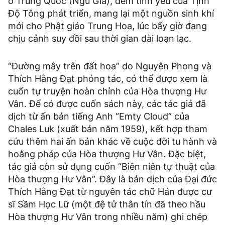
ở Trung Quốc (Ngũ Gia), đem tinh yếu của Tịnh
Độ Tông phát triển, mang lại một nguồn sinh khí
mới cho Phật giáo Trung Hoa, lúc bấy giờ đang
chịu cảnh suy đồi sau thời gian dài loạn lạc.
“Đường mây trên đất hoa” do Nguyên Phong và
Thích Hằng Đạt phóng tác, có thể được xem là
cuốn tự truyện hoàn chỉnh của Hòa thượng Hư
Vân. Để có được cuốn sách này, các tác giả đã
dịch từ ấn bản tiếng Anh “Emty Cloud” của
Chales Luk (xuất bản năm 1959), kết hợp tham
cứu thêm hai ấn bản khác về cuộc đời tu hành và
hoằng pháp của Hòa thượng Hư Vân. Đặc biệt,
tác giả còn sử dụng cuốn “Biên niên tự thuật của
Hòa thượng Hư Vân”. Đây là bản dịch của Đại đức
Thích Hằng Đạt từ nguyên tác chữ Hán được cư
sĩ Sầm Học Lữ (một đệ tử thân tín đã theo hầu
Hòa thượng Hư Vân trong nhiều năm) ghi chép