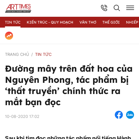
TIN TỨC
KIẾN TRÚC - QUY HOẠCH
VĂN THƠ
THẾ GIỚI
NHIẾP
TRANG CHỦ
TIN TỨC
Đường mây trên đất hoa của
Nguyên Phong, tác phẩm bị
‘thất truyền’ chính thức ra
mắt bạn đọc
10-08-2020 17:02
Sau khi tìm đọc những tác phẩm nổi tiếng Hành