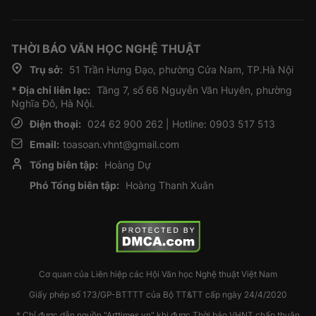
THỜI BÁO VĂN HỌC NGHỆ THUẬT
Trụ sở:
51 Trần Hưng Đạo, phường Cửa Nam, TP.Hà Nội
* Địa chỉ liên lạc:
Tầng 7, số 66 Nguyễn Văn Huyên, phường
Nghĩa Đô, Hà Nội.
Điện thoại:
024 62 900 262 | Hotline: 0903 517 513
Email:
toasoan.vhnt@gmail.com
Tổng biên tập:
Hoàng Dự
Phó Tổng biên tập:
Hoàng Thanh Xuân
Cơ quan của Liên hiệp các Hội Văn học Nghệ thuật Việt Nam
Giấy phép số 173/GP-BTTTT của Bộ TT&TT cấp ngày 24/4/2020
* Chỉ được dẫn nguồn "Arttimes.vn" khi được Thời báo VHNT chấp thuận