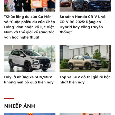
"Khúc lãng du của Cụ Mén"
So sánh Honda CR-V L và
và "Cuộc phiêu du của Chép
CR-V RS 2025: Động cơ
Hồng" đón nhận kỷ lục Việt
Hybrid hay xăng truyền
Nam và thế giới về sáng tác
thống?
văn học nghệ thuật
Đây là những xe SUV/MPV
Top xe SUV đô thị giá rẻ bậc
không nên bỏ qua hiện nay
nhất hiện nay
NHIẾP ẢNH