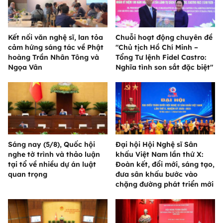
Kết nối văn nghệ sĩ, lan tỏa
Chuỗi hoạt động chuyên đề
cảm hứng sáng tác về Phật
"Chủ tịch Hồ Chí Minh –
hoàng Trần Nhân Tông và
Tổng Tư lệnh Fidel Castro:
Ngọa Vân
Nghĩa tình son sắt đặc biệt"
Sáng nay (5/8), Quốc hội
Đại hội Hội Nghệ sĩ Sân
nghe tờ trình và thảo luận
khấu Việt Nam lần thứ X:
tại tổ về nhiều dự án luật
Đoàn kết, đổi mới, sáng tạo,
quan trọng
đưa sân khấu bước vào
chặng đường phát triển mới