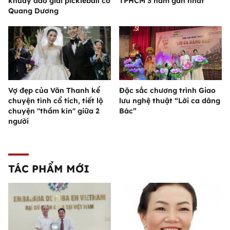
khuấy đảo giải pickleball có
TPHCM 3 năm gần nhất
Quang Dương
Vợ đẹp của Văn Thanh kể
Đặc sắc chương trình Giao
chuyện tình cổ tích, tiết lộ
lưu nghệ thuật “Lời ca dâng
chuyện "thầm kín" giữa 2
Bác”
người
TÁC PHẨM MỚI