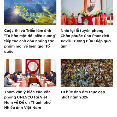
Cuộc thi và Triển lãm ảnh
Nhìn lại lễ tuyên phong
"Tự hào một dải biên cương"
Chân phước Cha Phanxicô
tiếp tục chờ đón những tác
Xaviê Trương Bửu Diệp qua
phẩm mới về biên giới Tổ
ảnh
quốc
Tham vấn ý kiến của Văn
10 bức ảnh ẩm thực đẹp
phòng UNESCO tại Việt
nhất năm 2026
Nam về Đề án Thành phố
Nhiếp ảnh Việt Nam