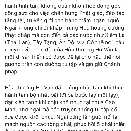
hành tinh tấn, không quản khó nhọc đóng góp
công sức cho việc chấn hưng Phật giáo, đào tạo
tăng tài, truyền giới cho hàng trăm ngàn người.
Ngài không chỉ đi khắp Trung Hoa hoằng dương
Phật pháp mà còn đến cả các nước như Xiêm La
(Thái Lan), Tây Tạng, Ấn Độ, v.v. Có thể nói, câu
chuyện về cuộc đời của Hòa thượng Hư Vân là
một di sản hiếm có được để lại cho hậu thế noi
gương trên con đường tu tập và gìn giữ Chánh
pháp.
Hòa thượng Hư Vân đã chứng nhất tâm khi thực
hành tam bộ nhất bái (đi ba bước lạy một lạy),
đạt kiến tánh khi chịu khổ nhục tại chùa Cao
Mân, nhờ ngài mà các truyền thống tu tập cổ
xưa được khôi phục. Ngài cũng là người nối lại
mạch nguồn các tông phái, phục hồi 5 phái thiền